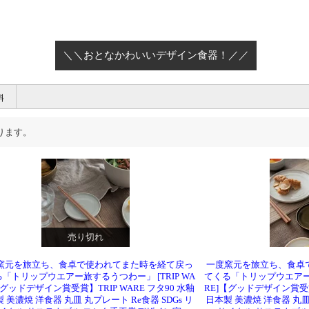
＼おとなかわいいデザイン食器！／
料
ります。
売り切れ
窯元を旅立ち、食卓で使われてまた時を経て戻っ
一度窯元を旅立ち、食卓
「トリップウエアー旅するうつわー」 [TRIP WA
てくる「トリップウエアー旅
【グッドデザイン賞受賞】TRIP WARE フタ90 水釉
RE]【グッドデザイン賞受賞】
 美濃焼 洋食器 丸皿 丸プレート Re食器 SDGs リ
日本製 美濃焼 洋食器 丸皿 