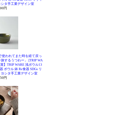
 ヨシタ手工業デザイン室
100円
で使われてまた時を経て戻っ
するうつわー」 [TRIP WA
】TRIP WARE 浅ボウル13
 ボウル 鉢 Re食器 SDGs リ
ル ヨシタ手工業デザイン室
650円