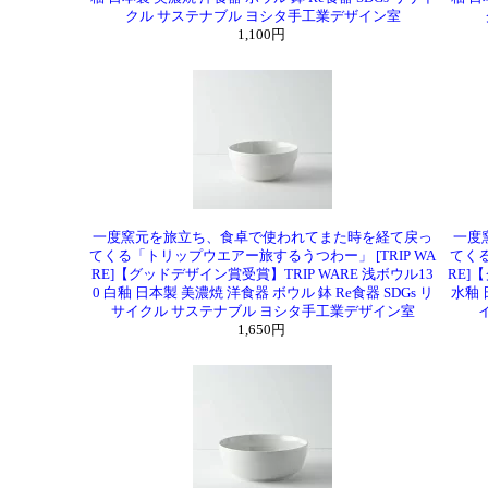
クル サステナブル ヨシタ手工業デザイン室
1,100円
一度窯元を旅立ち、食卓で使われてまた時を経て戻っ
一度
てくる「トリップウエアー旅するうつわー」 [TRIP WA
てくる
RE]【グッドデザイン賞受賞】TRIP WARE 浅ボウル13
RE]
0 白釉 日本製 美濃焼 洋食器 ボウル 鉢 Re食器 SDGs リ
水釉 
サイクル サステナブル ヨシタ手工業デザイン室
1,650円