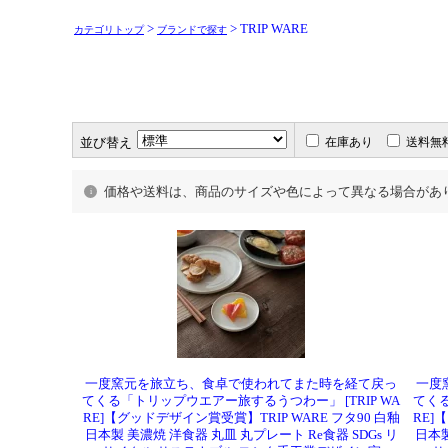
>
> TRIP WARE
カテゴリトップ
ブランドで探す
並び替え
在庫あり
送料無
価格や送料は、商品のサイズや色によって異なる場合があ
一度窯元を旅立ち、食卓で使われてまた時を経て戻っ
一度
てくる「トリップウエアー旅するうつわー」 [TRIP WA
てくる
RE]【グッドデザイン賞受賞】TRIP WARE フタ90 白釉
RE]
日本製 美濃焼 洋食器 丸皿 丸プレート Re食器 SDGs リ
日本製