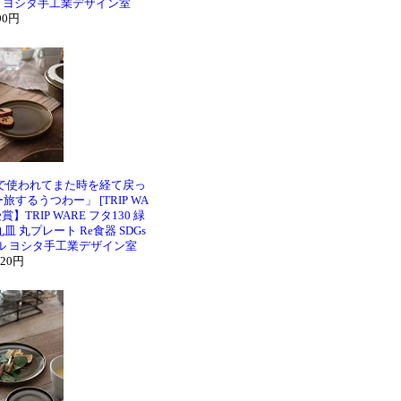
ル ヨシタ手工業デザイン室
90円
で使われてまた時を経て戻っ
するうつわー」 [TRIP WA
TRIP WARE フタ130 緑
皿 丸プレート Re食器 SDGs
ル ヨシタ手工業デザイン室
320円