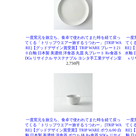
一度窯元を旅立ち、食卓で使われてまた時を経て戻っ
一度
てくる「トリップウエアー旅するうつわー」 [TRIP WA
てくる
RE]【グッドデザイン賞受賞】TRIP WARE プレート21
RE]
0 白釉 日本製 美濃焼 洋食器 丸皿 丸プレート Re食器 S
水釉 
DGs リサイクル サステナブル ヨシタ手工業デザイン室
s 
2,750円
一度窯元を旅立ち、食卓で使われてまた時を経て戻っ
一度
てくる「トリップウエアー旅するうつわー」 [TRIP WA
てくる
RE]【グッドデザイン賞受賞】TRIP WARE ボウル90 白
RE]
釉 日本製 美濃焼 洋食器 ボウル 鉢 Re食器 SDGs リサイ
釉 日