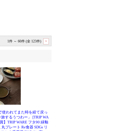
1件 ～ 60件 (全 123件)
>
で使われてまた時を経て戻っ
するうつわー」 [TRIP WA
TRIP WARE フタ90 緑釉
丸プレート Re食器 SDGs リ