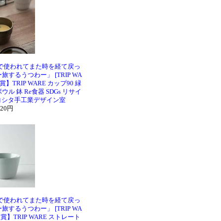
で使われてまた時を経て戻っ
するうつわー」 [TRIP WA
TRIP WARE カップ90 緑
ウル 鉢 Re食器 SDGs リサイ
 ヨシタ手工業デザイン室
320円
で使われてまた時を経て戻っ
するうつわー」 [TRIP WA
】TRIP WARE ストレート