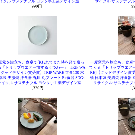
イクル サステナブル ヨシタ手工業デザイン室
サイクル サステナブ
990円
9
窯元を旅立ち、食卓で使われてまた時を経て戻っ
一度窯元を旅立ち、食卓
「トリップウエアー旅するうつわー」 [TRIP WA
てくる「トリップウエアー旅
【グッドデザイン賞受賞】TRIP WARE フタ130 水
RE]【グッドデザイン賞受賞】
本製 美濃焼 洋食器 丸皿 丸プレート Re食器 SDGs
釉 日本製 美濃焼 洋食器 丸
サイクル サステナブル ヨシタ手工業デザイン室
リサイクル サステナブ
1,320円
1,