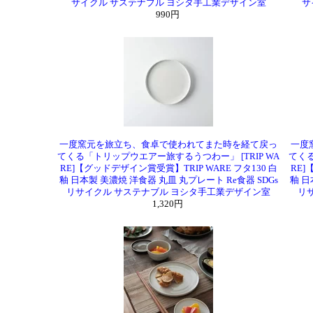
サイクル サステナブル ヨシタ手工業デザイン室
サ
990円
一度窯元を旅立ち、食卓で使われてまた時を経て戻っ
一度
てくる「トリップウエアー旅するうつわー」 [TRIP WA
てくる
RE]【グッドデザイン賞受賞】TRIP WARE フタ130 白
RE]
釉 日本製 美濃焼 洋食器 丸皿 丸プレート Re食器 SDGs
釉 日
リサイクル サステナブル ヨシタ手工業デザイン室
リ
1,320円