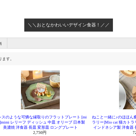
＼おとなかわいいデザイン食器！／
料
ります。
レスのような可憐な縁取りのフラットプレート [mi
ねこと一緒に♪のほほん癒やし
i]mimi レリーフ ディッシュ 中皿 オリーブ 日本製
ラリー]Mio cat 猫カ
美濃焼 洋食器 長皿 変形皿 ロングプレート
インドネシア製 洋食器 
2,750円
7