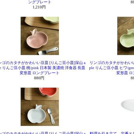
ングプレート
8
1,210円
ンゴのカタチがかわいい豆皿 [りんご豆小皿]深山 a
リンゴのカタチがかわいい豆
le りんご豆小皿 桃/pink 日本製 美濃焼 洋食器 長皿
ple りんご豆小皿 ヒワ/gr
変形皿 ロングプレート
変形皿 
880円
8
ンゴのカタチがかわいい豆皿 [りんご豆小皿]深山 a
料理を引き立て、定番とし