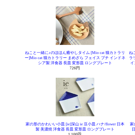
ねこと一緒に♪のほほん癒やしタイム [Mio cat 猫カトラリ
ねこ
ー]Mio cat 猫カトラリー まめざら フェイス ブチ インドネ
ラリ
シア製 洋食器 長皿 変形皿 ロングプレート
イ
726円
家の形のかわいい小皿 [ie]深山 ie 豆小皿 ハナ/flower 日本
家
製 美濃焼 洋食器 長皿 変形皿 ロングプレート
日
1,100円