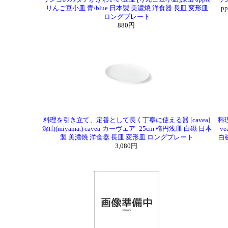
りんご豆小皿 青/blue 日本製 美濃焼 洋食器 長皿 変形皿
p
ロングプレート
880円
料理を引き立て、定番として長く丁寧に使える器 [cavea]
料
深山(miyama.) cavea-カーヴェア- 25cm 楕円浅皿 白磁 日本
ve
製 美濃焼 洋食器 長皿 変形皿 ロングプレート
白
3,080円