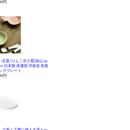
80円
皿 [りんご豆小皿]深山 ap
een 日本製 美濃焼 洋食器 長皿
ロングプレート
80円
て長く丁寧に使える器 [cav