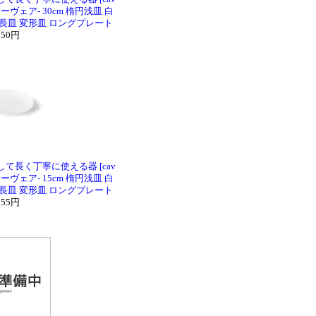
ea-カーヴェア- 30cm 楕円浅皿 白
 長皿 変形皿 ロングプレート
850円
て長く丁寧に使える器 [cav
ea-カーヴェア- 15cm 楕円浅皿 白
 長皿 変形皿 ロングプレート
155円