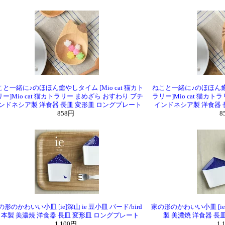
と一緒に♪のほほん癒やしタイム [Mio cat 猫カト
ねこと一緒に♪のほほん癒やし
ー]Mio cat 猫カトラリー まめざら おすわり ブチ
ラリー]Mio cat 猫カ
ンドネシア製 洋食器 長皿 変形皿 ロングプレート
インドネシア製 洋食器 
858円
8
の形のかわいい小皿 [ie]深山 ie 豆小皿 バード/bird
家の形のかわいい小皿 [ie]深
本製 美濃焼 洋食器 長皿 変形皿 ロングプレート
製 美濃焼 洋食器 長
1,100円
1,