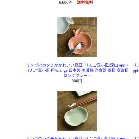
6,600円
送料無料
リンゴのカタチがかわいい豆皿 [りんご豆小皿]深山 apple
リ
りんご豆小皿 橙/orange 日本製 美濃焼 洋食器 長皿 変形皿
pp
ロングプレート
880円
リンゴのカタチがかわいい豆皿 [りんご豆小皿]深山 apple
リ