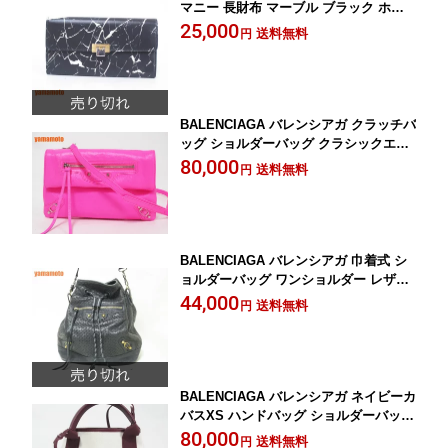
マニー 長財布 マーブル ブラック ホワ
イト カーフ 332247【中古】
25,000
送料無料
円
BALENCIAGA バレンシアガ クラッチバ
ッグ ショルダーバッグ クラシックエン
ベロープショルダー ピンク 431650 新品
80,000
送料無料
円
同様 【中古】
BALENCIAGA バレンシアガ 巾着式 シ
ョルダーバッグ ワンショルダー レザー
ブラック グレー ミラー付き 253604
44,000
送料無料
円
【中古】
BALENCIAGA バレンシアガ ネイビーカ
バスXS ハンドバッグ ショルダーバッグ
キャンバス カーフ ナイロン パープル
80,000
送料無料
円