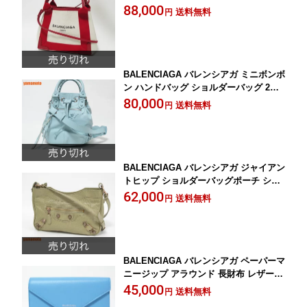
キャンバス カーフ ナイロン レッド ポ
88,000
送料無料
円
ーチ付き 390346 2015年 秋冬 美品【中
古】
BALENCIAGA バレンシアガ ミニボンボ
ン ハンドバッグ ショルダーバッグ 2WA
Y ミラー 鏡 シープスキン ライトブルー
80,000
送料無料
円
巾着 246438 美品【中古】
BALENCIAGA バレンシアガ ジャイアン
トヒップ ショルダーバッグポーチ シー
プスキン 羊 ラテベージュ ミラー 鏡 237
62,000
送料無料
円
203 美品 【中古】
BALENCIAGA バレンシアガ ペーパーマ
ニージップ アラウンド 長財布 レザー O
BCAN ブルー 371661 新品同様 美品
45,000
送料無料
円
【中古】