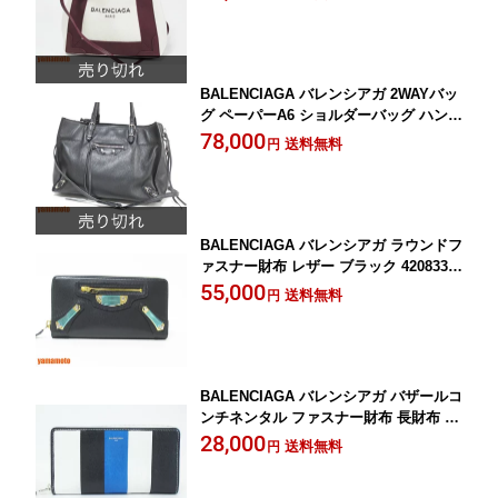
ポーチ付き 390346 美品【中古】
BALENCIAGA バレンシアガ 2WAYバッ
グ ペーパーA6 ショルダーバッグ ハンド
バッグ ブラック 370926 【中古】
78,000
送料無料
円
BALENCIAGA バレンシアガ ラウンドフ
ァスナー財布 レザー ブラック 420833
新品同様 【中古】
55,000
送料無料
円
BALENCIAGA バレンシアガ バザールコ
ンチネンタル ファスナー財布 長財布 44
3655 【中古】
28,000
送料無料
円