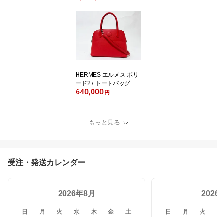
ーダー スペシャルオーダ
ー オレンジ系 朱色 シル
バー金具 O刻印 美品【中
古】
HERMES エルメス ボリ
ード27 トートバッグ シ
640,000
ョルダーバッグ ショルダ
円
ーストラップ エプソン R
OUGE TOMATE ルージ
ュトマト A刻印 H04169
もっと見る
3CKS5 美品【中古】
受注・発送カレンダー
2026年8月
20
日
月
火
水
木
金
土
日
月
火