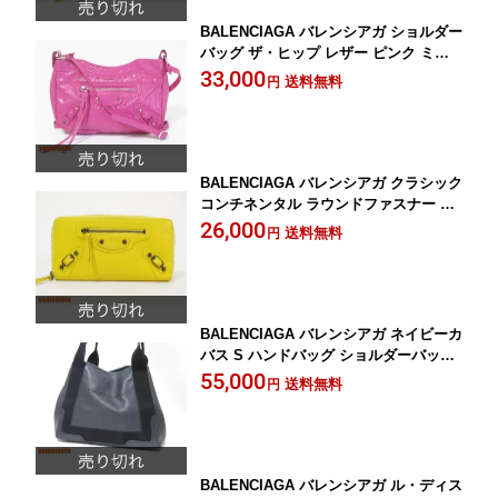
BALENCIAGA バレンシアガ ショルダー
バッグ ザ・ヒップ レザー ピンク ミラ
ー付き 242803 【中古】
33,000
送料無料
円
BALENCIAGA バレンシアガ クラシック
コンチネンタル ラウンドファスナー ジ
ップ 長財布 イエロー 253036 【中古】
26,000
送料無料
円
BALENCIAGA バレンシアガ ネイビーカ
バス S ハンドバッグ ショルダーバッグ
レザー ブラック 339933 【中古】
55,000
送料無料
円
BALENCIAGA バレンシアガ ル・ディス