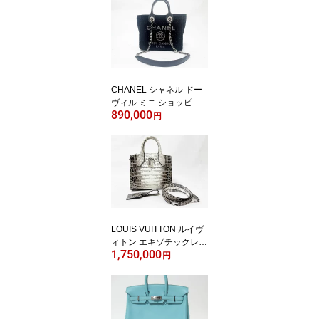
CHANEL シャネル ドー
ヴィル ミニ ショッピン
890,000
グ トートバッグ ショル
円
ダーバッグ ブラック ラ
メ レア 超美品【中古】
LOUIS VUITTON ルイヴ
ィトン エキゾチックレザ
1,750,000
ー クロコダイル シテ
円
ィ・スティマーMINI ハン
ドバッグ ショルダーバッ
グ 2WAY ホワイト 新品
同様【中古】