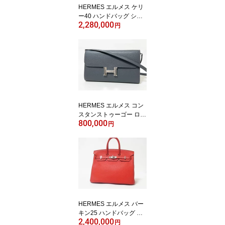
HERMES エルメス ケリ
ー40 ハンドバッグ ショ
2,280,000
ルダーバッグ ストラップ
円
メンズ トゴ ブラック シ
ルバー金具 D刻印 美品
【中古】
HERMES エルメス コン
スタンストゥーゴー ロン
800,000
グウォレット 長財布 シ
円
ョルダーポーチ エバーカ
ラー グリミスティ グレ
ー シルバー金具 W刻印
【中古】
HERMES エルメス バー
キン25 ハンドバッグ レ
2,400,000
ザー トゴ パーソナル オ
円