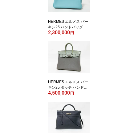
HERMES エルメス バー
キン25 ハンドバッグ レ
2,300,000
ザー ヴォー スイフト VE
円
AU SWIFT ブルーアトー
ル BLEU ATOLL T刻印 2
015年 049362CK3P 超
美品【中古】
HERMES エルメス バー
キン25 タッチ ハンドバ
4,500,000
ッグ アリゲーターマット
円
グリメイヤー グリシマン
シルバー金具 B刻印 美品
【中古】