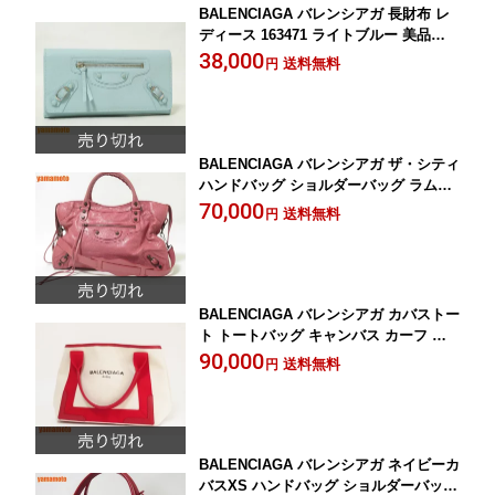
BALENCIAGA バレンシアガ 長財布 レ
ディース 163471 ライトブルー 美品
【中古】
38,000
送料無料
円
BALENCIAGA バレンシアガ ザ・シティ
ハンドバッグ ショルダーバッグ ラムス
キン ピンク ミラー 鏡 115748【中古】
70,000
送料無料
円
BALENCIAGA バレンシアガ カバストー
ト トートバッグ キャンバス カーフ ナ
イロン レッド ポーチ付き 336699 2015
90,000
送料無料
円
年 秋冬 美品【中古】
BALENCIAGA バレンシアガ ネイビーカ
バスXS ハンドバッグ ショルダーバッグ