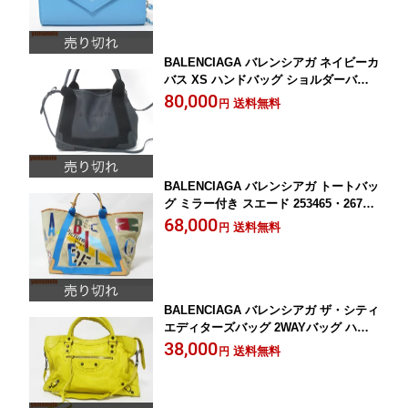
BALENCIAGA バレンシアガ ネイビーカ
バス XS ハンドバッグ ショルダーバッ
グ レザー ブラック 390346 CUTIN 1000
80,000
送料無料
円
美品【中古】
BALENCIAGA バレンシアガ トートバッ
グ ミラー付き スエード 253465・2670
美品【中古】
68,000
送料無料
円
BALENCIAGA バレンシアガ ザ・シティ
エディターズバッグ 2WAYバッグ ハン
ドバッグ ショルダーバッグ イエロー 11
38,000
送料無料
円
5748 【中古】