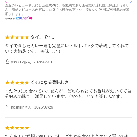
直近のレビューを元にした生成AIによる要約であり正確性や適切性は保証されませ
ん。商品レビューの内容はご自身でお確かめ下さい。要約のご利用は
利用規約
が適
用されます。
タイ、です。
タイで食したカレー達を完璧にレトルトパックで表現してくれて
いて大満足です。 美味しい！
yossi12
さん
2026/08/01
くせになる美味しさ
まだ2つしか食べていませんが、どちらもとても旨味が効いてて自
分好みの味で、満足しています。他のも、とても楽しみです。
hoshirin
さん
2026/07/29
たくさんの種類で嬉しいです。どれから食べようかな？選ぶのも