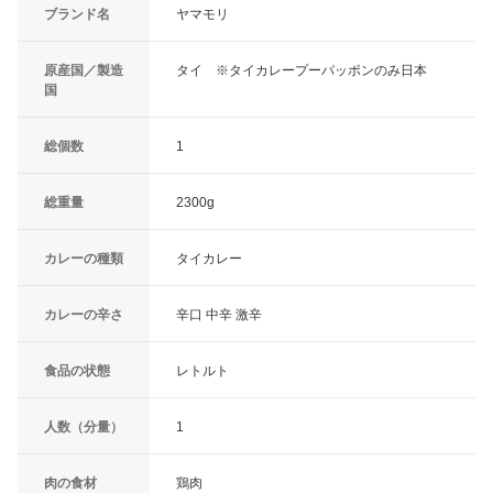
ブランド名
ヤマモリ
原産国／製造
タイ ※タイカレープーパッポンのみ日本
国
総個数
1
総重量
2300g
カレーの種類
タイカレー
カレーの辛さ
辛口 中辛 激辛
食品の状態
レトルト
人数（分量）
1
肉の食材
鶏肉