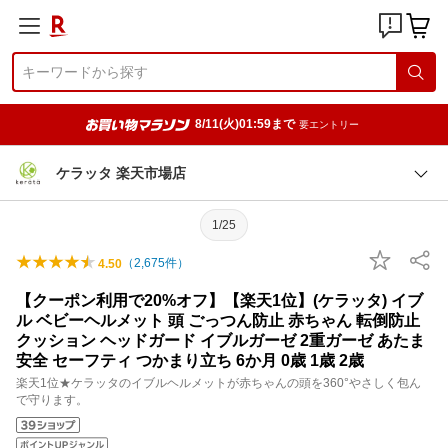
8/11(火)01:59まで
要エントリー
ケラッタ 楽天市場店
1/25
（
2,675
件）
4.50
【クーポン利用で20%オフ】【楽天1位】(ケラッタ) イブ
ル ベビーヘルメット 頭 ごっつん防止 赤ちゃん 転倒防止
クッション ヘッドガード イブルガーゼ 2重ガーゼ あたま
安全 セーフティ つかまり立ち 6か月 0歳 1歳 2歳
楽天1位★ケラッタのイブルヘルメットが赤ちゃんの頭を360°やさしく包ん
で守ります。