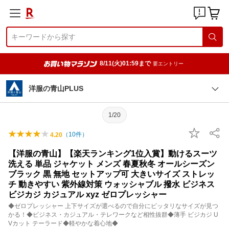
8/11(火)01:59まで
要エントリー
洋服の青山PLUS
1/20
（
10
件）
4.20
【洋服の青山】【楽天ランキング1位入賞】動けるスーツ
洗える 単品 ジャケット メンズ 春夏秋冬 オールシーズン
ブラック 黒 無地 セットアップ可 大きいサイズ ストレッ
チ 動きやすい 紫外線対策 ウォッシャブル 撥水 ビジネス
ビジカジ カジュアル xyz ゼロプレッシャー
◆ゼロプレッシャー 上下サイズが選べるので自分にピッタリなサイズが見つ
かる！◆ビジネス・カジュアル・テレワークなど相性抜群◆薄手 ビジカジ U
Vカット テーラード◆軽やかな着心地◆