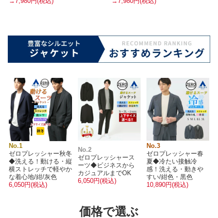
→7,980円(税込)
→7,980円(税込)
No.1
No.3
No.2
ゼロプレッシャー秋冬
ゼロプレッシャー春
ゼロプレッシャース
◆洗える！動ける・縦
夏◆冷たい接触冷
ーツ◆ビジネスから
横ストレッチで軽やか
感！洗える・動きや
カジュアルまでOK
な着心地/紺/灰色
すい/紺色・黒色
6,050円(税込)
6,050円(税込)
10,890円(税込)
価格で選ぶ