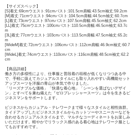
【サイズスペック】
[S]着丈:69cmウエスト:91cmバスト:101.5cm肩幅:43.5cm袖丈:59.2cm
[M]着丈:71cmウエスト:94cmバスト:104.5cm肩幅:44.5cm袖丈:60.7cm
[L]着丈:73cmウエスト:97cmバスト:107.5cm肩幅:45.5cm袖丈:62.2cm
[LL]着丈:75cmウエスト:100cmバスト:110.5cm肩幅:46.5cm袖丈:63.7c
m
[3L]着丈:77cmウエスト:103cmバスト:113.5cm肩幅:47.5cm袖丈:65.2c
m
[WideM]着丈:72cmウエスト:106cmバスト:112cm肩幅:46.9cm袖丈:60.7
cm
[WideL]着丈:74cmウエスト:110cmバスト:116cm肩幅:48.5cm袖丈:62.2
cm
【商品詳細】
働き方の多様性により、仕事服と普段着の垣根が低くなりつつある中
で、手軽に扱えてカジュアルスタイルにも取り入れやすい高機能セット
アップスーツを洋服の青山が本気で作りました。
「リーズナブルな価格」「快適な着心地」「シーンを選ばないデザイ
ン」とすべてを兼ね備えた『ゼロプレッシャースーツ』は今を生きるビ
ジネスマンをサポートします。
ビジネスからカジュアル・テレワークまで様々なスタイルと相性抜群。
タイドアップしたビジネススタイルからカットソーやスニーカーなどを
合わせるカジュアルスタイルまで、マルチなコーディネートをお楽しみ
いただけます。軽やかでリラックス感のある着心地はテレワーク服とし
てもおすすめです。