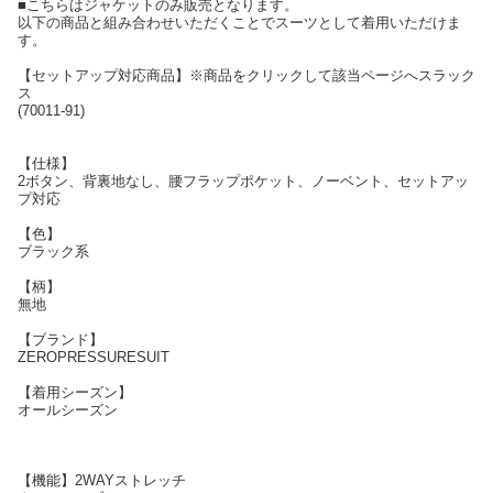
■こちらはジャケットのみ販売となります。
以下の商品と組み合わせいただくことでスーツとして着用いただけま
す。
【セットアップ対応商品】※商品をクリックして該当ページへスラック
ス
(70011-91)
【仕様】
2ボタン、背裏地なし、腰フラップポケット、ノーベント、セットアッ
プ対応
【色】
ブラック系
【柄】
無地
【ブランド】
ZEROPRESSURESUIT
【着用シーズン】
オールシーズン
【機能】2WAYストレッチ