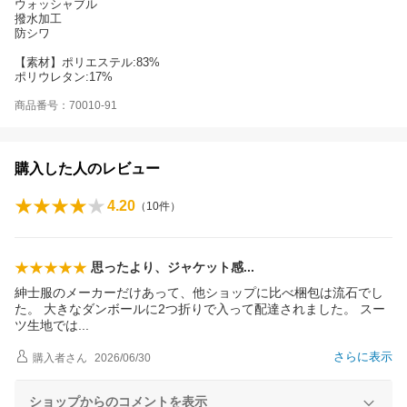
ウォッシャブル
撥水加工
防シワ
【素材】ポリエステル:83%
ポリウレタン:17%
商品番号：70010-91
購入した人のレビュー
4.20
（
10
件）
思ったより、ジャケット
感
紳士服のメーカーだけあって、他ショップに比べ梱包は流石でし
た。 大きなダンボールに2つ折りで入って配達されました。 スー
ツ生地で
は
さらに表示
購入者
さん
2026/06/30
ショップからのコメントを表示