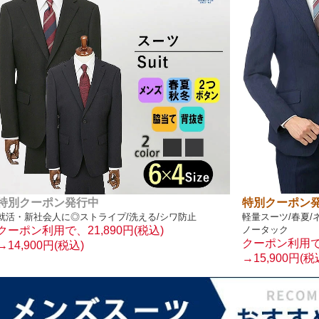
特別クーポン発行中
特別クーポン
就活・新社会人に◎ストライプ/洗える/シワ防止
軽量スーツ/春夏/
クーポン利用で、21,890円(税込)
ノータック
クーポン利用で、
→14,900円(税込)
→15,900円(税