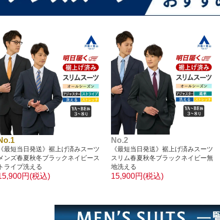
No.1
No.2
《最短当日発送》裾上げ済みスーツ
《最短当日発送》裾上げ済みスーツ
メンズ春夏秋冬ブラックネイビース
スリム春夏秋冬ブラックネイビー無
トライプ洗える
地洗える
15,900円(税込)
15,900円(税込)