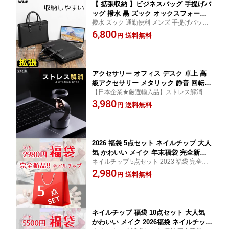
【 拡張収納 】ビジネスバッグ 手提げバ
ッグ 撥水 黒 ズック オックスフォード
撥水 ズック 通勤便利 メンズ 手提げバッグ
高級 収納簡単 ノートPC ノートパソコ
ビジネス 通気性 新着 送料無料
6,800
ン 収納 軽量 通勤 仕事用 手提げ カバン
送料無料
円
アクセサリー オフィス デスク 卓上 高
級アクセサリー メタリック 静音 回転
【日本企業★厳選輸入品】ストレス解消！
回るおもちゃ 大人 玩具 小型 ミニサイ
手のひらで軽やかに、ストレスフリーな毎
3,980
ズ デコレーション ジャイロスコープ 磁
送料無料
円
日へ。スタイリッシュで静音な磁力回転ア
気 スタンド 玉 ボール 浮く インテリア
クセサリー
小物 置物
2026 福袋 5点セット ネイルチップ 大人
気 かわいい メイク 年末福袋 完全新品
ネイルチップ 5点セット 2023 福袋 完全新
ショート 三色 光沢感 レディース おう
品 ショート 三色 光沢感 レディース おうち
2,980
ちネイル おうちネイル おうちネイル お
送料無料
円
ネイル 高級感 美人 大人 アート 美しい 秋
うちネイル 優しい おうちネイル 高級感
冬 披露宴 成人式 デート 遊園地 送料無料 大
美人 大人 美しい 秋 冬 披露宴 成人式 デ
人気
ート 卒業式 送料無料
ネイルチップ 福袋 10点セット 大人気
かわいい メイク 2026福袋 ネイルチップ