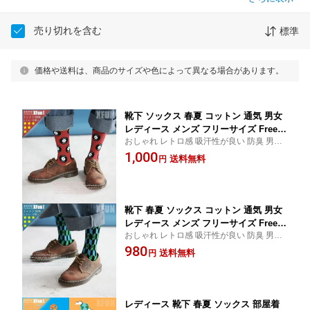
売り切れを含む
標準
価格や送料は、商品のサイズや色によって異なる場合があります。
靴下 ソックス 春夏 コットン 通気 男女
レディース メンズ フリーサイズ Free si
おしゃれ レトロ感 吸汗性が良い 防臭 男女
ze レトロ おしゃれ ファッション 古風
問わず 誰でも穿ける 個性派 ソックス 数量
1,000
クラシック Old School かっこ良い 個
送料無料
円
限定
性的 かわいい プレゼント ギフト 部屋
着 外着 レコード ドット 小柄 送料無料
靴下 春夏 ソックス コットン 通気 男女
レディース メンズ フリーサイズ Free si
おしゃれ レトロ感 吸汗性が良い 防臭 男女
ze レトロ おしゃれ ファッション 古風
問わず 誰でも穿ける 個性派 ソックス 数量
980
クラシック Old School かっこ良い 個
送料無料
円
限定
性的 かわいい プレゼント ギフト 部屋
着 外着 チェック 柄 送料無料
レディース 靴下 春夏 ソックス 部屋着