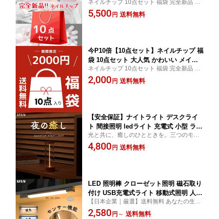
ネイルチップ 10点セット 福袋 完全新品 シ
完全新品ショート 三色 光沢感 レディー
ョート 三色 光沢感 レディース おうちネイ
5,500
ス おうちネイル おうちネイル おうちネ
送料無料
円
ル 高級感 美人 大人 アート 美しい 秋 冬 披
イル おうちネイル 優しい おうちネイル
露宴 成人式 デート 卒業式 遊園地 送料無料
高級感 美人 大人 美しい 秋 冬 披露宴 成
大人気
人式 デート 卒業式 送料無料
今P10倍【10点セット】ネイルチップ 福
袋 10点セット 大人気 かわいい メイク 2
ネイルチップ 10点セット 福袋 完全新品 シ
026福袋 ネイルチップ 完全新品 ショー
ョート 三色 光沢感 レディース おうちネイ
2,000
ト 光沢感 レディース おうちネイル 優
送料無料
円
ル 高級感 美人 大人 アート 美しい 秋 冬 披
しい 高級感 美人 大人 美しい 秋 冬 成人
露宴 成人式 デート 卒業式 遊園地 大人気
式 デート
【安全保証】ナイトライト デスクライ
ト 間接照明 ledライト 充電式 小型 ライ
光と共に、癒しのひとときを。三つのモー
ト LEDライト 光調整 非常灯 照明 ワン
ドで自在に調光、木目調デザインの温もり
4,800
ボタン 多モード フロントライト かわい
送料無料
円
とともに。厳選輸入品
い おしゃれ プレゼント 誕生日 母の日
彼女 彼氏 木製
LED 照明棒 クローゼット照明 磁石取り
付け USB充電式ライト 移動式照明 人感
【日本企業｜厳選】送料無料 あなたの生活
センサーライト 間接照明 夜間ライト 照
を照らす、スマートで多機能な光。いつで
2,580
明バー マグネットLEDライト フットラ
送料無料
円
～
も、どこでも、ジャストフィット。 緊急照