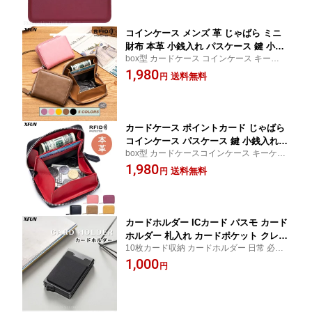
ド 軽い MacBook バッグ 収納 シンプル
多機能
コインケース メンズ 革 じゃばら ミニ
財布 本革 小銭入れ パスケース 鍵 小銭
box型 カードケース コインケース キーケー
入れ付き カードケース メンズ レディー
スミニウォレット 大人 可愛い オシャレ プ
1,980
ス 高級感 本レザー ミニウォレット
送料無料
円
レゼント スキミング防止 財布 レディース
メンズ
カードケース ポイントカード じゃばら
コインケース パスケース 鍵 小銭入れ付
box型 カードケースコインケース キーケー
き カードケース メンズ レディース 高
スミニウォレット 大人可愛いオシャレプレ
1,980
級感 本レザー 財布 ミニ財布 母の日 敬
送料無料
円
ゼントスキミング防止
老の日 誕生日 記念日 RFID
カードホルダー ICカード パスモ カード
ホルダー 札入れ カードポケット クレジ
10枚カード収納 カードホルダー 日常 必要
ットカード 多数カード XFUN 送料無料
品 ビジネス サラリーマン おすすめ 紳士 ア
1,000
円
クセサリー