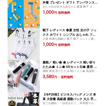
外着 プレゼント ギフト アンバランス
おしゃれが好きなあなたに最適 靴下 コット
コットン 通気 男女 メンズ 靴下 ソック
ン素材 個性派 ソックス 数量限定
1,000
ス おしゃれ ファッション 個性的 可愛
送料無料
円
い 柄 地球 宇宙 小柄 送料無料
靴下 レディース 春夏 女性 女の子 ソッ
クス ホワイト シンプル おしゃれ ファ
上質 快適な肌触り 吸汗 靴下 コットン素材
ッション 可愛い カッコイイ 柄 部屋着
ソックス クッション性 シンプル おしゃれ
1,000
外着 クッション 快適 吸汗 防臭 送料無
送料無料
円
デザイン 数量限定
料
激軽／ 軽い傘 傘 レディース 軽い折り
たたみ傘 ミニ傘 UVカット日傘 夏用 晴
激軽 遮光 折りたたみ 軽い ミニ傘 高温対策
雨兼用傘 かわいい レディース 母の日 5
遮光 可愛い レディース 傘 軽い 夏対策 送料
3,580
本骨 傘 コンパクト 小型 軽量 五角形傘
送料無料
円
～
無料
軽い 晴雨兼用 暑さ対策 高温対策 遮光
遮熱 耐風 折りたたみ日傘 敬老の日 ギ
フト 誕生日 プレゼント
【今P20倍】ビジネスバッグ メンズ 本
革 大容量 高級感 通勤バック 大人 手提
全てを纏め、一歩先を行く。本革製マルチ
げバッグ ビジネス フォーマル ノートP