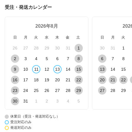
受注・発送カレンダー
2026年8月
20
日
月
火
水
木
金
土
日
月
火
26
27
28
29
30
31
1
30
31
1
2
3
4
5
6
7
8
6
7
8
9
10
11
12
13
14
15
13
14
15
16
17
18
19
20
21
22
20
21
22
23
24
25
26
27
28
29
27
28
29
30
31
1
2
3
4
5
休業日（受注・発送対応なし）
受注対応のみ
発送対応のみ