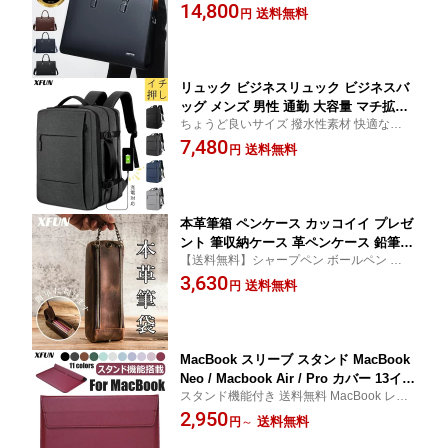
収納ビジネスバッグで、日常に高級感と機
14,800
C 高見え ブリーフケース PCバッグ iPa
送料無料
円
能性を。通勤かばん 通勤バッグ 肩掛け メ
dバッグ 出張 誕生日プレゼント ギフト
ンズバッグ ブリーフケース
肩がけ 手提げ 就職祝い
リュック ビジネスリュック ビジネスバ
ッグ メンズ 男性 通勤 大容量 マチ拡張
ちょうど良いサイズ 撥水性素材 快適なデザ
メンズリュック ビジネス 通勤リュック
イン オックスフォード ザック旅行 充電ポ
7,480
メンズビジネスリュック 多機能リュッ
送料無料
円
ート付き メンズ バッグ ビジネスリュック
クサック 防水 撥水 黒 ブラック 多機能
おしゃれ かっこいい シンプル 通気性 人気
バック 多収納 USB充電ポート付き 通気
お勧め
性
本革筆箱 ペンケース カッコイイ プレゼ
ント 筆収納ケース 革ペンケース 鉛筆箱
【送料無料】シャープペン ボールペン カラ
絵具 美術道具 入学祝い ケース 人気 シ
ーペンなど約15本の収納力♪ ペンケース 本
3,630
ンプル 大人 高校生 大学生 レザー おし
送料無料
円
革 スリムなのにたくさん入る、シンプルな
ゃれ 牛革 ふでばこ おすすめ 文具用品
本革製ペンケース 男女兼用 ユニセックス
男性 女性 贈り物 ギフト 就職祝い
MacBook スリーブ スタンド MacBook
Neo / Macbook Air / Pro カバー 13イン
スタンド機能付き 送料無料 MacBook レザ
チ 15インチ 14.2インチ 16.2インチ 12
ー スリーブ 軽い素材 カジュアル 11 12 13
2,950
インチ 高品質 薄い MacBook ケース M
送料無料
円
～
14 15 16 インチ サイズ 年齢問わず 多用途
4 MacBook Air スリーブ 本革調 スエー
マックブック 収納バッグ おすすめ