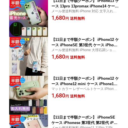
【11日まで半額クーポン】 iPhone13 ケ
ース 13pro 13promax iPhone14 ケース
メール便送料無料 iPhone 対応 文字入れ対
14pro 14plus 14promax iPhoneケース
応 蓄光ネオンケース
1,680
iPhone12 iPhone11 クリアケース 蛍光
送料無料
円
透明 スマホケース 韓国 文字入れ対応
蓄光ネオンケース ネオンカラー 携帯ケ
ース
【11日まで半額クーポン】 iPhone12 ケ
ース iPhoneSE 第3世代 ケース iPhone
メール便送料無料 iPhone 大理石調ショル
12 Pro ケース ProMax iPhone11 大理
ダー型ストラップケース
1,680
石調 スマホケース 文字入れ スマホショ
送料無料
円
ルダー ショルダータイプ 携帯カバー 携
帯ケース ショルダー ストラップ スマホ
斜めがけ 肩掛け カバー
【11日まで半額クーポン】 iPhone12 ケ
ース iPhone12 mini ケース iPhone12
マットカラー レザーベルトケース iPhone
Pro ケース iPhone11 ケース アイホン i
各機種対応
1,680
PhoneSE 第3世代 iPhoneSE ケース iP
送料無料
円
hone8 iPhone7 韓国 スマホケース 背面
ベルト マット 落下防止 ベルト付き 携
帯カバー 携帯ケース
【11日まで半額クーポン】 iPhoneSE
ケース iPhonese 第3世代 第2世代 iPho
メール便送料無料 iPhone11 11Pro 11ProM