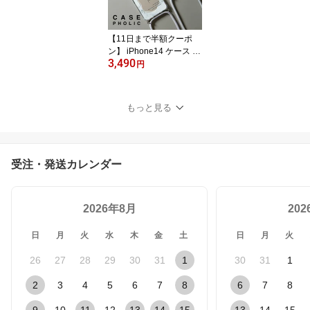
ダータイプ 携帯カバー
携帯ケース ショルダー
ストラップ 斜めがけ 肩
【11日まで半額クーポ
掛け おしゃれ
ン】 iPhone14 ケース iP
3,490
hone13 ケース アイフォ
円
ン iPhoneケース iPhone
12 iPhone11 ケース ipho
ne se 第3世代 アイフォ
もっと見る
ン スマホショルダー シ
ョルダーケース ストラッ
プ スマホケース 文字入
れ 韓国 ミラー 大理石デ
受注・発送カレンダー
ザイン 携帯ケース カバ
ー
2026年8月
20
日
月
火
水
木
金
土
日
月
火
26
27
28
29
30
31
1
30
31
1
2
3
4
5
6
7
8
6
7
8