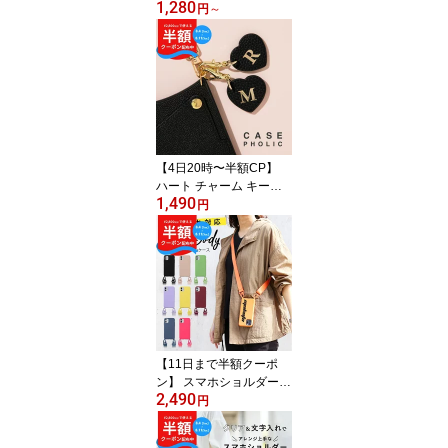
1,280
ース iPhone17 ケース シ
円
～
ョルダー付き ショルダー
ストラップ 革 スマホス
トラップショルダー おし
ゃれ 韓国 iPhone17Pro
ケース 推し活 iphone16
ケース シンプル iPhone1
5 ケース 薄い かわいい
名入れ 文字入れ カード
【4日20時〜半額CP】
収納 革
ハート チャーム キーホ
1,490
ルダー 革 キーチャーム
円
おしゃれ ハート型 イニ
シャル キーホルダー か
わいい イニシャル チャ
ーム レザー プレゼント
アルファベット キーホル
ダー 名札 ストラップ ネ
ームホルダー 可愛い プ
チギフト バッグ チャー
【11日まで半額クーポ
ム 大人
ン】 スマホショルダー
2,490
ストラップ 太め スマホ
円
ケース ショルダー タイ
プ アイホン 推し活 ケー