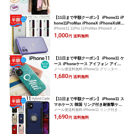
ース ショルダータイプ カバー 携帯ケー
ス ショルダー ストラップ
【11日まで半額クーポン】 iPhone11 iP
hone11ProMax iPhoneX iPhoneXsMa
iPhone11 11Pro 11ProMax iPhoneX メタル
x iPhoneXR iPhone8 iPhoneSE 第3世
フレームTPUケース
1,000
代 第2世代 スマホケース 韓国 メタルフ
送料無料
円
レームTPUケース TPU color 保護 シン
プル カバー 衝撃 ソフトケース スマホ
カバー かわいい 携帯ケース 携帯カバー
【11日まで半額クーポン】 iPhone11 ケ
ース iPhoneケース アイフォン アイホ
メール便送料無料 iPhone11 グリッターラ
ン アイホン11 ケース アイホンケース
メケース
1,680
スマホケース 韓国 人気 ラメ グリッタ
送料無料
円
ー ギフト プレゼント 名入れ イニシャ
ル オリジナル グリッターラメケース 携
帯カバー
【11日まで半額クーポン】 iPhone11 ス
マホケース 韓国 リング付き耐衝撃ケー
メール便送料無料 iPhone11 リング付き耐
ス アップル アイフォン アイフォン11
衝撃ケース
1,690
スマホ保護 スマホカバー ハイブリット
送料無料
円
スマホケース スマホカバーハードケー
ス iPhoneケース 落下防止 落下防止リ
ング 衝撃に強い 携帯ケース 携帯カバー