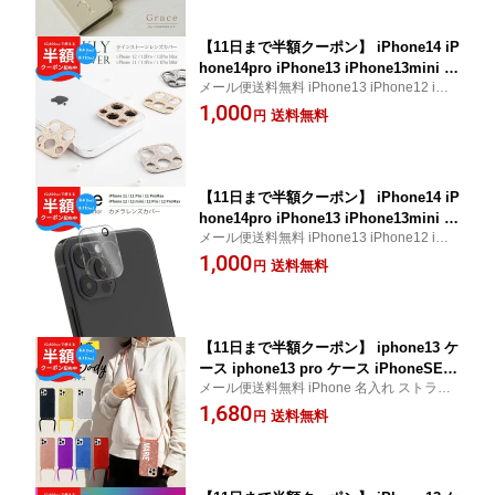
柄 大人可愛い ミュートカラー スマホケ
op オタ活
ース 携帯ケース iphone12 ケース 人気
【11日まで半額クーポン】 iPhone14 iP
hone14pro iPhone13 iPhone13mini iP
メール便送料無料 iPhone13 iPhone12 iPho
hone12 カメラフィルム レンズ カバー i
ne11 カメラフィルム ラインストーン レン
1,000
Phone12Pro iPhone12ProMax iPhone
送料無料
円
ズ保護 カメラ保護
11 iPhone11Pro iPhone11ProMax ライ
ンストーン キラキラ かわいい おしゃれ
レンズカバー sale iPhone デコレーシ
ョン
【11日まで半額クーポン】 iPhone14 iP
hone14pro iPhone13 iPhone13mini iP
メール便送料無料 iPhone13 iPhone12 iPho
hone13Pro iPhone13ProMax iPhone1
ne11 カメラフィルム レンズカバー 強化ガ
1,000
2 カメラフィルム レンズ カバー iPhone
送料無料
円
ラス フィルム カメラ保護 レンズ保護
12mini iPhone12 iPhone12Pro iPhone
12ProMax iPhone11 iPhone11Pro iPh
one11ProMax 人気 おすすめ レンズカ
バー sale
【11日まで半額クーポン】 iphone13 ケ
ース iphone13 pro ケース iPhoneSE
メール便送料無料 iPhone 名入れ ストラッ
第3世代 第2世代 スマホショルダー スマ
プケース
1,680
ホケース 文字入れ ショルダータイプ 携
送料無料
円
帯カバー 携帯ケース ショルダー ストラ
ップ 斜めがけ 肩掛け 大人 おしゃれ 韓
国