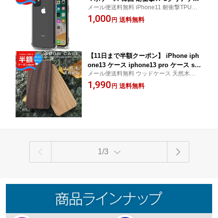
メール便送料無料 iPhone11 耐衝撃TPUク
ス スマホケース スマホカバー 透明 ク
リアケース
1,000
リア シリコン おしゃれ アイフォン TP
送料無料
円
U スマホ 耐衝撃 衝撃緩和 送料無料 携
帯 衝撃に強い ソフトケース 携帯ケース
【11日まで半額クーポン】 iPhone iph
one13 ケース iphone13 pro ケース se
メール便送料無料 ウッドケース 天然木使用
ケース iphone11 iphone SE 第3世代 第
iPhoneX iPhone8
1,990
2世代 iPhoneX iPhone8 スマホケース
送料無料
円
韓国 ウッドケース 天然木使用 木製 メ
ンズ おしゃれ かわいい スマホカバー
かっこいい 天然木 カバー 携帯ケース
1/3