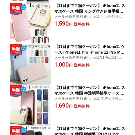
【11日まで半額クーポン】 iPhone11 ス
マホケース 韓国 リング付き超薄手帳型
メール便送料無料 iPhone11 リング付き超
ケース 手帳型 手帳ケース 薄型 スマホ
薄手帳型ケース
1,590
落下防止 スタンド スマホスタンド おし
送料無料
円
ゃれ リングホルダー アイフォン11 ipho
ne カード収納 送料無料 スマホ sale ソ
フトケース
【11日まで半額クーポン】 iPhone11 ケ
ース iPhone11 Pro iPhone 11 Pro Max
メール便送料無料 iPhone11/11Pro/11ProM
iPhoneケース スマホケース シリコンケ
ax シリコンケース
1,000
ース シリコン 韓国 くすみカラー くす
送料無料
円
み色 アイフォン 大人可愛い かわいい
おしゃれ シンプル 人気 パステル 携帯
ケース ソフトケース ミュートカラー
【11日まで半額クーポン】 iPhone11 ス
マホケース 韓国 半透明手帳型ケース ス
メール便送料無料 iPhone11 半透明手帳型
マホ ケース カバー シンプル かっこい
ケース
1,690
い おしゃれ 送料無料 人気 手帳 手帳型
送料無料
円
手帳型ケース 携帯 アイフォン 送料無料
半透明 スケルトン sale 携帯ケース 携帯
カバー
【11日まで半額クーポン】 iPhone11 ス
マホケース 韓国 耐衝撃TPUクリアケー