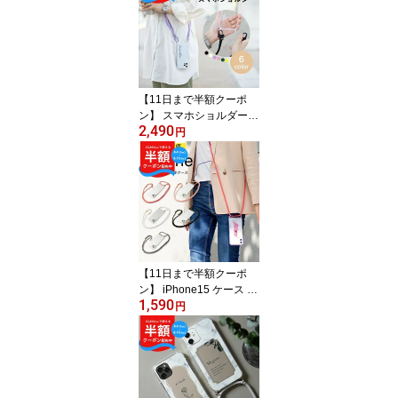
ス iphone12 mini ケース
シリコン iPhone15 ケー
ス かわいい 韓国 推しカ
ラー ストラップ iPhone1
4 ケース ショルダー 文字
入れ 名入れ
【11日まで半額クーポ
ン】 スマホショルダー
2,490
ストラップ 大人かわいい
円
メンズ スマホケース シ
ョルダー アンドロイド G
alaxy s10 ケース カバー
推し活 ケース おしゃれ
Galaxy s21 ケース Galax
y s24 ケース クリア 携帯
ケース 文字入れ 韓国 ギ
ャラクシー S23 5g ケー
【11日まで半額クーポ
ス
ン】 iPhone15 ケース iP
1,590
hone14 ケース iphone13
円
ケース iphone13 pro ケ
ース mini ケース iPhone
SE 第3世代 スマホショ
ルダー アイホン スマホ
ケース 文字入れ ショル