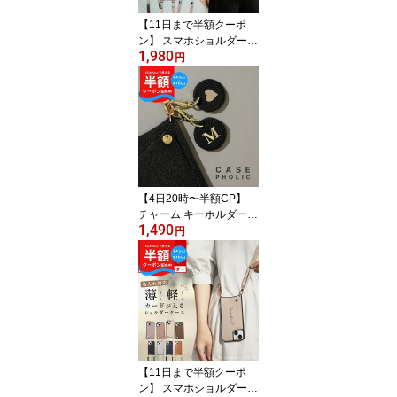
【11日まで半額クーポ
ン】 スマホショルダース
1,980
トラップ 大人 かわいい
円
スマホストラップショル
ダー 可愛い iphoneケー
ス 手帳型ショルダー ス
マホケース ショルダー
タイプ iphone16 ケース
カード収納 推し活 ケー
ス iphone12 ケース 名入
れ 文字入れ 手帳型 iPho
【4日20時〜半額CP】
ne15
チャーム キーホルダー
1,490
革 キーチャーム おしゃ
円
れ イニシャル キーホル
ダー かわいい イニシャ
ル チャーム レザー プレ
ゼント アルファベット
キーホルダー 名札 スト
ラップ ネームホルダー
可愛い プチギフト バッ
グ チャーム 大人 ラウン
【11日まで半額クーポ
ド型 人気
ン】 スマホショルダーケ