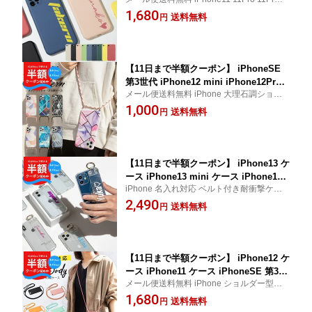
ne11 ケース スマホケース 韓国 シリコ
ax iPhonese2 X XsMax
1,680
ン ミュートカラー くすみカラー iPhon
送料無料
円
eケース アイフォン ケース カバー 人気
iPhone11 Pro iPhone 11 Pro Max ケー
ス 携帯カバー
【11日まで半額クーポン】 iPhoneSE
第3世代 iPhone12 mini iPhone12Pro
メール便送料無料 iPhone 大理石調ショル
ProMax iPhone11ProMax スマホショ
ダー型ストラップ
1,000
ルダー スマホケース ショルダータイプ
送料無料
円
携帯カバー 携帯ケース ショルダー スマ
ホチェーン ストラップ スマホ 斜めがけ
肩掛け カバー 大人 かわいい おしゃれ
【11日まで半額クーポン】 iPhone13 ケ
ース iPhone13 mini ケース iPhone13P
iPhone 名入れ対応 ベルト付き耐衝撃ケー
ro ケース iPhone12 ケース スマホケー
ス
2,490
ス 韓国 iphone12pro iphone12mini iP
送料無料
円
honeSE 第3世代 第2世代 iphone11 ス
マホケース 人気 耐衝撃 ベルト付きケー
ス 衝撃に強い
【11日まで半額クーポン】 iPhone12 ケ
ース iPhone11 ケース iPhoneSE 第3世
メール便送料無料 iPhone ショルダー型ス
代 第2世代 iPhone 12 mini ProMax iP
トラップケース
1,680
hone11Pro スマホショルダー スマホケ
送料無料
円
ース 文字入れ 韓国 アイホン iPhoneケ