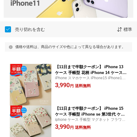
売り切れを含む
標準
価格や送料は、商品のサイズや色によって異なる場合があります。
【11日まで半額クーポン】 iPhone 13
ケース 手帳型 花柄 iPhone 14 ケース
iPhone スマホケース iPhone15 iPhone14 i
手帳 フラワー iPhone 15 iPhone SE 第
Phone13 ケース カードホルダー 耐衝撃 ア
3,990
3世代 ケース かわいい スマホケース お
送料無料
円
ルファベット 大人可愛い 文字入れ 推し活
しゃれ 韓国 女性 レディース イニシャ
手帳ケース おすすめ マグネット k-pop
ル バイカラー 大人女子 携帯ケース ス
マホカバー オタ活
【11日まで半額クーポン】 iPhone 15
ケース 手帳型 iPhone se 第3世代 ケー
iphone ケース 手帳型 マグネット フラワー
ス iPhone 14 ケース おしゃれ iPhone
バイカラー レディース 女性 iphone 15 pro
3,990
13 ケース イニシャル 文字入れ 推し活
送料無料
円
15 ProMax iPhone 14 Pro 14 ProMax iPho
ケース アルファベット くすみカラー 花
ne 13 Pro 13 ProMax iphone12 mini 革 k-p