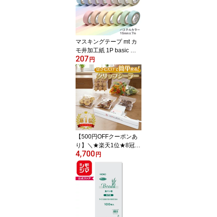
マスキングテープ mt カ
モ井加工紙 1P basic 単
207
品 1巻 15mmx7m 無地 パ
円
ステル（スカーレット/キ
ャロット/マリーゴール
ド/サンフラワー/リーフ/
アイビー/ターコイズ/シ
アン/ウルトラマリン/ラ
ベンダー/ラズベリー/ロ
ーズ/ココア/パールグレ
ー/アイボリー）
【500円OFFクーポンあ
り】＼★楽天1位★8冠達
4,700
成！レビューでお得なク
円
ーポン配布中／クリップ
シーラー ヒートシーラー
ハンディシーラー Z-1 テ
クノインパルス 家庭用
包装 お菓子 ギフト ラッ
ピング 食品保存 梱包 軽
量 コンパクト シーラー