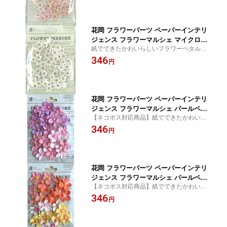
花岡 フラワーパーツ ペーパーインテリ
ジェンス フラワーマルシェ マイクロペ
紙でできたかわいらしいフラワーペタルで
タル ホワイト （φ11mm・約40個）
す♪スクラップブッキングやアルバムのデコ
346
円
にぴったり！
花岡 フラワーパーツ ペーパーインテリ
ジェンス フラワーマルシェ パールペタ
【ネコポス対応商品】紙でできたかわいら
ル スイート 花径20mm 20枚入
しいフラワーペタルです
346
円
花岡 フラワーパーツ ペーパーインテリ
ジェンス フラワーマルシェ パールペタ
【ネコポス対応商品】紙でできたかわいら
ル サンシャイン 花径20mm 20枚入
しいフラワーペタルです
346
円