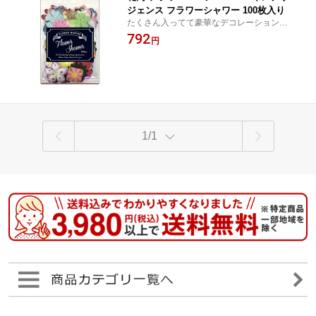
ジェンス フラワーシャワー 100枚入り
たくさん入ってて豪華なデコレーションパ
ーツです。 スクラップブックやアルバムに
792
円
♪
1/1