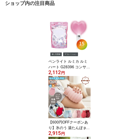
ショップ内の注目商品
ペンライト ルミカ ルミ
ハート G28396 コンサー
2,112
ト イベント 推し活 ハー
円
ト型ペンライト カスタマ
イズ
【600円OFFクーポンあ
り】氷のう 湯たんぽ pok
2,915
apo ポカポ ニットカバー
円