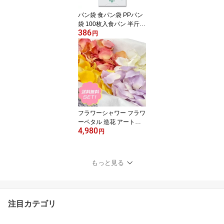
手軽 簡単 人気 ランキン
パン袋 食パン袋 PPパン
グ
袋 100枚入食パン 半斤用
386
厚0.025×幅125×マチ60×
円
高310mm シモジマ HEIK
O 【※二つ折り：3袋ま
でネコポス対応】
フラワーシャワー フラワ
ーペタル 造花 アートフ
4,980
ラワー 花びら 結婚式 演
円
出 ウェディング フラワ
ー（4色・8袋入り） セ
ット
もっと見る
注目カテゴリ