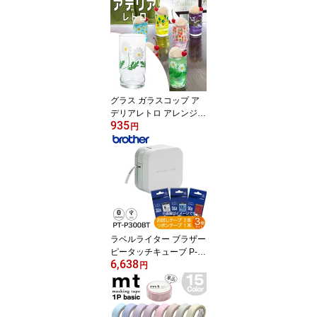
付き レッド ピンク ブル
ー 繰り返し使える 保冷
剤 シリコン クールピロ
ー アイスまくら 暑さ対
策 熱中症対策 カバー ア
ウトドア 対策 夏 冬 両用
氷嚢 アイスノン プレゼ
ント ひんやり アイス枕
グラス ガラスコップ ア
水枕
デリアレトロ アレンジコ
935
ップ9 野ばな 1024 容量2
円
70ml 花柄 昭和レトロ ア
ンティーク ギフト プレ
ゼント
ラベルライター ブラザー
ピータッチキューブ P-T
6,638
OUCH CUBE 本体PT-P3
円
00BT 入園入学準備 ギフ
ト プレゼント