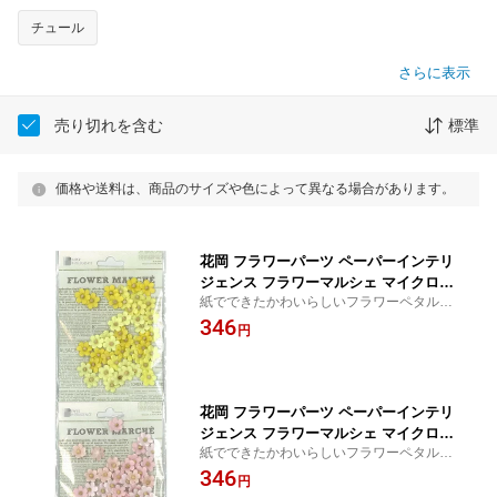
チュール
さらに表示
売り切れを含む
標準
価格や送料は、商品のサイズや色によって異なる場合があります。
花岡 フラワーパーツ ペーパーインテリ
ジェンス フラワーマルシェ マイクロペ
紙でできたかわいらしいフラワーペタルで
タル イエロー （φ11mm・約40個）
す♪スクラップブッキングやアルバムのデコ
346
円
にぴったり！
花岡 フラワーパーツ ペーパーインテリ
ジェンス フラワーマルシェ マイクロペ
紙でできたかわいらしいフラワーペタルで
タル ベビーピンク （φ11mm・約40
す♪スクラップブッキングやアルバムのデコ
346
個）
円
にぴったり！