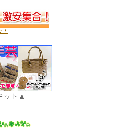
ツ＊
キット▲