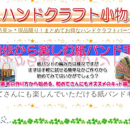
。・:*:・°★,。・:*:・°☆。・:*:・°★,。・:*:・°☆
必見≫＊現品限り！まとめてお得なハンドクラフトパー
。・:*:・°★,。・:*:・°☆。・:*:・°★,。・:*:・°☆
てさんにも楽しんでいただける紙バンド
。・:*:・°★,。・:*:・°☆。・:*:・°★,。・:*:・°☆