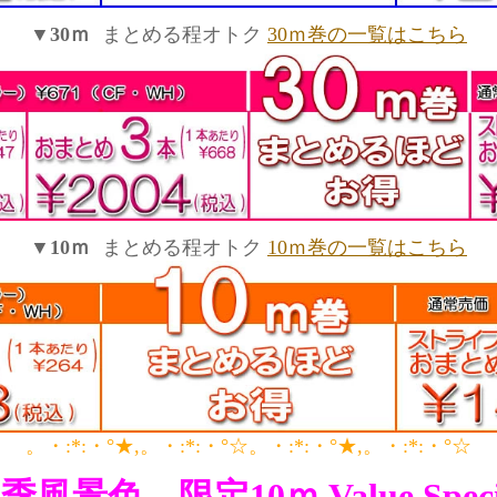
▼30ｍ
まとめる程オトク
30ｍ巻の一覧はこちら
▼10ｍ
まとめる程オトク
10ｍ巻の一覧はこちら
。・:*:・°★,。・:*:・°☆。・:*:・°★,。・:*:・°☆
季風景色 限定10ｍ Value Speci