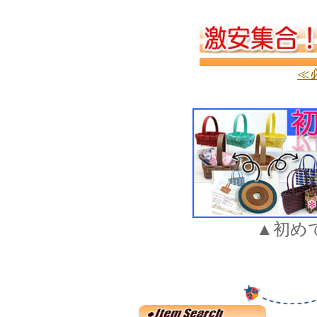
≪
▲初め