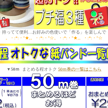
・持ってて便利…お好みの色使いで「作る」を楽しんで
。・:*:・°★,。・:*:・°☆。・:*:・°★,。・:*:・°☆
▼50ｍ
まとめる程オトク
50ｍ巻の一覧はこちら