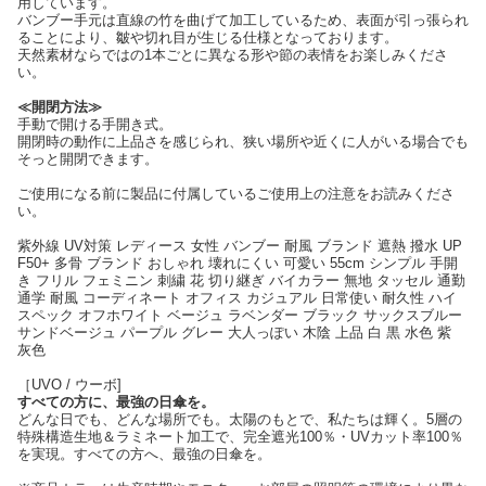
用しています。
バンブー手元は直線の竹を曲げて加工しているため、表面が引っ張られ
ることにより、皺や切れ目が生じる仕様となっております。
天然素材ならではの1本ごとに異なる形や節の表情をお楽しみくださ
い。
≪開閉方法≫
手動で開ける手開き式。
開閉時の動作に上品さを感じられ、狭い場所や近くに人がいる場合でも
そっと開閉できます。
ご使用になる前に製品に付属しているご使用上の注意をお読みくださ
い。
紫外線 UV対策 レディース 女性 バンブー 耐風 ブランド 遮熱 撥水 UP
F50+ 多骨 ブランド おしゃれ 壊れにくい 可愛い 55cm シンプル 手開
き フリル フェミニン 刺繍 花 切り継ぎ バイカラー 無地 タッセル 通勤
通学 耐風 コーディネート オフィス カジュアル 日常使い 耐久性 ハイ
スペック オフホワイト ベージュ ラベンダー ブラック サックスブルー
サンドベージュ パープル グレー 大人っぽい 木陰 上品 白 黒 水色 紫
灰色
［UVO / ウーボ]
すべての方に、最強の日傘を。
どんな日でも、どんな場所でも。太陽のもとで、私たちは輝く。5層の
特殊構造生地＆ラミネート加工で、完全遮光100％・UVカット率100％
を実現。すべての方へ、最強の日傘を。