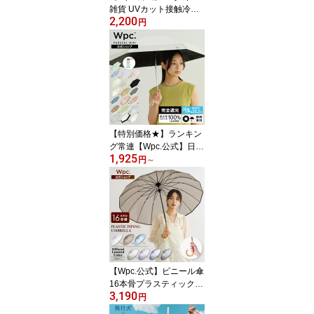
雑貨 UVカット接触冷感
2,200
アームカバー《メール便
円
対象》【UVカット率9
8％生地 UPF50+ 接触冷
感 レディース 女性 洗濯
機OK ブランド おしゃれ
可愛い 通勤 通学 旅行 ア
ウトドア ガーデニング
散歩】 ギフト対象
【特別価格★】ランキン
グ常連【Wpc.公式】日傘
1,925
折りたたみ 遮光切り継ぎ
円
～
tiny【完全遮光100％ 完
全UVカット率100％生地
重量210g 超軽量 6本骨
コンパクト 晴雨兼用 レ
ディース メンズ 日焼け/
紫外線対策 タイニー 親
子 お揃い】 送料無料 ギ
フト対象
【Wpc.公式】ビニール傘
16本骨プラスティックパ
3,190
イピング【長傘 長雨傘
円
レディース 丈夫 おしゃ