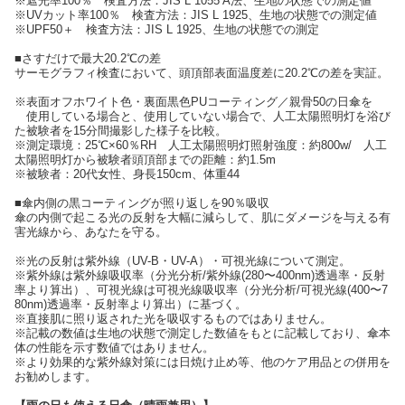
※遮光率100％ 検査方法：JIS L 1055 A法、生地の状態での測定値
※UVカット率100％ 検査方法：JIS L 1925、生地の状態での測定値
※UPF50＋ 検査方法：JIS L 1925、生地の状態での測定
■さすだけで最大20.2℃の差
サーモグラフィ検査において、頭頂部表面温度差に20.2℃の差を実証。
※表面オフホワイト色・裏面黒色PUコーティング／親骨50の日傘を
使用している場合と、使用していない場合で、人工太陽照明灯を浴び
た被験者を15分間撮影した様子を比較。
※測定環境：25℃×60％RH 人工太陽照明灯照射強度：約800w/ 人工
太陽照明灯から被験者頭頂部までの距離：約1.5m
※被験者：20代女性、身長150cm、体重44
■傘内側の黒コーティングが照り返しを90％吸収
傘の内側で起こる光の反射を大幅に減らして、肌にダメージを与える有
害光線から、あなたを守る。
※光の反射は紫外線（UV-B・UV-A）・可視光線について測定。
※紫外線は紫外線吸収率（分光分析/紫外線(280〜400nm)透過率・反射
率より算出）、可視光線は可視光線吸収率（分光分析/可視光線(400〜7
80nm)透過率・反射率より算出）に基づく。
※直接肌に照り返された光を吸収するものではありません。
※記載の数値は生地の状態で測定した数値をもとに記載しており、傘本
体の性能を示す数値ではありません。
※より効果的な紫外線対策には日焼け止め等、他のケア用品との併用を
お勧めします。