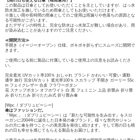
【雨の日も使える日傘（晴雨兼用）】
この製品は日傘としてお使いいただくことを主としていますが、はっ水
防水加工を施しているため雨傘としてもお使いいただけます。
※激しい雨や長時間の雨傘としてのご使用は雨漏りや色落ちの原因とな
る可能性がございます。
またデザインの特性上、完全な防水はっ水加工が難しい場合があり、雨
が染み込むことがありますのでご注意ください。
≪開閉方法≫
手開き（イージーオープン）仕様。ポキポキ折らずにスムーズに開閉で
きます。
ご使用になる前に製品に付属しているご使用上の注意をお読みくださ
い。
完全遮光 UVカット率100％ おしゃれ ブランド かわいい 可愛い 通勤
通学 旅行 完全UVカット 遮光率100％ スカラップ 手開き ガーリー 55c
m フェイクレザー 合皮 フラワーボタン
花 スナップボタン オフホワイト 白 黒 フェミニン 上品 折畳み 折り畳
み 折りたたみ 折りたたみ式 折り畳み傘
[Wpc. / ダブリュピーシー]
傘はファッションだ。
「Wpc.」（ダブリュピーシー）は『新たな可能性を生み出す』をスロ
ーガンに2004年に誕生した日本発の傘ブランド。様々な世代やジャン
ルの方に傘を持つことへの美意識を発信し続けます。そして雨の日も晴
れの日も幸せを感じてもらえる製品をお届けします。