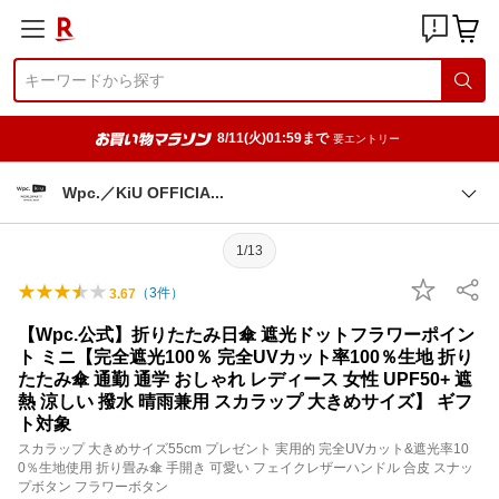
8/11(火)01:59まで
要エントリー
Wpc.／KiU OFFICI
A
1/13
（
3
件）
3.67
【Wpc.公式】折りたたみ日傘 遮光ドットフラワーポイン
ト ミニ【完全遮光100％ 完全UVカット率100％生地 折り
たたみ傘 通勤 通学 おしゃれ レディース 女性 UPF50+ 遮
熱 涼しい 撥水 晴雨兼用 スカラップ 大きめサイズ】 ギフ
ト対象
スカラップ 大きめサイズ55cm プレゼント 実用的 完全UVカット&遮光率10
0％生地使用 折り畳み傘 手開き 可愛い フェイクレザーハンドル 合皮 スナッ
プボタン フラワーボタン