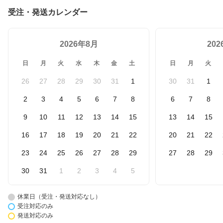
受注・発送カレンダー
2026年8月
20
日
月
火
水
木
金
土
日
月
火
26
27
28
29
30
31
1
30
31
1
2
3
4
5
6
7
8
6
7
8
9
10
11
12
13
14
15
13
14
15
16
17
18
19
20
21
22
20
21
22
23
24
25
26
27
28
29
27
28
29
30
31
1
2
3
4
5
休業日（受注・発送対応なし）
受注対応のみ
発送対応のみ