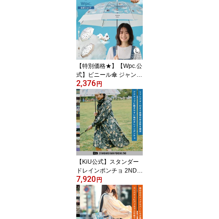
れ 女性 長く使えるビニ
ール傘 頑丈 バンブーハ
ンドル 綺麗 透明 クリア
シンプル プレゼント】
【特別価格★】【Wpc.公
式】ビニール傘 ジャンプ
2,376
傘 飛行犬×Wpc. 空飛ぶワ
円
ンブレラ【親子 お揃い
長雨傘 長傘 レディース
女性 おしゃれ 可愛い か
わいい 大きめ 大きい 親
骨61cm 直径102cm 耐風
風に強い プレゼント】
【KiU公式】スタンダー
ドレインポンチョ 2ND
7,920
レインコート レディース
円
メンズ 防水 撥水 耐水 ス
リーブポンチョ 雨具 お
しゃれ 袖付き 通勤 通学
自転車 ユニセックス 男