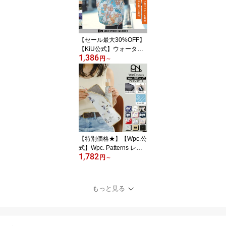
女兼用 防災
【セール最大30%OFF】
【KiU公式】ウォーター
1,386
プルーフバッグカバー 防
円
～
水 撥水 トートバッグ エ
コバッグ レディース お
しゃれ メンズ 雨よけ 2w
ay 巾着 パッカブル コン
パクト ユニセックス 男
女兼用 メール便対象 梅
雨
【特別価格★】【Wpc.公
式】Wpc. Patterns レイ
1,782
ングッズ アンブレラケー
円
～
ス《メール便対象》【撥
水 レディース 女性 傘袋
カバー おしゃれ 折りた
もっと見る
たみ傘 可愛い 吸水 ペッ
トボトルホルダー 花柄
コンパクト 折り畳み傘
日用品雑貨】 ギフト対象