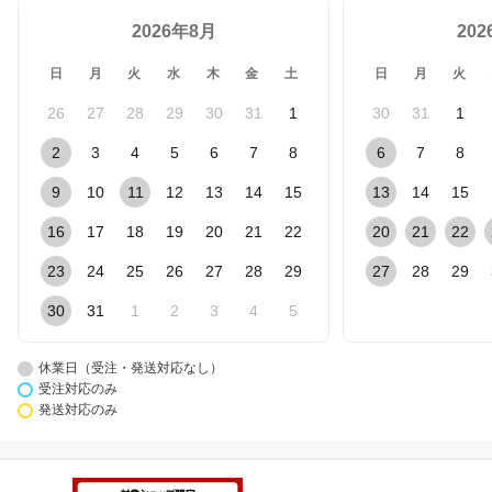
2026年8月
20
日
月
火
水
木
金
土
日
月
火
26
27
28
29
30
31
1
30
31
1
2
3
4
5
6
7
8
6
7
8
9
10
11
12
13
14
15
13
14
15
16
17
18
19
20
21
22
20
21
22
23
24
25
26
27
28
29
27
28
29
30
31
1
2
3
4
5
休業日（受注・発送対応なし）
受注対応のみ
発送対応のみ