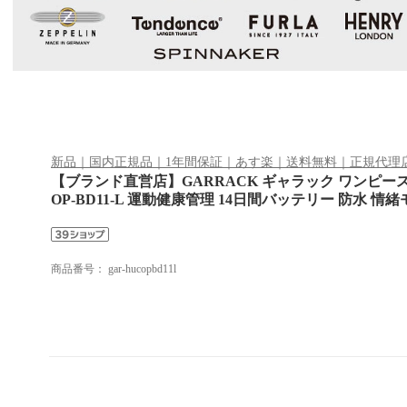
新品｜国内正規品｜1年間保証｜あす楽｜送料無料｜正規代理
【ブランド直営店】GARRACK ギャラック ワンピース×
OP-BD11-L 運動健康管理 14日間バッテリー 防水 情緒モニ
商品番号：
gar-hucopbd11l