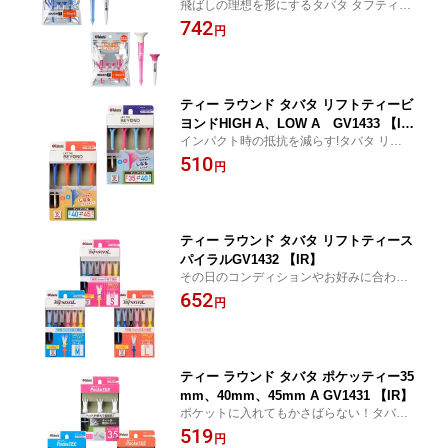
飛ばしの理想を形にするタバタ タフティー
80mm + ショート GV1435
742
円
ティー ラウンド タバタ リフトティービ
ヨンドHIGH A、LOW A GV1433 【I
インパクト時の抵抗を減らす!タバタ リフト
R】
ティービヨンドHIGH A、LOW A GV1433
510
円
ティー ラウンド タバタ リフトティース
パイラルGV1432 【IR】
その日のコンディションやお好みに合わせ
て高さ調節タバタ リフトティースパイラル
652
円
GV1432
ティー ラウンド タバタ ポケッティー35
mm、40mm、45mm A GV1431 【IR】
ポケットに入れてもかさばらない！タバタ
ポケッティー35mm、40mm、45mm A GV1
519
円
431