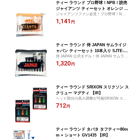
ティー ラウンド プロ野球！NPB！読売
ジャイアンツ ティーセット オレンジ Y
ジャイアンツファン必見！プロ野球！NP
GTE-6124 【IR】
B！読売ジャイアンツ ティーセット オレン
1,141
円
ジ YGTE-6124
ティー ラウンド 侍 JAPAN サムライジ
ャパン ティーセット 10本入り SJTE-61
侍 JAPAN 公式モデル！侍 JAPAN サムライ
18 【IR】
ジャパン ティーセット 10本入り SJTE-611
1,320
円
8
ティー ラウンド SRIXON スリクソン ス
クリュー マグティ 【IR】
ヘッド部分の高さ調整が可能SRIXON スリ
クソン スクリュー マグティ
712
円
ティー ラウンド タバタ タフティー80m
m + ショート GV1435 【IR】