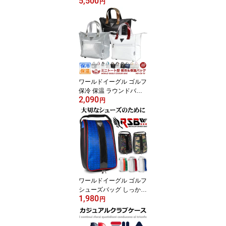
5,500
ズ 無料特典付き ワイドE
円
EEプラス設計 ダイヤル
式ワイヤー紐 28cmサイ
ズ有 柔らか設計 歩きや
すく疲れにくい 鋲 イン
ナーソール 男性用靴 防
水【add-option】
ワールドイーグル ゴルフ
保冷 保温 ラウンドバッ
2,090
グ 軽量 ソフトクーラー
円
レジャー 観戦 メンズ レ
ディース ジュニア
ワールドイーグル ゴルフ
シューズバッグ しっかり
1,980
とした収納力 内部の湿気
円
や匂いを換気する通気穴
大開口のファスナー出入