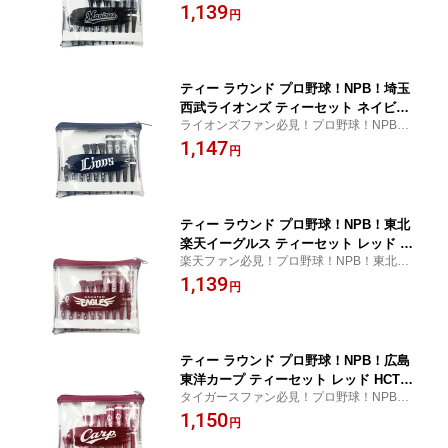
ロッテマリーンズ ティーセット ブラック L
1,139
円
MTE-6151
ティー ラウンド プロ野球！NPB！埼玉
西武ライオンズ ティーセット ネイビー
ライオンズファン必見！プロ野球！NPB！
SLTE-6147 【IR】
埼玉西武ライオンズ ティーセット ネイビー
1,147
円
SLTE-6147
ティー ラウンド プロ野球！NPB！東北
楽天イーグルス ティーセット レッド R
楽天ファン必見！プロ野球！NPB！東北楽
ETE-6146 【IR】
天イーグルス ティーセット レッド RETE-6
1,139
円
146
ティー ラウンド プロ野球！NPB！広島
東洋カープ ティーセット レッド HCTE-
タイガースファン必見！プロ野球！NPB！
6144 【IR】
広島東洋カープ ティーセット レッド HCTE
1,150
円
-6144