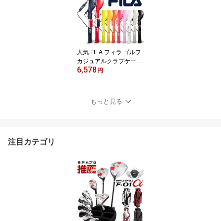
口 おしゃれ柄 大人 メン
ズ シューズケース
人気 FILA フィラ ゴルフ
カジュアルクラブケース
6,578
大型ポケット付き 2重生
円
地で頑丈 軽量 メンズ・
レディース兼用 クラブバ
ッグ セルフバッグ ラウ
もっと見る
ンド【add-option】
注目カテゴリ