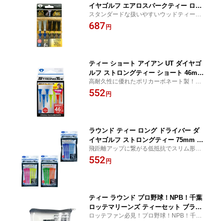
イヤゴルフ エアロスパークティー ロン
スタンダードな扱いやすいウッドティー！
グ 65シュウネン 39mm シルバー/ブラ
ダイヤゴルフ エアロスパークティー ロング
687
ック TE-6020 【IR】
円
65シュウネン 39mm シルバー/ブラック TE-
6020
ティー ショート アイアン UT ダイヤゴ
ルフ ストロングティー ショート 46mm
高耐久性に優れたポリカーボネート製！ダ
TE-4002 【IR】
イヤゴルフ ストロングティー ショート 46
552
円
mm TE-4002
ラウンド ティー ロング ドライバー ダ
イヤゴルフ ストロングティー 75mm TE
飛距離アップに繋がる低抵抗でスリム形
-4001 【IR】
状！ダイヤゴルフ ストロングティー 75mm
552
円
TE-4001
ティー ラウンド プロ野球！NPB！千葉
ロッテマリーンズ ティーセット ブラッ
ロッテファン必見！プロ野球！NPB！千葉
ク LMTE-6151 【IR】