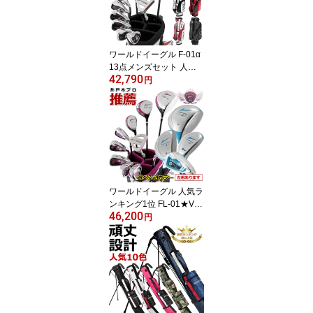
ワールドイーグル F-01α
13点メンズセット 人気
42,790
ランキング 10本セット
円
専用スタンド式バッグ付
ゴルフセット クラブセッ
ト ゴルフクラブセット
井戸木プロ推薦【add-op
tion】
ワールドイーグル 人気ラ
ンキング1位 FL-01★V2
46,200
レディース13点 ゴルフ
円
クラブフルセット 初級者
ランキング受賞 井戸木プ
ロ 推薦 女性 セット おし
ゃれ ゴルフクラブセット
激安【add-option】