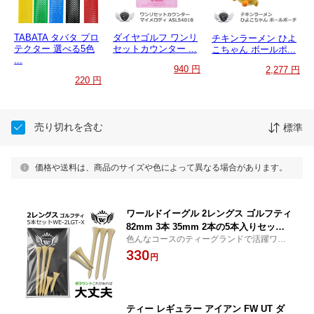
TABATA タバタ プロ
ダイヤゴルフ ワンリ
チキンラーメン ひよ
テクター 選べる5色
セットカウンター ...
こちゃん ボールポ...
...
940 円
2,277 円
220 円
売り切れを含む
標準
価格や送料は、商品のサイズや色によって異なる場合があります。
ワールドイーグル 2レングス ゴルフティ
82mm 3本 35mm 2本の5本入りセッ
色んなコースのティーグランドで活躍ワー
ト 色んなコースのティーグランドで活
ルドイーグル 2レングス ゴルフティ 82mm
330
躍
円
3本 35mm 2本
ティー レギュラー アイアン FW UT ダ