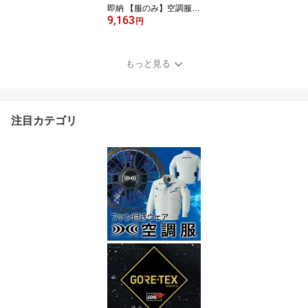
即納 【服のみ】空調服
9,163
高視認 半袖 ブルゾン 暑
円
さ対策 涼しい 9207 春 夏
メンズ ユニセックス Asa
hicho 旭蝶繊維 アサヒチ
もっと見る
ョウ 作業着 作業服 S〜8
L 帯電防止素材 安全服 E
Fウエア
注目カテゴリ