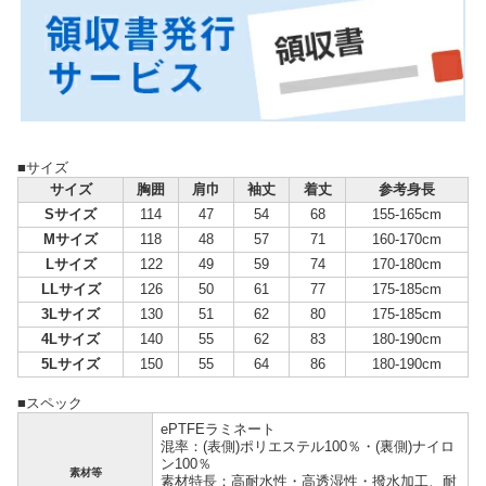
■サイズ
サイズ
胸囲
肩巾
袖丈
着丈
参考身長
Sサイズ
114
47
54
68
155-165cm
Mサイズ
118
48
57
71
160-170cm
Lサイズ
122
49
59
74
170-180cm
LLサイズ
126
50
61
77
175-185cm
3Lサイズ
130
51
62
80
175-185cm
4Lサイズ
140
55
62
83
180-190cm
5Lサイズ
150
55
64
86
180-190cm
■スペック
ePTFEラミネート
混率：(表側)ポリエステル100％・(裏側)ナイロ
ン100％
素材等
素材特長：高耐水性・高透湿性・撥水加工、耐