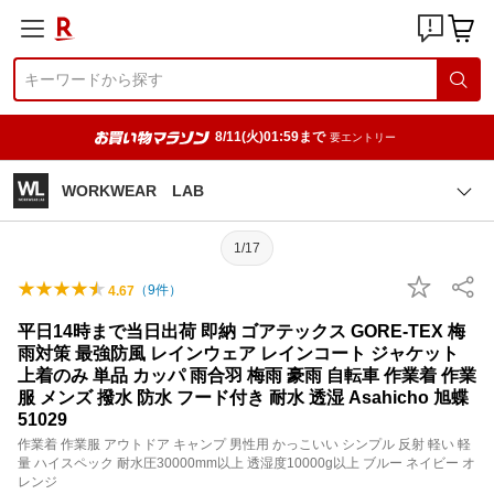
8/11(火)01:59まで
要エントリー
WORKWEAR LAB
1/17
（
9
件）
4.67
平日14時まで当日出荷 即納 ゴアテックス GORE-TEX 梅
雨対策 最強防風 レインウェア レインコート ジャケット
上着のみ 単品 カッパ 雨合羽 梅雨 豪雨 自転車 作業着 作業
服 メンズ 撥水 防水 フード付き 耐水 透湿 Asahicho 旭蝶
51029
作業着 作業服 アウトドア キャンプ 男性用 かっこいい シンプル 反射 軽い 軽
量 ハイスペック 耐水圧30000mm以上 透湿度10000g以上 ブルー ネイビー オ
レンジ