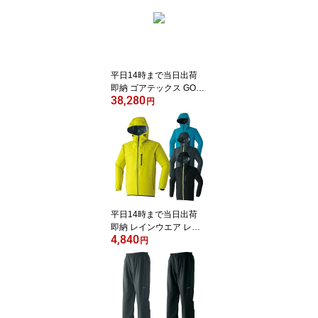
ユニセックス M〜5L 6サ
イズ 3色 暑さ対策【服の
み】 9206 Asahicho 旭蝶
繊維 アサヒチョウ
平日14時まで当日出荷
即納 ゴアテックス GOR
38,280
E-TEX 梅雨対策 最強防
円
風 レインウェア 上下セ
ット レインコート レイ
ンパンツ カッパ 雨合羽
梅雨 豪雨 自転車 作業着
作業服 メンズ 撥水 防水
フード付き 耐水 透湿 As
ahicho 旭蝶 51029 5103
0
平日14時まで当日出荷
即納 レインウエア レイ
4,840
ンコート 梅雨対策 梅雨
円
豪雨 ゴルフ 中学生 高校
生 自転車 台風対策 作業
着 作業服 耐水 透湿 スト
レッチ パーカー Asahich
o 旭蝶繊維 0025 プリン
ト 反射プリント 雨合羽