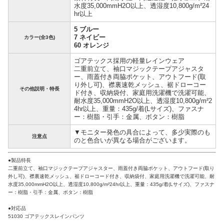
水度35,000mmH2O以上、透湿度10,800g/m²24
hr以上
5 ブルー
7 ネイビー
カラー(全3色)
60 オレンジ
ゴアテックス採用の軽量レインウェア
二重前立て、袖口マジックテープアジャスタ
ー、雨蓋付き両脇ポケット、アウトフード(取
り外し可)、襟裏速乾メッシュ、裾ドローコー
その他説明・特長
ド付き、収納袋付、家庭用洗濯機で洗濯可能、
耐水度35,000mmH2O以上、透湿度10,800g/m²2
4hr以上、重量：435g/着(Lサイズ)、ファスナ
ー：樹脂・引手：金属、ボタン：樹脂
▼モニター発色の具合によって、多少実際のも
注意点
のと色合いが異なる場合がございます。
●製品特長
二重前立て、袖口マジックテープアジャスター、雨蓋付き両脇ポケット、アウトフード(取り
外し可)、襟裏速乾メッシュ、裾ドローコード付き、収納袋付、家庭用洗濯機で洗濯可能、耐
水度35,000mmH2O以上、透湿度10,800g/m²24hr以上、重量：435g/着(Lサイズ)、ファスナ
ー：樹脂・引手：金属、ボタン：樹脂
●対応品
51030 ゴアテックスレインパンツ