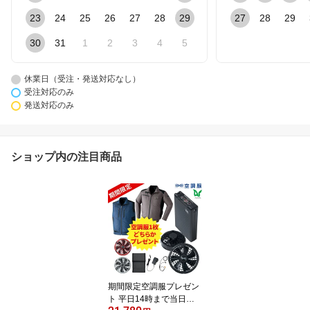
23
24
25
26
27
28
29
27
28
29
30
31
1
2
3
4
5
休業日（受注・発送対応なし）
受注対応のみ
発送対応のみ
ショップ内の注目商品
期間限定空調服プレゼン
ト 平日14時まで当日出