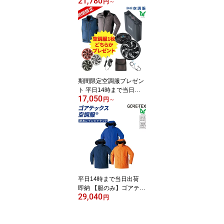
21,780
荷 即納 2セットがお得 空
円
～
調服 18Vスターターキッ
ト SK23011 グレー ブラ
ック レッド ターボモー
ド 20秒瞬間冷却 充電3時
間 軽量 大風量 高効率 長
寿命 防水 防塵
期間限定空調服プレゼン
ト 平日14時まで当日出
17,050
荷 即納 2個セットがお得
円
～
空調服 14.4Vスターター
キット SK23021 グレー
チャコールグレー ブラッ
ク レッド ターボモード 5
分間瞬間冷却 充電3時間
軽量 大風量 高効率 長寿
命 防水 防塵
平日14時まで当日出荷
即納 【服のみ】ゴアテッ
29,040
クス 空調服 GORE-TEX
円
長袖 レインジャケット
レインコート カッパ 作
業着 作業服 春 夏 メンズ