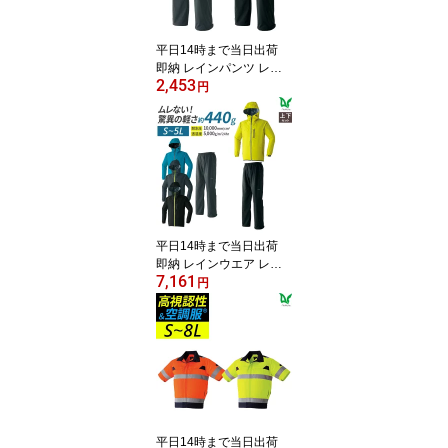
カッパ 上着のみ 軽量 撥
水加工 ムレない
平日14時まで当日出荷
即納 レインパンツ レイ
2,453
ンウェア 雨 梅雨対策 最
円
強防風 梅雨 豪雨 ゴルフ
学生 自転車 台風対策 耐
水 透湿 ストレッチ 撥水
Asahicho 旭蝶繊維 0026
2.5層ラミネートプリン
ト 反射プリント アジャ
スター 軽量 上着別売り
ムレない
平日14時まで当日出荷
即納 レインウエア レイ
7,161
ンコート 上下 セット 学
円
生 ゴルフ 豪雨 梅雨対策
梅雨 軽量 自転車 メンズ
耐水 透湿 パンツ 反射プ
リント カッパ 雨合羽 通
学 通勤 S M L LL 3L 4L 5
L 撥水加工 低価格 安い
ムレない 0025 0026
平日14時まで当日出荷