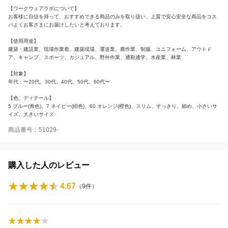
【ワークウェアラボについて】
お客様に自信を持って、おすすめできる商品のみを取り扱い、上質で安心安全な商品をコス
パよくお客さまにお届けしたいと考えております。
【使用用途】
建築・建設業、現場作業着、建築現場、運送業、農作業、制服、ユニフォーム、アウトド
ア、キャンプ、スポーツ、カジュアル、野外作業、通勤通学、水産業、林業
【対象】
年代：〜20代、30代、40代、50代、60代〜
【色、ディテール】
5 ブルー(青色)、7 ネイビー(紺色)、60 オレンジ(橙色)、スリム、すっきり、細め、小さいサ
イズ、大きいサイズ
商品番号：51029-
購入した人のレビュー
4.67
（
9
件）