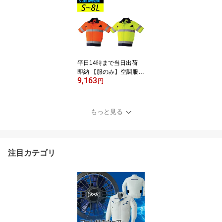
梅雨 軽量 自転車 メンズ
耐水 透湿 パンツ 反射プ
リント カッパ 雨合羽 通
学 通勤 S M L LL 3L 4L 5
L 撥水加工 低価格 安い
ムレない 0025 0026
平日14時まで当日出荷
即納 【服のみ】空調服
9,163
高視認 半袖 ブルゾン 暑
円
さ対策 涼しい 9207 春 夏
メンズ ユニセックス Asa
hicho 旭蝶繊維 アサヒチ
もっと見る
ョウ 作業着 作業服 S〜8
L 帯電防止素材 安全服 E
Fウエア
注目カテゴリ