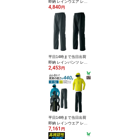
即納 レインウエア レイ
4,840
ンコート 梅雨対策 梅雨
円
豪雨 ゴルフ 中学生 高校
生 自転車 台風対策 作業
着 作業服 耐水 透湿 スト
レッチ パーカー Asahich
o 旭蝶繊維 0025 プリン
ト 反射プリント 雨合羽
カッパ 上着のみ 軽量 撥
水加工 ムレない
平日14時まで当日出荷
即納 レインパンツ レイ
2,453
ンウェア 雨 梅雨対策 最
円
強防風 梅雨 豪雨 ゴルフ
学生 自転車 台風対策 耐
水 透湿 ストレッチ 撥水
Asahicho 旭蝶繊維 0026
2.5層ラミネートプリン
ト 反射プリント アジャ
スター 軽量 上着別売り
ムレない
平日14時まで当日出荷
即納 レインウエア レイ
7,161
ンコート 上下 セット 学
円
生 ゴルフ 豪雨 梅雨対策