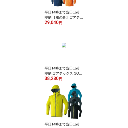
命 防水 防塵
平日14時まで当日出荷
即納 【服のみ】ゴアテッ
29,040
クス 空調服 GORE-TEX
円
長袖 レインジャケット
レインコート カッパ 作
業着 作業服 春 夏 メンズ
ユニセックス M〜5L 6サ
イズ 3色 暑さ対策【服の
み】 9206 Asahicho 旭蝶
繊維 アサヒチョウ
平日14時まで当日出荷
即納 ゴアテックス GOR
38,280
E-TEX 梅雨対策 最強防
円
風 レインウェア 上下セ
ット レインコート レイ
ンパンツ カッパ 雨合羽
梅雨 豪雨 自転車 作業着
作業服 メンズ 撥水 防水
フード付き 耐水 透湿 As
ahicho 旭蝶 51029 5103
0
平日14時まで当日出荷