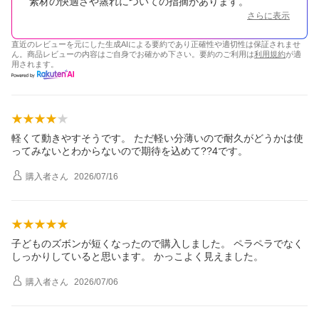
素材の快適さや蒸れについての指摘があります。
さらに表示
直近のレビューを元にした生成AIによる要約であり正確性や適切性は保証されませ
ん。商品レビューの内容はご自身でお確かめ下さい。要約のご利用は
利用規約
が適
用されます。
軽くて動きやすそうです。 ただ軽い分薄いので耐久がどうかは使
ってみないとわからないので期待を込めて??4です。
購入者
さん
2026/07/16
子どものズボンが短くなったので購入しました。 ペラペラでなく
しっかりしていると思います。 かっこよく見えました。
購入者
さん
2026/07/06