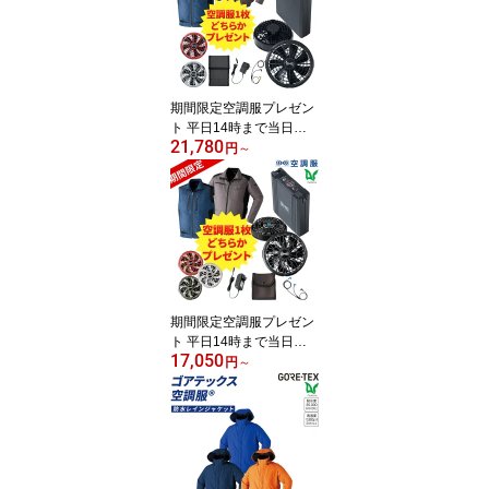
期間限定空調服プレゼン
ト 平日14時まで当日出
21,780
荷 即納 2セットがお得 空
円
～
調服 18Vスターターキッ
ト SK23011 グレー ブラ
ック レッド ターボモー
ド 20秒瞬間冷却 充電3時
間 軽量 大風量 高効率 長
寿命 防水 防塵
期間限定空調服プレゼン
ト 平日14時まで当日出
17,050
荷 即納 2個セットがお得
円
～
空調服 14.4Vスターター
キット SK23021 グレー
チャコールグレー ブラッ
ク レッド ターボモード 5
分間瞬間冷却 充電3時間
軽量 大風量 高効率 長寿