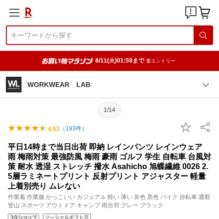
8/11(火)01:59まで
要エントリー
WORKWEAR LAB
1/14
（
193
件）
4.53
平日14時まで当日出荷 即納 レインパンツ レインウェア
雨 梅雨対策 最強防風 梅雨 豪雨 ゴルフ 学生 自転車 台風対
策 耐水 透湿 ストレッチ 撥水 Asahicho 旭蝶繊維 0026 2.
5層ラミネートプリント 反射プリント アジャスター 軽量
上着別売り ムレない
作業着 作業服 かっこいい カジュアル 軽い 薄い 灰色 黒色 バイク 自転車 通勤
登山 スポーツ アウトドア キャンプ 雨合羽 グレー ブラック