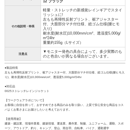
12 ブラック
軽量・ストレッチの新感覚レインギアでスタイ
リッシュに!
左もも再帰性反射プリント、裾アジャスター
付、大股部分マチ付仕様、総ゴム仕様(腰ヒモ
その他説明・特長
入り)
耐水度(耐水圧)10,000mm/cm²、透湿度5,000g/
m²24hr
重量約155g（Lサイズ）
▼モニター発色の具合によって、多少実際のも
注意点
のと色合いが異なる場合がございます。
●製品特長
左もも再帰性反射プリント、裾アジャスター付、大股部分マチ付仕様、総ゴム仕様(腰ヒモ入
り)、耐水度(耐水圧)10,000mm/cm²、透湿度5,000g/m²24hr
●対応品
0025ストレッチレインジャケット
【ワークウェアラボについて】
お客様に自信を持って、おすすめできる商品のみを取り扱い、上質で安心安全な商品をコス
パよくお客さまにお届けしたいと考えております。
【使用用途】
建築・建設業、現場作業着、建築現場、運送業、農作業、制服、ユニフォーム、通勤、スポ
ーツ、アウトドア、釣り、キャンプ、登山、雨合羽、自転車、バイク、通勤通学