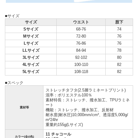
■サイズ
サイズ
ウエスト
股下
Sサイズ
68-76
74
Mサイズ
72-80
76
Lサイズ
76-86
76
LLサイズ
84-94
78
3Lサイズ
92-102
80
4Lサイズ
100-110
82
5Lサイズ
108-118
82
■スペック
ストレッチタフタ(2.5層ラミネートプリント)
混率：ポリエステル100％
素材特長：ストレッチ、撥水加工、TPUラミネ
ート
素材等
機能：ストレッチ、撥水加工、反射材
耐水度(耐水圧)10,000mm/cm²、透湿度5,000g/
m²24hr
重量約155g(Lサイズ)
11 チャコール
カラー(全4色)