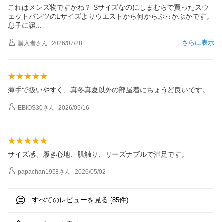
これはメンズ物ですかね？ Sサイズなのにしまむらで買ったスウ
ェットパンツのLサイズよりウエストから何からぶっかぶかです。
息子に
譲
さらに表示
購入者
さん
2026/07/28
薄手で扱いやすく、真冬真夏以外の部屋着にちょうど良いです。
EBIOS30
さん
2026/05/16
サイズ感、履き心地、肌触り、リーズナブルで満足です。
papachan1958
さん
2026/05/02
すべてのレビューを見る (
件)
85