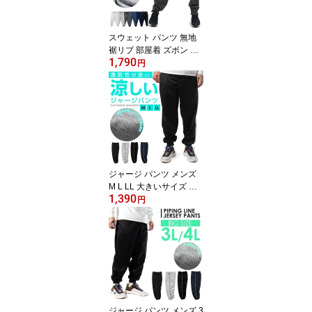
用 ダンス テーパード ス
エット 下 スウェットパ
ンツ 寝間着 寝巻き 父の
スウェット パンツ 無地
日
裾リブ 部屋着 ズボン メ
1,790
ンズ レディース 4L 5L 6
円
L 薄手 薄い パジャマ ゆ
ったり 大きい 大きいサ
イズ ルームウェア 黒 ブ
ラック 紺 ネイビー チャ
コール グレー 男女兼用
ダンス テーパード スエ
ット 下 スウェットパン
ツ 寝巻き 寝間着 下 だけ
ジャージ パンツ メンズ
M L LL 大きいサイズ ジ
1,390
ャージパンツ パンツ ボ
円
トム ズボン 下 だけ ルー
ムウェア 部屋着 サイド
ライン ワイドサイズ 大
きめ 涼しい 春 夏 スポー
ツ ジム ランニング ダン
ス 前ファスナー フロン
トファスナー 介護 入院
パジャマ 下だけ 父の日
ジャージ パンツ メンズ 3