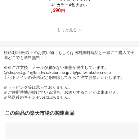
L 4L カラー 4色 大きいサ
1,690
イズ ジャージパンツ パ
円
ンツ ボトム ズボン 下 ル
ームウェア 部屋着 サイ
ドライン ライン入り ワ
もっと見る
イドサイズ 大きめ 涼し
い 春 夏 スポーツ ジム ラ
ンニング ダンス 前ファ
スナー フロントファスナ
税込3,980円以上のお買い物、もしくは送料無料商品と一緒にご購入で全
ー パジャマ 父の日
国どこでも送料無料！！！
※※ご注文後、メールが届かない事態が発生しています。
@shopest.jp / @km.fw.rakuten.ne.jp / @pc.fw.rakuten.ne.jp
上記ドメインの受信設定を解除してからご注文お願いいたします。
※ラッピング等は承っておりません。
※ご住所番地が抜けている場合、お送りすることが出来ません。
※発送後のキャンセルは出来ません。
この商品の楽天市場の関連商品