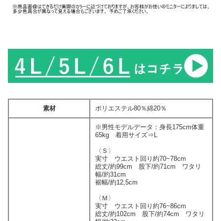
素材
ポリエステル80％綿20％
※男性モデルデータ：身長175cm体重
65kg 着用サイズ⇒L
〈Ｓ〉
実寸 ウエスト回り約70~78cm
総丈/約99cm 股下/約71cm ワタリ
幅/約31cm
裾幅/約12,5cm
〈Ｍ〉
実寸 ウエスト回り約76~86cm
総丈/約102cm 股下/約74cm ワタリ