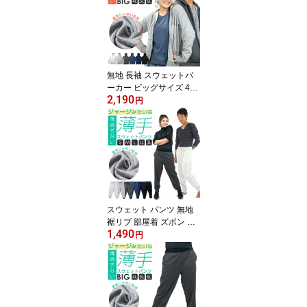
ジップ 大きめ 大きいサ
イズ スポーツ xl xxl ルー
ムウェア メンズパーカー
薄い 生地 の 薄手パーカ
ー ゆったり オーバーサ
イズ ジップアップ 父の
無地 長袖 スウェットパ
日
ーカー ビッグサイズ 4L
2,190
5L 6L 大きいサイズ ジッ
円
プパーカー パーカー ス
ウェット メンズ レディ
ース ジップ 薄手 薄手パ
ーカー 大きめ スエット
お揃い 羽織る スポーツ
ルームウェア xxxl メンズ
パーカー 秋 日焼け防止
日焼け対策 薄い 生地 の
スウェット パンツ 無地
裾リブ 部屋着 ズボン メ
1,490
ンズ レディース S M L L
円
L 3L 薄手 薄い パジャマ
ゆったり 大きい 大きい
サイズ ルームウェア 黒
ブラック 紺 ネイビー チ
ャコール グレー 男女兼