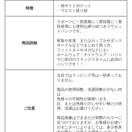
・両サイドポケット
特徴
・ウエスト絞り紐
スポーツに！部屋着に！普段着に！普
段使用にも便利な縛り紐つきスウェッ
トパンツです。
家族や友達、またはカップルやダンス
商品詳細
サークルなどでまとめて買う方。
フィットネスやヨガなどにも♪
ホームウェア・ナイトウェア・パジャ
マに休日のリラックスタイムに必須の
パンツです！！
当店ではラッピング等は一切承ってお
りません。
製品の使用回数、洗濯回数が少ない内
は
色移りの可能性が御座います。
白、または色移りのしやすい物との併
ご注意
用、洗濯はお避けください。
商品画像はできるだけ実際のカラーに
近づけておりますが、お客様がお使い
のモニターによりましては、多少色具
合が異なって見える場合もございま