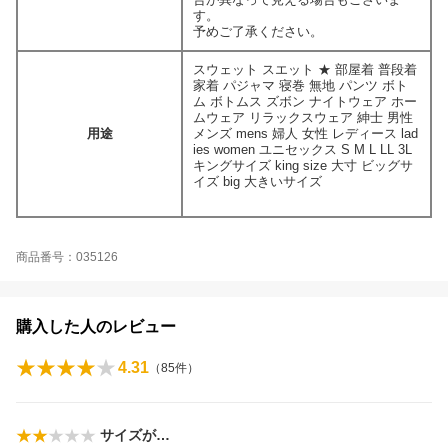
す。
予めご了承ください。
スウェット スエット ★ 部屋着 普段着
家着 パジャマ 寝巻 無地 パンツ ボト
ム ボトムス ズボン ナイトウェア ホー
ムウェア リラックスウェア 紳士 男性
用途
メンズ mens 婦人 女性 レディース lad
ies women ユニセックス S M L LL 3L
キングサイズ king size 大寸 ビッグサ
イズ big 大きいサイズ
商品番号：035126
購入した人のレビュー
4.31
（
85
件）
サイズが…