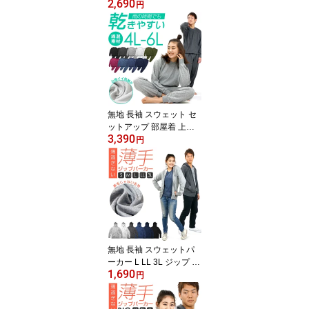
2,690
セット LL 2L 3L XL XXL
円
ルームウェア 用 メンズ
レディース 大きい 大き
いサイズ 薄手 パジャマ
黒 グレー ネイビー パン
ツ 長袖 寝巻き 薄い スエ
ット上下 外出 父の日 綿
混 コットン 中学生 シニ
ア 夏 夏用 夏用長袖
無地 長袖 スウェット セ
ットアップ 部屋着 上下
3,390
セット 4L 5L 6L ルーム
円
ウェア 男女兼用 メンズ
レディース 大きい 大き
いサイズ 薄手 黒 グレー
トップス パンツ カップ
ル ペア 綿混 スエット上
下 外出 入院 寝巻き 寝間
着 ゆったり 薄い 涼しい
ダボダボ 父の日
無地 長袖 スウェットパ
ーカー L LL 3L ジップ ジ
1,690
ップパーカー パーカー
円
スウェット メンズ レデ
ィース ジップ 薄手 フル