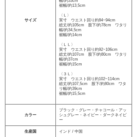
幅/約33cm
裾幅/約13,5cm
〈Ｌ〉
サイズ
実寸 ウエスト回り約84~94cm
総丈/約105cm 股下/約78cm ワタリ
幅/約34,5cm
裾幅/約14cm
〈ＬＬ〉
実寸 ウエスト回り約92~106cm
総丈/約107cm 股下/約80cm ワタリ
幅/約37cm
裾幅/約15cm
〈３Ｌ〉
実寸 ウエスト回り約102~114cm
総丈/約107,5cm 股下/約80cm ワタ
リ幅/約39cm
裾幅/約15,5cm
ブラック・グレー・チャコール・アッ
カラー
シュグレー・ネイビー・ダークネイビ
ー
生産国
インド / 中国