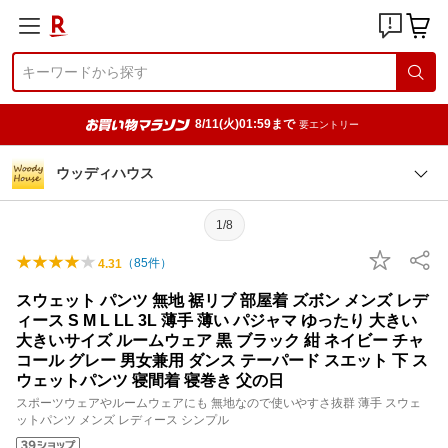
8/11(火)01:59まで
要エントリー
ウッディハウス
1/8
（
85
件）
4.31
スウェット パンツ 無地 裾リブ 部屋着 ズボン メンズ レデ
ィース S M L LL 3L 薄手 薄い パジャマ ゆったり 大きい
大きいサイズ ルームウェア 黒 ブラック 紺 ネイビー チャ
コール グレー 男女兼用 ダンス テーパード スエット 下 ス
ウェットパンツ 寝間着 寝巻き 父の日
スポーツウェアやルームウェアにも 無地なので使いやすさ抜群 薄手 スウェ
ットパンツ メンズ レディース シンプル