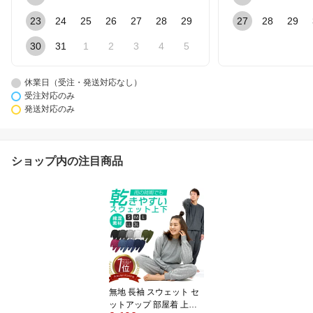
23
24
25
26
27
28
29
27
28
29
30
31
1
2
3
4
5
休業日（受注・発送対応なし）
受注対応のみ
発送対応のみ
ショップ内の注目商品
無地 長袖 スウェット セ
ットアップ 部屋着 上下