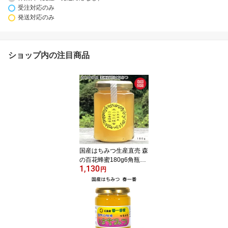
受注対応のみ
発送対応のみ
ショップ内の注目商品
国産はちみつ生産直売 森
の百花蜂蜜180g6角瓶入
1,130
り【純粋非加熱】広島県
円
産・国産蜂蜜