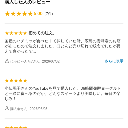
購入した人のレビュー
5.00
（
7
件）
初めての注文。
国産のハチミツが食べたくて探していた所、広島の養蜂場のお店
があったので注文しました。ほとんど売り切れで残念でしたが買
えて良かった
で
さらに表示
にゃにゃんた7
さん
2026/07/02
小伝馬子さんのYouTubeを見て購入した。36時間発酵ヨーグルト
と一緒に食べるのだが、どんなスイーツより美味しい。毎日の楽
しみ！
購入者
さん
2026/06/05