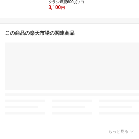
クラシ蜂蜜600g(ソヨ
3,100
ゴ）【純粋非加熱】広島
円
県産・国産蜂蜜
この商品の楽天市場の関連商品
もっと見る