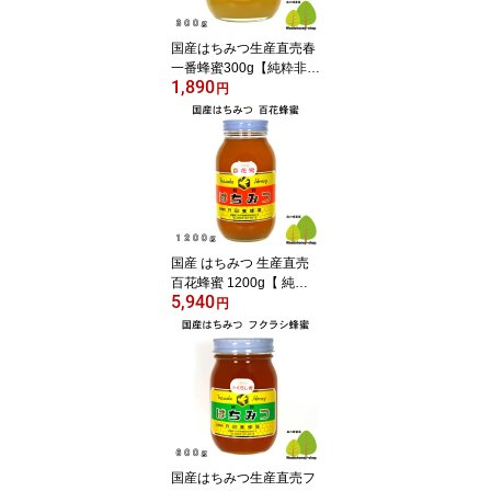
国産はちみつ生産直売春
一番蜂蜜300g【純粋非加
1,890
熱】国産蜂蜜・広島県産
円
国産 はちみつ 生産直売
百花蜂蜜 1200g【 純粋
5,940
非加熱 】広島県産・国産
円
蜂蜜
国産はちみつ生産直売フ