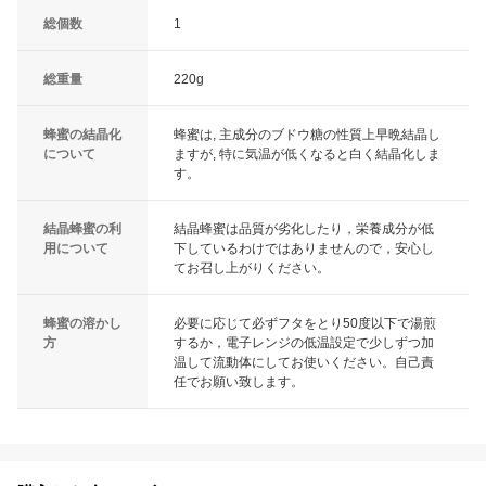
総個数
1
総重量
220g
蜂蜜の結晶化
蜂蜜は, 主成分のブドウ糖の性質上早晩結晶し
について
ますが, 特に気温が低くなると白く結晶化しま
す。
結晶蜂蜜の利
結晶蜂蜜は品質が劣化したり，栄養成分が低
用について
下しているわけではありませんので，安心し
てお召し上がりください。
蜂蜜の溶かし
必要に応じて必ずフタをとり50度以下で湯煎
方
するか，電子レンジの低温設定で少しずつ加
温して流動体にしてお使いください。自己責
任でお願い致します。