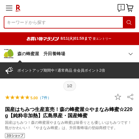
8/11(火)01:59まで
要エントリー
森の蜂蜜屋 升田養蜂場
ポイントアップ期間中 ! 通常商品 全会員ポイント2倍
1/2
（
7
件）
5.00
国産はちみつ生産直売！森の蜂蜜屋☆やまなみ蜂蜜☆220
g【純粋非加熱】広島県産・国産蜂蜜
国産はちみつ！森の蜂蜜屋やまなみ蜂蜜は味香りとも優しいはちみつです！
瓶がかわいい！ 『やまなみ蜂蜜』は、升田養蜂場の登録商標です。