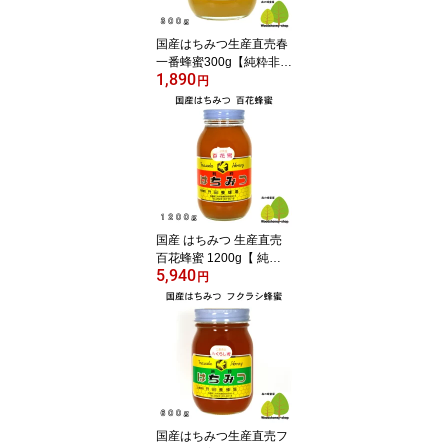
国産はちみつ生産直売春
一番蜂蜜300g【純粋非加
1,890
熱】国産蜂蜜・広島県産
円
国産 はちみつ 生産直売
百花蜂蜜 1200g【 純粋
5,940
非加熱 】広島県産・国産
円
蜂蜜
国産はちみつ生産直売フ