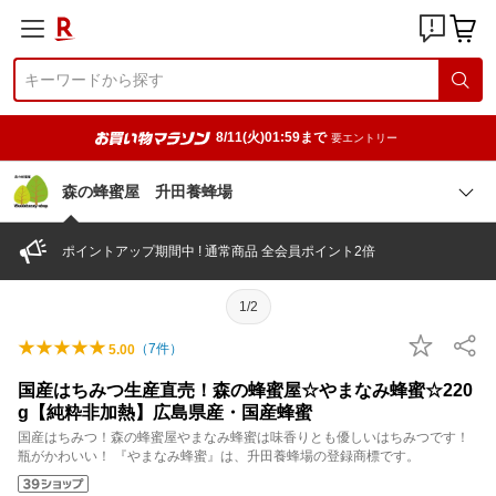
8/11(火)01:59まで
要エントリー
森の蜂蜜屋 升田養蜂場
ポイントアップ期間中 ! 通常商品 全会員ポイント2倍
1/2
（
7
件）
5.00
国産はちみつ生産直売！森の蜂蜜屋☆やまなみ蜂蜜☆220
g【純粋非加熱】広島県産・国産蜂蜜
国産はちみつ！森の蜂蜜屋やまなみ蜂蜜は味香りとも優しいはちみつです！
瓶がかわいい！ 『やまなみ蜂蜜』は、升田養蜂場の登録商標です。