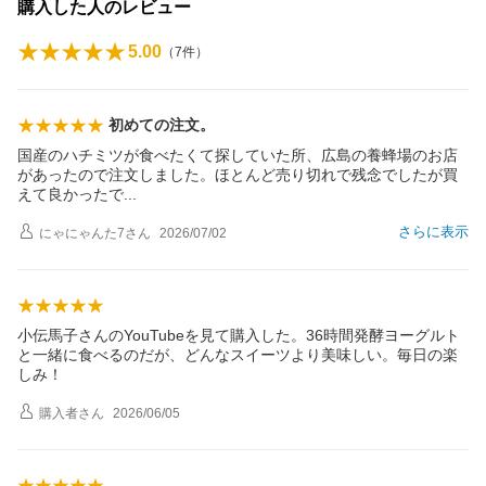
購入した人のレビュー
5.00
（
7
件）
初めての注文。
国産のハチミツが食べたくて探していた所、広島の養蜂場のお店
があったので注文しました。ほとんど売り切れで残念でしたが買
えて良かった
で
さらに表示
にゃにゃんた7
さん
2026/07/02
小伝馬子さんのYouTubeを見て購入した。36時間発酵ヨーグルト
と一緒に食べるのだが、どんなスイーツより美味しい。毎日の楽
しみ！
購入者
さん
2026/06/05