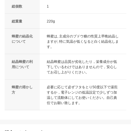
総個数
1
総重量
220g
蜂蜜の結晶化
蜂蜜は, 主成分のブドウ糖の性質上早晩結晶し
について
ますが, 特に気温が低くなると白く結晶化しま
す。
結晶蜂蜜の利
結晶蜂蜜は品質が劣化したり，栄養成分が低
用について
下しているわけではありませんので，安心し
てお召し上がりください。
蜂蜜の溶かし
必要に応じて必ずフタをとり50度以下で湯煎
方
するか，電子レンジの低温設定で少しずつ加
温して流動体にしてお使いください。自己責
任でお願い致します。