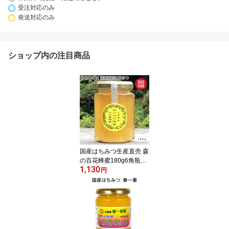
受注対応のみ
発送対応のみ
ショップ内の注目商品
国産はちみつ生産直売 森
の百花蜂蜜180g6角瓶入
1,130
り【純粋非加熱】広島県
円
産・国産蜂蜜