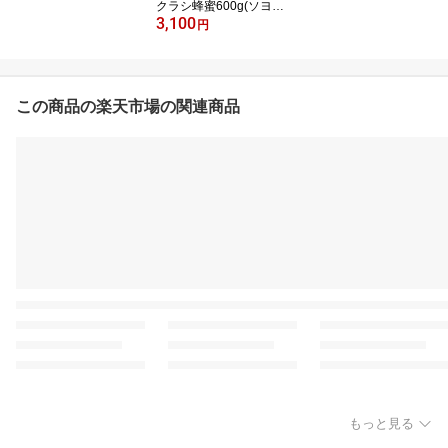
クラシ蜂蜜600g(ソヨ
3,100
ゴ）【純粋非加熱】広島
円
県産・国産蜂蜜
この商品の楽天市場の関連商品
もっと見る