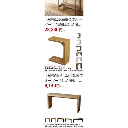
奥行39cm) フラワースタ
ンド プランタースタンド
【横幅は1cm単位でオー
ダー可 / 完成品】足場板
28,380
古材 レトロな 棚付き デ
円
～
スク幅51〜80cm×奥行4
5cm×高さ70cm組立不要
レトロ 学校机 コンパク
トデスク リビングデスク
【横幅/高さは1cm単位で
オーダー可】足場板 古
8,140
材2way サイドテーブ
円
～
ル 幅21〜30cm×高さ4
1〜50cm×奥行21cmコの
字 縦置き 横置き 差し込
み Cテーブル ナイトテー
ブル ベッド リビング 受
注生産