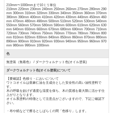
210mm〜1000mmまで10ミリ単位
210mm 220mm 230mm 240mm 250mm 260mm 270mm 280mm 290
mm 300mm 310mm 320mm 330mm 340mm 350mm 360mm 370mm
380mm 390mm 400mm 410mm 420mm 430mm 440mm 450mm 460
mm 470mm 480mm 490mm 500mm 510mm 520mm 530mm 540mm
550mm 560mm 570mm 580mm 590mm 600mm 610mm 620mm 630
mm 640mm 650mm 660mm 670mm 680mm 690mm 700mm 710mm
720mm 730mm 740mm 750mm 760mm 770mm 780mm 790mm 800
mm 810mm 820mm 830mm 840mm 850mm 860mm 870mm 880mm
890mm 900mm 910mm 920mm 930mm 940mm 950mm 960mm 970
mm 980mm 990mm 1000mm
色
無塗装（無着色） / ダークウォルナット色(オイル塗装)
ダークウォルナット色(オイル塗装)について
【要確認】色移り・においについて
ワトコオイルは亜麻仁油を主成分とした安全性の高い油性塗料で
す。
木の呼吸を妨げず適度な湿度を保ち、木の質感を最大限に活かす仕
上がりとなります。
オイル系塗料の特徴として注意点がございますので、下記ご確認下
さい。
・布や紙などで擦るとしばらくの間「色移り」します。