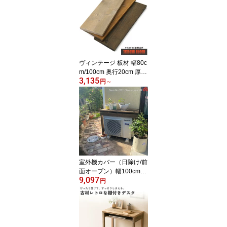
ヴィンテージ 板材 幅80c
m/100cm 奥行20cm 厚み
3,135
1.5cm 【1枚単品】 DIY
円
～
足場板 古材 オイル塗装
ダークウォルナット エボ
ニー ドリフトウッド キ
ッチン棚 棚板 おしゃれ
アンティーク
室外機カバー（日除け/前
面オープン）幅100cm国
9,097
産杉 エアコン 日よけ 排
円
気をふさがない 直射日光
対策 プランター台 花台
おしゃれ外寸:幅100cm×
高さ78.7cm×奥行40cm
(内寸:幅89.2×高さ73.3×