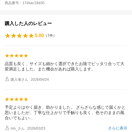
商品番号：17dsac18d30
購入した人のレビュー
5.00
（
7
件）
品質も良く、サイズも細かく選択できたお陰でピッタリ合って大
変満足しました。また機会があれば購入します。
購入者
さん
2026/04/24
予定よりはやく届き、助かりました。 ざらざらな感じで届くかと
思いましたが、丁寧な仕上がりで手触りも良く、色そのままの風
合いでもよ
い
さらに表示
rim_
さん
2026/03/23