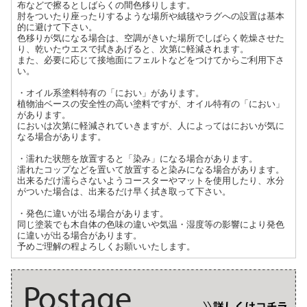
布などで擦るとしばらくの間色移りします。
肘をついたり座ったりするような場所や絨毯やラグへの設置は基本
的に避けて下さい。
色移りが気になる場合は、空調がきいた場所でしばらく乾燥させた
り、乾いたウエスで拭きあげると、次第に軽減されます。
また、必要に応じて接地面にフェルトなどをつけてからご利用下さ
い。
・オイル系塗料特有の「におい」があります。
植物油ベースの安全性の高い塗料ですが、オイル特有の「におい」
があります。
においは次第に軽減されていきますが、人によってはにおいが気に
なる場合があります。
・濡れた状態を放置すると「染み」になる場合があります。
濡れたコップなどを置いて放置すると染みになる場合があります。
出来るだけ濡らさないようコースターやマットを使用したり、水分
がついた場合は、出来るだけ早く拭き取って下さい。
・発色に違いが出る場合があります。
同じ塗装でも木自体の色味の違いや気温・湿度等の影響により発色
に違いが出る場合があります。
予めご理解の程よろしくお願いいたします。