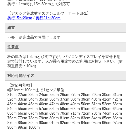
奥行：1cm毎に15〜30cmまで対応可
【アカシア集成材デスクシェルフ カートURL】
奥行15〜20cm
/
奥行21〜30cm
組立
不要 ※完成品でお届けします
注意点
板の厚みは1.8cmと頑丈ですが、パソコンディスプレイを乗せる想
定で設計しています。人が乗る用途でのご利用はお控え下さい。(耐
荷重目安：10kg）
対応可能サイズ
【対応可能幅】
幅21cm〜100cmまで1センチ単位
21cm 22cm 23cm 24cm 25cm 26cm 27cm 28cm 29cm 30cm 31cm
32cm 33cm 34cm 35cm 36cm 37cm 38cm 39cm 40cm 41cm 42cm
43cm 44cm 45cm 46cm 47cm 48cm 49cm 50cm 51cm 52cm 53cm
54cm 55cm 56cm 57cm 58cm 59cm 60cm 61cm 62cm 63cm 64cm
65cm 66cm 67cm 68cm 69cm 70cm 71cm 72cm 73cm 74cm 75cm
76cm 77cm 78cm 79cm 80cm 81cm 82cm 83cm 84cm 85cm 86cm
87cm 88cm 89cm 90cm 91cm 92cm 93cm 94cm 95cm 96cm 97cm
98cm 99cm 100cm