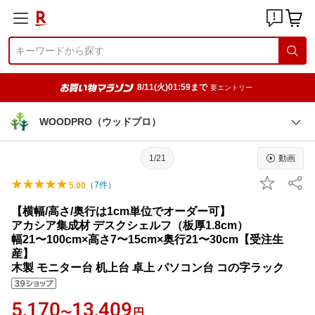
8/11(火)01:59まで
要エントリー
WOODPRO（ウッドプロ）
1/21
動画
（
7
件）
5.00
【横幅/高さ/奥行は1cm単位でオーダー可】
アカシア集成材 デスクシェルフ（板厚1.8cm）
幅21〜100cm×高さ7〜15cm×奥行21〜30cm【受注生
産】
木製 モニター台 机上台 卓上 パソコン台 コの字ラック
5,170
13,409
〜
円