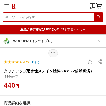
8/11(火)01:59まで
要エントリー
WOODPRO（ウッドプロ）
1/2
（
15
件）
4.73
タッチアップ用水性ステイン塗料50cc（2倍希釈済）
440
円
商品詳細を選択