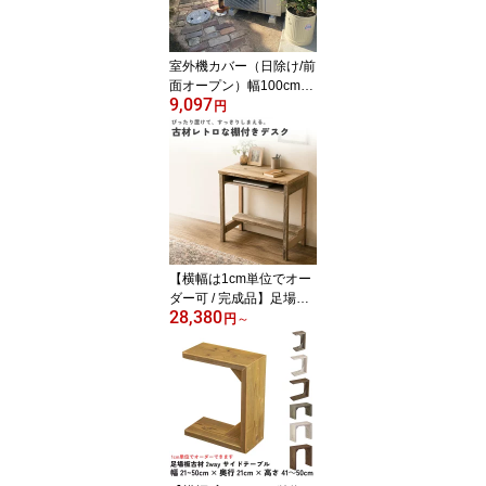
室外機カバー（日除け/前
面オープン）幅100cm国
9,097
産杉 エアコン 日よけ 排
円
気をふさがない 直射日光
対策 プランター台 花台
おしゃれ外寸:幅100cm×
高さ78.7cm×奥行40cm
(内寸:幅89.2×高さ73.3×
奥行39cm) フラワースタ
ンド プランタースタンド
【横幅は1cm単位でオー
ダー可 / 完成品】足場板
28,380
古材 レトロな 棚付き デ
円
～
スク幅51〜80cm×奥行4
5cm×高さ70cm組立不要
レトロ 学校机 コンパク
トデスク リビングデスク