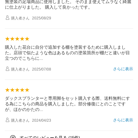
無塗装の足場商品に使用しました。 そのまま使えてムラなく綺麗
に仕上がりました。 購入して良かったです。
購入者
さん
2025/08/29
購入した花台に自分で追加する棚を塗装するために購入しまし
た。店頭で似たような色はあるものの塗装箇所が棚だと違いが目
立つのでこちら
に
さらに表示
購入者
さん
2025/07/08
ダックスプランターと専用脚をセット購入する際、送料無料にす
る為にこちらの商品を購入しました。部分修復にとのことです
が、ほかのかた
の
さらに表示
購入者
さん
2024/04/23
すべてのレビューを見る (
件)
15