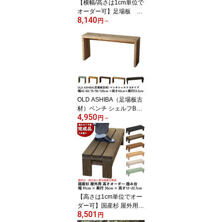
【横幅/高さは1cm単位で
オーダー可】足場板 古
8,140
材2way サイドテーブ
円
～
ル 幅21〜30cm×高さ4
1〜50cm×奥行21cmコの
字 縦置き 横置き 差し込
み Cテーブル ナイトテー
ブル ベッド リビング 受
注生産
OLD ASHIBA（足場板古
材）ベンチ シェルフBタ
4,950
イプ（両端の飛び出しな
円
～
し）45cm/60cm/75cm/9
0cm/120cm×高さ42cm×
奥行23.5cmベンチ コの
字 ラック テーブル サイ
ドテーブル おしゃれ デ
ィスプレイ 飾り棚 椅子
棚 木製
【高さは1cm単位でオー
ダー可】国産杉 屋外用
8,501
高さオーダー 踏み台幅9
円