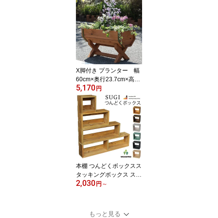
1cm×奥行30cm×高さ1
2〜22.7cm(花台棚板セッ
ト1段 耐荷重強化/踏み台
仕様）完成品 段差解消
木製踏み台 勝手口 掃き
出し窓 玄関 縁台 日本製
X脚付き プランター 幅
60cm×奥行23.7cm×高さ
5,170
32.3cm 国産杉 木製プ
円
ランター おしゃれ プラ
ンターボックス 園芸 野
菜 プランターカバー 鉢
ガーデニング 長方形 国
内生産
本棚 つんどくボックスス
タッキングボックス スタ
2,030
ッキングラック スタッキ
円
～
ングシェルフ 収納 木製
収納棚 リビング収納 壁
面収納 おしゃれ ウッド
もっと見る