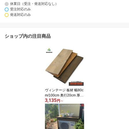
休業日（受注・発送対応なし）
受注対応のみ
発送対応のみ
ショップ内の注目商品
ヴィンテージ 板材 幅80c
m/100cm 奥行20cm 厚み
3,135
1.5cm 【1枚単品】 DIY
円
～
足場板 古材 オイル塗装
ダークウォルナット エボ
ニー ドリフトウッド キ
ッチン棚 棚板 おしゃれ
アンティーク