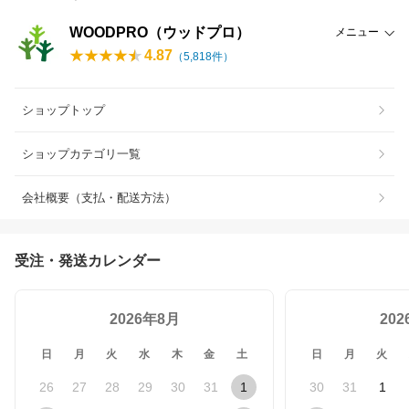
WOODPRO（ウッドプロ）
メニュー
4.87
（
5,818
件）
ショップトップ
ショップカテゴリ一覧
会社概要（支払・配送方法）
受注・発送カレンダー
2026年8月
20
日
月
火
水
木
金
土
日
月
火
26
27
28
29
30
31
1
30
31
1