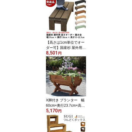
し）45cm/60cm/75cm/9
0cm/120cm×高さ42cm×
奥行23.5cmベンチ コの
字 ラック テーブル サイ
ドテーブル おしゃれ デ
ィスプレイ 飾り棚 椅子
棚 木製
【高さは1cm単位でオー
ダー可】国産杉 屋外用
8,501
高さオーダー 踏み台幅9
円
1cm×奥行30cm×高さ1
2〜22.7cm(花台棚板セッ
ト1段 耐荷重強化/踏み台
仕様）完成品 段差解消
木製踏み台 勝手口 掃き
出し窓 玄関 縁台 日本製
X脚付き プランター 幅
60cm×奥行23.7cm×高さ
5,170
32.3cm 国産杉 木製プ
円
ランター おしゃれ プラ
ンターボックス 園芸 野
菜 プランターカバー 鉢
ガーデニング 長方形 国