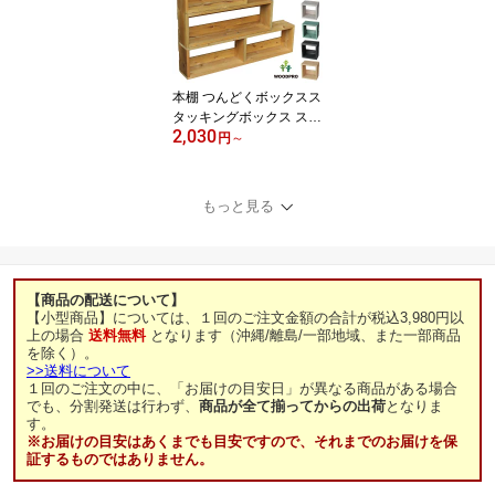
内生産
本棚 つんどくボックスス
タッキングボックス スタ
2,030
ッキングラック スタッキ
円
～
ングシェルフ 収納 木製
収納棚 リビング収納 壁
面収納 おしゃれ ウッド
もっと見る
ラック ウッドラック 国
産 国内生産
【商品の配送について】
【小型商品】については、１回のご注文金額の合計が税込3,980円以
上の場合
送料無料
となります（沖縄/離島/一部地域、また一部商品
を除く）。
>>送料について
１回のご注文の中に、「お届けの目安日」が異なる商品がある場合
でも、分割発送は行わず、
商品が全て揃ってからの出荷
となりま
す。
※お届けの目安はあくまでも目安ですので、それまでのお届けを保
証するものではありません。