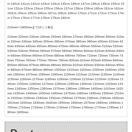
m 140cm 141cm 142cm 143cm 144cm 145cm 146cm 147cm 148cm 149cm 150cm 15
1cm 152cm 153cm 154cm 155cm 156cm 157cm 158cm 159cm 160cm 161cm 162cm
163cm 164cm 165cm 166cm 167cm 168cm 169cm 170cm 171cm 172cm 173cm 174c
m 175cm 176cm 177cm 178cm 179cm 180cm
210mm〜1800mmまで10ミリ単位
210mm 220mm 230mm 240mm 250mm 260mm 270mm 280mm 290mm 300mm 310m
m 320mm 330mm 340mm 350mm 360mm 370mm 380mm 390mm 400mm 410mm 42
0mm 430mm 440mm 450mm 460mm 470mm 480mm 490mm 500mm 510mm 520mm
530mm 540mm 550mm 560mm 570mm 580mm 590mm 600mm 610mm 620mm 630m
m 640mm 650mm 660mm 670mm 680mm 690mm 700mm 710mm 720mm 730mm 74
0mm 750mm 760mm 770mm 780mm 790mm 800mm 810mm 820mm 830mm 840mm
850mm 860mm 870mm 880mm 890mm 900mm 910mm 920mm 930mm 940mm 950m
m 960mm 970mm 980mm 990mm 1000mm 1010mm 1020mm 1030mm 1040mm 1050
mm 1060mm 1070mm 1080mm 1090mm 1100mm 1110mm 1120mm 1130mm 1140mm
1150mm 1160mm 1170mm 1180mm 1190mm 1200mm 1210mm 1220mm 1230mm 12
40mm 1250mm 1260mm 1270mm 1280mm 1290mm 1300mm 1310mm 1320mm 133
0mm 1340mm 1350mm 1360mm 1370mm 1380mm 1390mm 1400mm 1410mm 1420
mm 1430mm 1440mm 1450mm 1460mm 1470mm 1480mm 1490mm 1500mm 1510m
m 1520mm 1530mm 1540mm 1550mm 1560mm 1570mm 1580mm 1590mm 1600mm
1610mm 1620mm 1630mm 1640mm 1650mm 1660mm 1670mm 1680mm 1690mm 1
700mm 1710mm 1720mm 1730mm 1740mm 1750mm 1760mm 1770mm 1780mm 17
90mm 1800mm