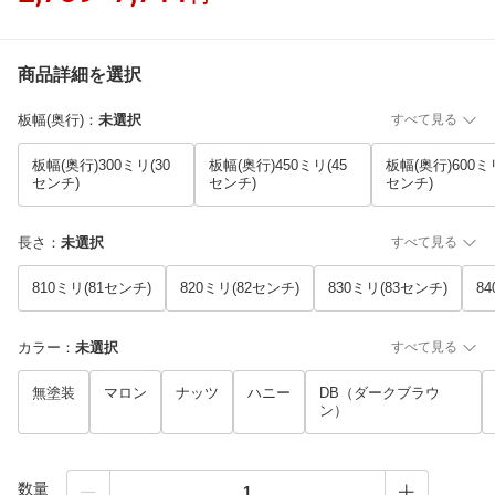
商品詳細を選択
板幅(奥行)
：
未選択
すべて見る
板幅(奥行)300ミリ(30
板幅(奥行)450ミリ(45
板幅(奥行)600ミリ
センチ)
センチ)
センチ)
長さ
：
未選択
すべて見る
810ミリ(81センチ)
820ミリ(82センチ)
830ミリ(83センチ)
8
カラー
：
未選択
すべて見る
無塗装
マロン
ナッツ
ハニー
DB（ダークブラウ
ン）
数量