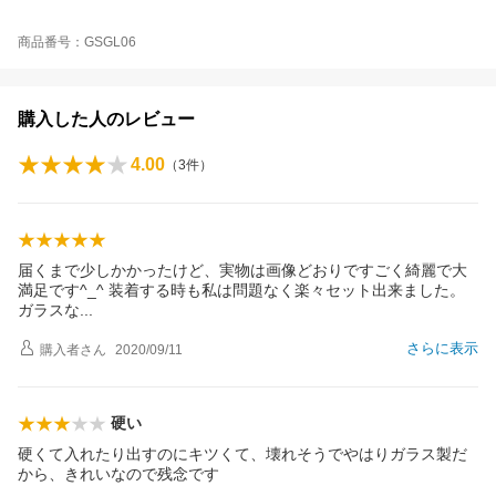
商品番号：GSGL06
購入した人のレビュー
4.00
（
3
件）
届くまで少しかかったけど、実物は画像どおりですごく綺麗で大
満足です^_^ 装着する時も私は問題なく楽々セット出来ました。
ガラス
な
さらに表示
購入者
さん
2020/09/11
硬い
硬くて入れたり出すのにキツくて、壊れそうでやはりガラス製だ
から、きれいなので残念です