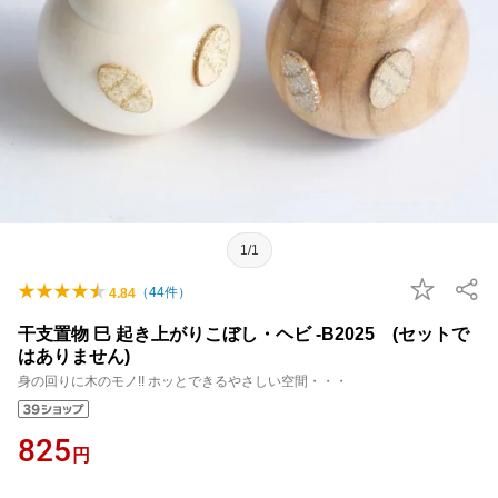
1/1
（
44
件）
4.84
干支置物 巳 起き上がりこぼし・ヘビ -B2025 (セットで
はありません)
身の回りに木のモノ!! ホッとできるやさしい空間・・・
825
円