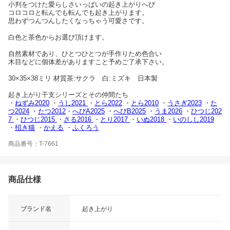
小判をつけた愛らしさいっぱいの起き上がりへび
コロコロと転んでも転んでも起き上がります。
思わずつんつんしたくなっちゃう可愛さです。
白色と茶色からお選び頂けます。
自然素材であり、ひとつひとつが手作りため色合い
木目などに個体差がありますこと予めご了承下さい。
30×35×38ミリ 材質茶:サクラ 白:ミズキ 日本製
起き上がり干支シリーズとその仲間たち
・
ねずみ2020
・
うし2021
・
とら2022
・
とら2010
・
うさぎ2023
・
た
つ2024
・
たつ2012
・
へびA2025
・
へびB2025
・
うま2026
・
ひつじ202
7
・
ひつじ2015
・
さる2016
・
とり2017
・
いぬ2018
・
いのしし2019
・
招き猫
・
かえる
・
ふくろう
商品番号：T-7661
商品仕様
ブランド名
起き上がり