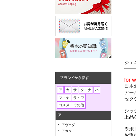
ジェニ
for 
日本
アー
セク
シッ
上品
※ボ
お選