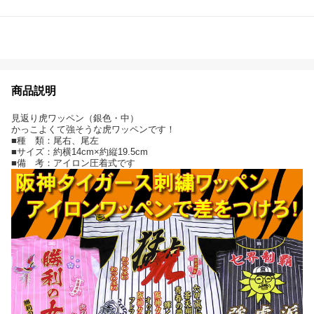
商品説明
見返り虎ワッペン（銀色・中）
かっこよくて強そうな虎ワッペンです！
■種 類：尾右、尾左
■サイズ：約横14cm×約縦19.5cm
■備 考：アイロン圧着式です