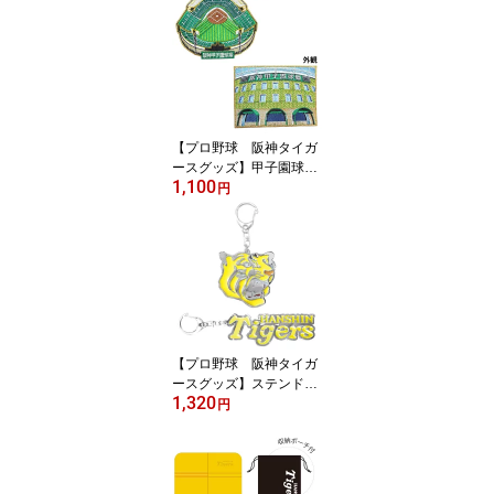
【プロ野球 阪神タイガ
ースグッズ】甲子園球場
1,100
ワッペン（小）
円
【プロ野球 阪神タイガ
ースグッズ】ステンドグ
1,320
ラス風キーホルダー
円