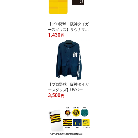
【プロ野球 阪神タイガ
ースグッズ】サウナマッ
1,430
ト（巾着付）
円
【プロ野球 阪神タイガ
ースグッズ】UVパーカ
3,500
ー
円