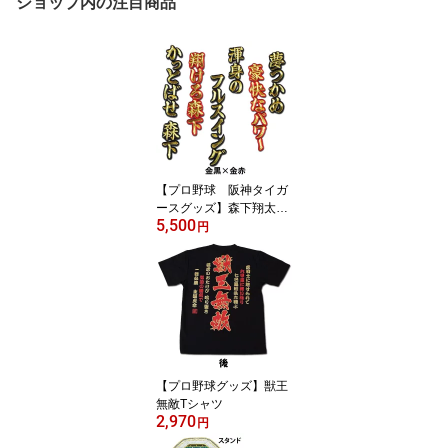
ショップ内の注目商品
【プロ野球 阪神タイガ
ースグッズ】森下翔太ヒ
5,500
ッティングマーチ（応援
円
歌）ワッペン
【プロ野球グッズ】獣王
無敵Tシャツ
2,970
円