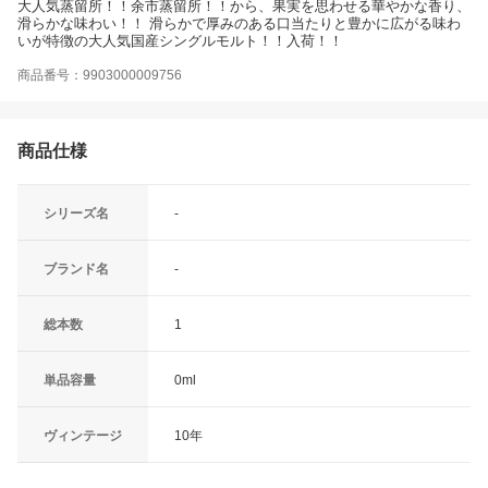
大人気蒸留所！！余市蒸留所！！から、果実を思わせる華やかな香り、
滑らかな味わい！！ 滑らかで厚みのある口当たりと豊かに広がる味わ
いが特徴の大人気国産シングルモルト！！入荷！！
商品番号：9903000009756
商品仕様
シリーズ名
-
ブランド名
-
総本数
1
単品容量
0ml
ヴィンテージ
10年