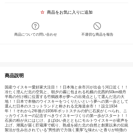
商品をお気に入りに追加
商品についての問い合わせ
不適切な商品を報告
商品説明
国産ウイスキー愛好家大注目！！日本海と余市川が出会う河口近く！！
冷たく澄んだ北の空気と、朝夕の霧に包まれる札幌の北西約50km積丹
半島の付け根に位置する竹鶴政孝が夢への出発点として選んだ北の大
地！！日本で本物のウイスキーをつくりたいという夢への第一歩として
選んだ日本のスコットランドと称される北海道余市！！設立1934
年！！それから2年後の1936年ポットスチルの炉に石炭がくべられ、ニ
ッカウイスキーの記念すべきウイスキーづくりの第一歩がスタート！！
石炭の粉が火にはじけ、まばゆい炎とともにモルトウイスキーが産声を
上げ、潮風が届く貯蔵庫で眠り、熟成を経た北の自然と創業以来の伝統
製法が生み出されている“男性的で力強く重厚”な味わいと香りが特徴の