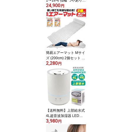
1〜18号 指輪 つやありつ
24,900
や消し 18金 細身リング
円
重ねづけにも アルファベ
ット他 ハート 数字 プレ
ゼント k18ゴールド 記念
日 誕生日 ピンキーリン
グ 名入れ ギフト ボック
ス付 オリジナル k18リン
グ 極細 シンプル ゆびわ
彫刻 送料無料 ギフト
簡易エアーマット Mサイ
ズ (200cm) 2個セット 簡
2,280
易ベッド 簡易ベット 災
円
害時 枕 防災袋に最適 コ
ンパクト 収納 軽い キャ
ンプ アウトドア 車中泊
テント泊 避難所 おすす
め キャンピングマット
エアマットレス エアーマ
ットレス エアベッド エ
アベット 【H】 送料無料
【送料無料】上部給水式
4L超音波加湿器 LEDラ
3,980
イト搭載 タイマー付き
円
加湿機 おしゃれ 乾燥対
策 アロマディフューザー