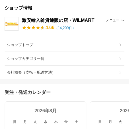
ショップ情報
激安輸入雑貨通販の店・WILMART
メニュー
4.66
（
14,209
件）
ショップトップ
ショップカテゴリ一覧
会社概要（支払・配送方法）
受注・発送カレンダー
2026年8月
20
日
月
火
水
木
金
土
日
月
火