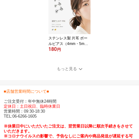
アロマ オイル アロマウ
ォーター 対応 芳香剤 フ
レグランス 照明 オフィ
ス 送料込み 超音波振動
方式 白 ホワイト ハイパ
ワー ミスト機能 シンプ
ステンレス製 片耳 ボー
ル 【H】
ルピアス（4mm・5m
180
m・6mm）アレルギーフ
円
リー ファーストピアスに
も最適 ピアスホール安定
サージカルステンレス シ
もっと見る
ルバー色 ゴールド 片耳
用 半ペア ボディピアス
メンズ レディース ユニ
セックス シンプル 銀色
■店舗営業時間について■
金色 キャッチ式 金属ア
レルギー対応
ご注文受付：年中無休24時間
定休日：土日祝日、臨時休業日
営業時間：09:30-18:30
TEL:06-6266-1605
※休業日中にいただいたご注文は、翌営業日以降に順次手続きをさせて
いただきます。
※コロナウイルスの影響で、予告なしにご案内や商品発送が遅延する可