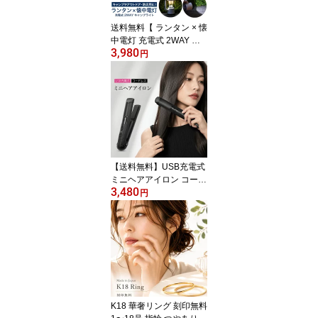
辛子めんたいこ からし
送料込み たらこ スケト
送料無料【 ランタン × 懐
ウダラ
中電灯 充電式 2WAY キ
3,980
ャンプライト 】キャンプ
円
や防災用に最適 電球色
白色 切り替え可能 点灯
点滅 電源不要 スマホや
タブレットの充電可能 モ
バイルバッテリー USB T
ype-Cケーブル アウトド
ア テントライト ランプ
照明器具 ソロキャンプ
【送料無料】USB充電式
【H】
ミニヘアアイロン コード
3,480
レス 最高温度205度 コン
円
パクト 持ち運びに便利
携帯用 ストレートアイロ
ン こて コテ 自動電源オ
フ機能 時短 簡単 モバイ
ルバッテリーで充電可能
ポーチ付き うねり 最短1
分で使用可能 カールアイ
ロン HI002 プラタ 梅雨
K18 華奢リング 刻印無料
前髪