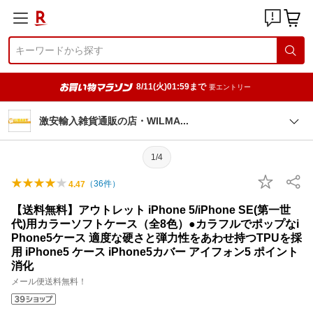
8/11(火)01:59まで
要エントリー
激安輸入雑貨通販の店・WILM
A
1/4
（
36
件）
4.47
【送料無料】アウトレット iPhone 5/iPhone SE(第一世
代)用カラーソフトケース（全8色）●カラフルでポップなi
Phone5ケース 適度な硬さと弾力性をあわせ持つTPUを採
用 iPhone5 ケース iPhone5カバー アイフォン5 ポイント
消化
メール便送料無料！