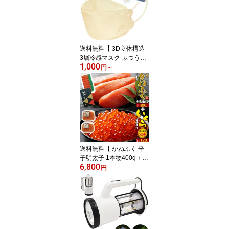
送料無料【 3D立体構造
3層冷感マスク ふつうサ
1,000
イズ 個包装 】30枚入り
円
～
150枚 1500枚 カートン
販売 5箱 50箱 不織布 個
別包装 立体三層構造 普
通サイズ 大人用 大容量
使い捨てマスク カラーマ
スク ひんやり 接触冷感
夏 ベージュ ウイルス 感
染 花粉症対策 送料込み
送料無料【 かねふく 辛
業務用
子明太子 1本物400g＋三
6,800
陸産 最高級3特グレード
円
いくら醤油漬け120g セ
ット 】最高の粒立ち 熟
成 真子 贅沢 国内産 国産
イクラ 秋鮭 大粒 ギフト
お取り寄せ 贈答用 プレ
ゼント 本場福岡老舗の味