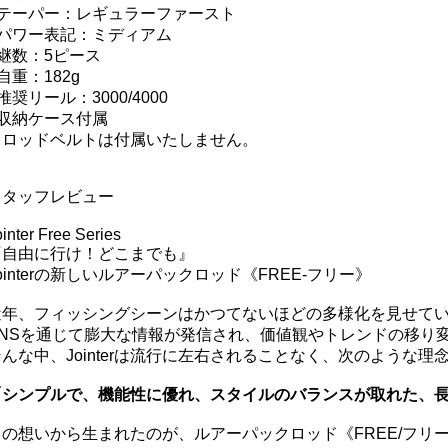
■テーパー：レギュラーファースト
■パワー表記：ミディアム
■継数：5ピース
自重：182g
推奨リール：3000/4000
■収納ケース付属
※ロッドベルトは付属いたしません。
スタッフレビュー
ointer Free Series
『自由に行け！どこまでも』
ointerの新しいルアーパックロッド《FREE-フリー》
近年、フィッシングシーンはかつてないほどの多様化を見せて
SNSを通じて膨大な情報が発信され、価値観やトレンドの移り
そんな中、Jointerは流行に左右されることなく、次のような
「シンプルで、機能性に優れ、スタイルのバランスが取れた、
この想いから生まれたのが、ルアーパックロッド《FREE/フリ