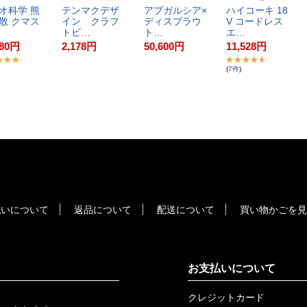
オ​科​学​ ​熊​
テ​ン​マ​ク​デ​ザ​
ア​ブ​ガ​ル​シ​ア​×​
ハ​イ​コ​ー​キ​ ​1​8​
散​ ​ク​マ​ス​
イ​ン​ ​ク​ラ​フ​
デ​ィ​ス​プ​ラ​ウ​
V​ ​コ​ー​ド​レ​ス​
ト​ビ​…
ト​…
エ​…
80
円
2,178
円
50,600
円
11,528
円
(
7
件
)
払いについて
返品について
配送について
買い物かごを見
お支払いについて
クレジットカード