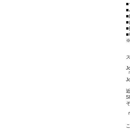
■
■
J
J