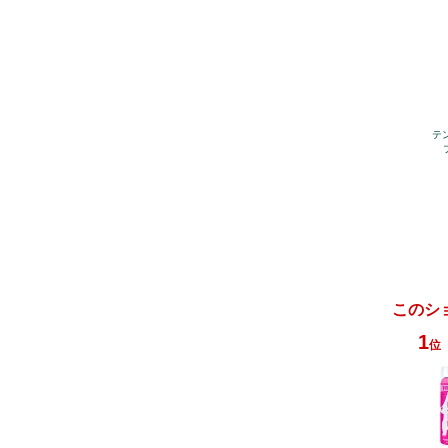
テ
このシ
1
位