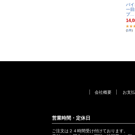
バ​イ​
一​目​
プ​…
14,0
(
1
件
)
会社概要
お支
営業時間・定休日
ご注文は２４時間受け付けております。