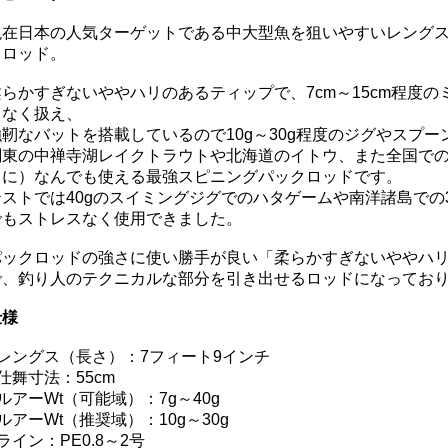
現在日本の人気ターゲットである中大型魚を狙いやすいレング
クロッド。
柔らかすぎないややハリのあるティップで、7cm～15cm程度の
スなく扱え、
強靭なバットを搭載しているので10g～30g程度のジグやスプ
関東の中禅寺湖レイクトラウトや北海道のイトウ、また全国で
もに）なんでも使える最強スピニングパックロッドです。
テストでは40gのスイミングジグでのハタゲームや南洋諸島での3
でもストレスなく使用できました。
パックロッドの強さに使い勝手が良い「柔らかすぎないややハ
で、釣り人のテクニカルな部分を引き出せるロッドになってお
仕様
■レングス（長さ）：7フィート9インチ
仕舞寸法：55cm
ルアーWt（可能域）：7g～40g
ルアーWt（推奨域）：10g～30g
ライン：PE0.8～2号