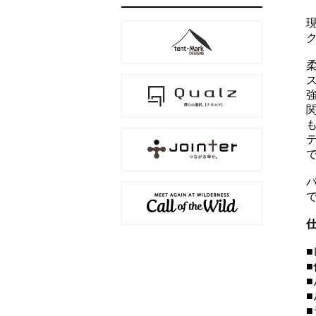
■
■
■
■