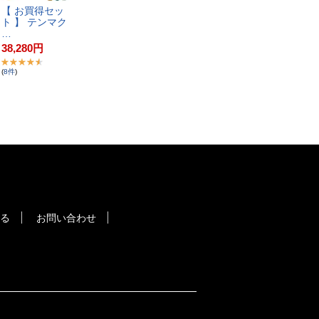
【​ ​お​買​得​セ​ッ​
ト​ ​】​ ​テ​ン​マ​ク​
…
38,280
円
(
8
件
)
る
お問い合わせ