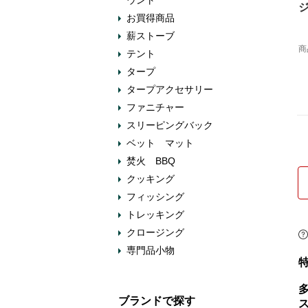
ウント
ジ
お買得商品
薪ストーブ
商
テント
タープ
タープアクセサリー
ファニチャー
スリーピングバック
ベット マット
焚火 BBQ
クッキング
フィッシング
トレッキング
クロージング
専門品小物
ブランドで探す