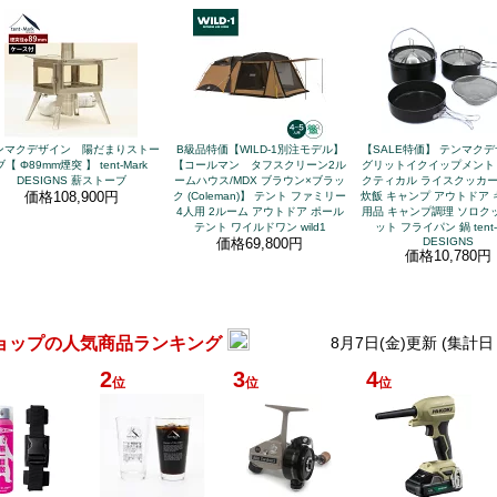
ンマクデザイン 陽だまりストー
B級品特価【WILD-1別注モデル】
【SALE特価】 テンマクデ
ブ【 Φ89mm煙突 】 tent-Mark
【コールマン タフスクリーン2ル
グリットイクイップメント 
DESIGNS 薪ストーブ
ームハウス/MDX ブラウン×ブラッ
クティカル ライスクッカー
価格
108,900円
ク (Coleman)】 テント ファミリー
炊飯 キャンプ アウトドア
4人用 2ルーム アウトドア ポール
用品 キャンプ調理 ソロク
テント ワイルドワン wild1
ット フライパン 鍋 tent-
価格
69,800円
DESIGNS
価格
10,780円
ョップの人気商品ランキング
8月7日(金)更新 (集計日
2
3
4
位
位
位