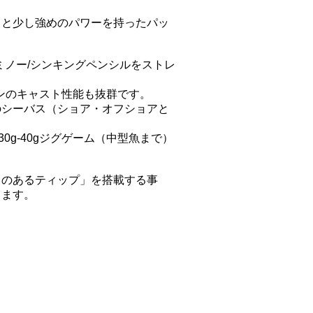
スと少し強めのパワーを持ったパッ
ミノー/シンキングペンシルをストレ
ーンのキャスト性能も抜群です。
のシーバス（ショア・オフショアと
0g-40gジグゲーム（中型魚まで）
リのあるティップ」を搭載する事
ります。