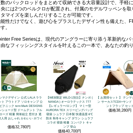
複数のパックロッドをまとめて収納できる大容量設計で、手軽
中央には2つのベルクロが配置され、付属のモデルワッペンを取
スタマイズを楽しんだりすることが可能です。
機能性だけでなく、遊び心をプラスしたデザイン性も備えた、F
です。
ointer Free Seriesは、現代のアングラーに寄り添う革新的
自由なフィッシングスタイルを叶えるこの一本で、あなたの釣
ンマクデザイン 公式 LALA ララ
【WEB限定 WILD-1別注】ナンガ (
【 お買得セット 】 テン
ント アウトドア ソロキャンプ 公
NANGA ) オーロラテックス 777
ン サーカスTCDX+サンド 
ピクニック tent-Mark DESIGNS
【レギュラー/ロング】 マミー型
ントフラップ セッ
価格
38,280円
ンシェード型 ドームテント フル
AURORA TEX スリーピングバッグ
ローズ 軽量 簡単組立 窓付き 遮
寝袋 シュラフ 日本製 快適温度‐9℃
 2人用 おしゃれ かわいい ホワイ
防水 秋冬キャンプ ダウン シュラフ
ト
コラボ 寝袋 軽量 コンパクト キャ
価格
32,780円
ンプ 登山
価格
40,700円