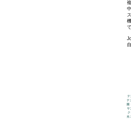
J
テ
テ
園 
サ
ク
光