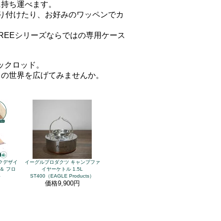
に持ち運べます。
り付けたり、お好みのワッペンでカ
REEシリーズならではの専用ケース
なパックロッド。
りの世界を広げてみませんか。
マクデザイ
イーグルプロダクツ キャンプファ
＆ フロ
イヤーケトル 1.5L
ト
ST400（EAGLE Products）
価格
9,900円