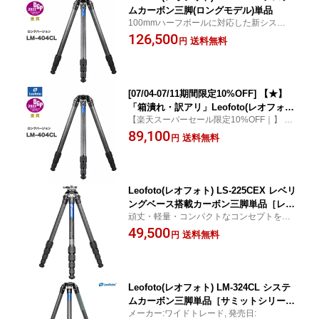
ムカーボン三脚(ロングモデル)単品
100mmハーフボールに対応した新システム
三脚「LMサミット（LM SUMMIT）」シリ
126,500
送料無料
円
ーズ。高品質なボディとカーボンパイプ採
用 / ハーフボウル ビデオ雲台
[07/04-07/11期間限定10%OFF] 【★】
「箱潰れ・訳アリ」Leofoto(レオフォ
【楽天スーパーセール限定10%OFF｜】 Le
ト) LM-404CL システムカーボン三脚(ロ
ofoto LM-404CL システムカーボン三脚(ロ
89,100
ングモデル)単品
送料無料
円
ングモデル)単品
Leofoto(レオフォト) LS-225CEX レベリ
ングベース搭載カーボン三脚単品［レン
頑丈・軽量・コンパクトなコンセプトをそ
ジャー(EX)シリーズ｜最大脚径22mm｜
のままに、ハーフボール形状のチルト(ティ
49,500
5段｜3/8インチ対応］◎
送料無料
円
ルト)機構を取り入れ動画撮影に特化。[ カ
メラ 固定 一眼レフ ミラーレス 登山 撮影 ]
Leofoto(レオフォト) LM-324CL システ
ムカーボン三脚単品［サミットシリーズ
メーカー:ワイドトレード, 発売日:
｜最大脚径32mm｜4段｜3/8インチ対応