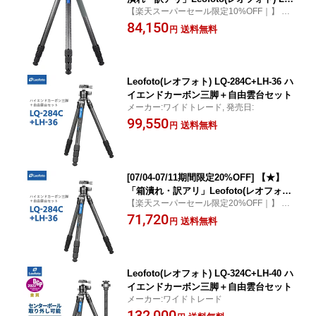
【楽天スーパーセール限定10%OFF｜】 Le
-364CL システムカーボン三脚単品［サ
ofoto LM-364CL システムカーボン三脚単品
84,150
ミットシリーズ｜最大脚径36mm｜4段
送料無料
円
｜3/8インチ対応｜75mmハーフボール
対応］◎
Leofoto(レオフォト) LQ-284C+LH-36 ハ
イエンドカーボン三脚＋自由雲台セット
メーカー:ワイドトレード, 発売日:
99,550
送料無料
円
[07/04-07/11期間限定20%OFF] 【★】
「箱潰れ・訳アリ」Leofoto(レオフォ
【楽天スーパーセール限定20%OFF｜】 Le
ト) LQ-284C+LH-36 ハイエンドカーボ
ofoto LQ-284C+LH-36 ハイエンドカーボン
71,720
ン三脚＋自由雲台セット
送料無料
円
三脚＋自由雲台セット
Leofoto(レオフォト) LQ-324C+LH-40 ハ
イエンドカーボン三脚＋自由雲台セット
メーカー:ワイドトレード
132,000