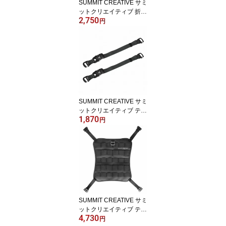
SUMMIT CREATIVE サミ
ットクリエイティブ 折り
2,750
畳みウォーターボトルケ
円
ース ブラック/オレンジ
SUMMIT CREATIVE サミ
ットクリエイティブ テン
1,870
ジン ボトムストラップ 4
円
色 カメラリュック
SUMMIT CREATIVE サミ
ットクリエイティブ テン
4,730
ジン アクセサリー用モー
円