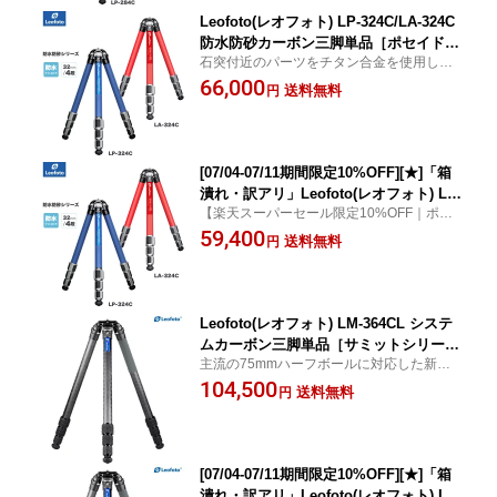
Leofoto(レオフォト) LP-324C/LA-324C
防水防砂カーボン三脚単品［ポセイドン
石突付近のパーツをチタン合金を使用した
(青)/アテナ(赤)シリーズ｜最大脚径32m
海水による腐食に強いモデル
66,000
m｜4段｜3/8,1/4インチ対応］▲
送料無料
円
[07/04-07/11期間限定10%OFF][★]「箱
潰れ・訳アリ」Leofoto(レオフォト) LP-
【楽天スーパーセール限定10%OFF｜ポイ
324C/LA-324C 防水防砂カーボン三脚単
ント変倍】 Leofoto LP-324C/LA-324C 防水
59,400
品
送料無料
円
防砂カーボン三脚単品
Leofoto(レオフォト) LM-364CL システ
ムカーボン三脚単品［サミットシリーズ
主流の75mmハーフボールに対応した新シ
｜最大脚径36mm｜4段｜3/8インチ対応
ステム三脚「LMサミット（LM SUMMI
104,500
｜75mmハーフボール対応］◎
送料無料
円
T）」シリーズ。高品質なボディとカーボン
パイプ採用。 / ハーフボウル ビデオ雲台
[07/04-07/11期間限定10%OFF][★]「箱
潰れ・訳アリ」Leofoto(レオフォト) LM