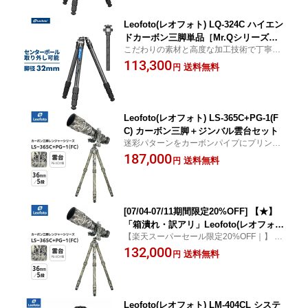
Leofoto(レオフォト) LQ-324C ハイエン
ドカーボン三脚単品［Mr.Qシリーズ｜
こだわりの素材と高度な加工技術で丁寧に
最大脚径32mm｜4段｜3/8,1/4インチ対
製作したフラッグシップモデル。センター
113,300
応］
送料無料
円
ポール着脱可能
Leofoto(レオフォト) LS-365C+PG-1(F
C) カーボン三脚＋ジンバル雲台セット
迷彩パターンをカーボンパイプにプリント
したモデル。表面は透明フィルムで頑丈に
187,000
送料無料
円
保護
[07/04-07/11期間限定20%OFF] 【★】
「箱潰れ・訳アリ」Leofoto(レオフォ
【楽天スーパーセール限定20%OFF｜】 Le
ト) LS-365C+PG-1(FC) カーボン三脚＋
ofoto LS-365C+PG-1(FC) カーボン三脚＋
132,000
ジンバル雲台セット
送料無料
円
ジンバル雲台セット
Leofoto(レオフォト) LM-404CL システ