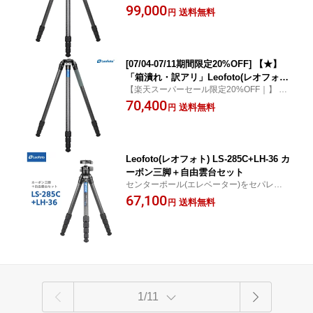
99,000
｜75mmハーフボール対応］◎
送料無料
円
[07/04-07/11期間限定20%OFF] 【★】
「箱潰れ・訳アリ」Leofoto(レオフォ
【楽天スーパーセール限定20%OFF｜】 Le
ト) LM-324CL システムカーボン三脚単
ofoto LM-324CL
70,400
品［サミットシリーズ｜最大脚径32mm
送料無料
円
｜4段｜3/8インチ対応｜75mmハーフボ
ール対応］◎
Leofoto(レオフォト) LS-285C+LH-36 カ
ーボン三脚＋自由雲台セット
センターポール(エレベーター)をセパレート
式にすることで、コンパクトに持ち運び可
67,100
送料無料
円
能。内容品は専用ケースにぴったり収納可
能。[ カメラ 固定 一眼レフ ミラーレス 軽量
登山 撮影 ]
1/11