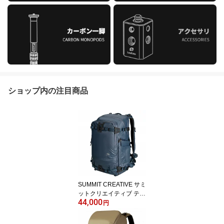
ショップ内の注目商品
SUMMIT CREATIVE サミ
ットクリエイティブ テン
44,000
ジン 25L ジップ バック
円
パック 3色 カメラリュッ
ク