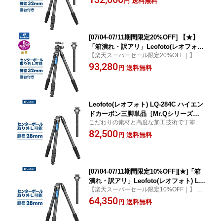
送料無料
円
[07/04-07/11期間限定20%OFF] 【★】
「箱潰れ・訳アリ」Leofoto(レオフォ
【楽天スーパーセール限定20%OFF｜】 Le
ト) LQ-324C+LH-40 ハイエンドカーボ
ofoto LQ-324C+LH-40 ハイエンドカーボン
93,280
ン三脚＋自由雲台セット
送料無料
円
三脚＋自由雲台セット
Leofoto(レオフォト) LQ-284C ハイエン
ドカーボン三脚単品［Mr.Qシリーズ｜
こだわりの素材と高度な加工技術で丁寧に
最大脚径28mm｜4段｜3/8,1/4インチ対
製作したフラッグシップモデル。センター
82,500
応］
送料無料
円
ポール着脱可能
[07/04-07/11期間限定10%OFF][★]「箱
潰れ・訳アリ」Leofoto(レオフォト) LQ
【楽天スーパーセール限定10%OFF｜】 Le
-284C ハイエンドカーボン三脚単品［M
ofoto LQ-284C ハイエンドカーボン三脚単
64,350
r.Qシリーズ｜最大脚径28mm｜4段｜3/
送料無料
円
品
8,1/4インチ対応］