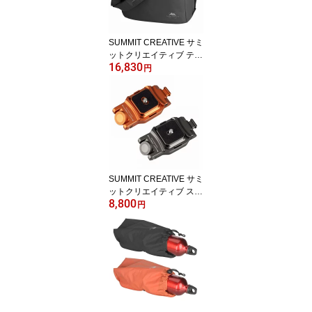
SUMMIT CREATIVE サミ
ットクリエイティブ テン
16,830
ジン 7L ショルダーバッ
円
グ 3色
SUMMIT CREATIVE サミ
ットクリエイティブ スピ
8,800
ーディーカメラクリップ
円
2色 カメラホルスター