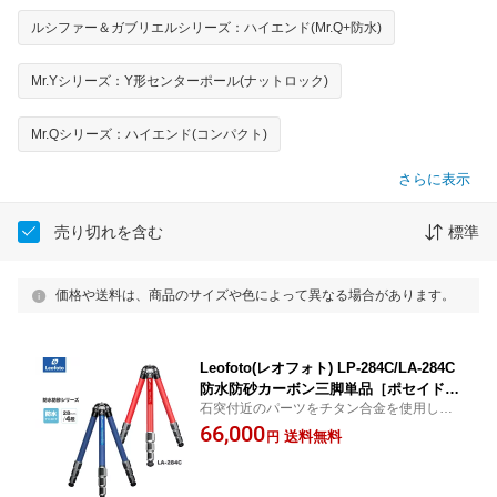
ルシファー＆ガブリエルシリーズ：ハイエンド(Mr.Q+防水)
Mr.Yシリーズ：Y形センターポール(ナットロック)
Mr.Qシリーズ：ハイエンド(コンパクト)
さらに表示
売り切れを含む
標準
価格や送料は、商品のサイズや色によって異なる場合があります。
Leofoto(レオフォト) LP-284C/LA-284C
防水防砂カーボン三脚単品［ポセイドン
石突付近のパーツをチタン合金を使用した
(青)/アテナ(赤)シリーズ｜最大脚径28m
海水による腐食に強いモデル
66,000
m｜4段｜3/8,1/4インチ対応］
送料無料
円