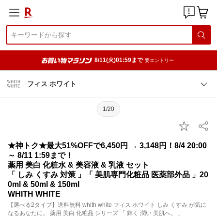
8/11(火)01:59まで
要エントリー
フィス ホワイト
1/20
★神トク★最大51%OFFで6,450円 → 3,148円！8/4 20:00
～ 8/11 1:59まで！
薬用 美白 化粧水 & 美容液 & 乳液 セット
「 しみ くすみ 対策 」「 美肌専門化粧品 医薬部外品 」20
0ml & 50ml & 150ml
WHITH WHITE
【選べる2タイプ】送料無料 whith white フィス ホワイト しみ くすみ が気に
なるあなたに。 薬用 美白 化粧品 シリーズ 「 輝く 潤い 美肌へ。 」