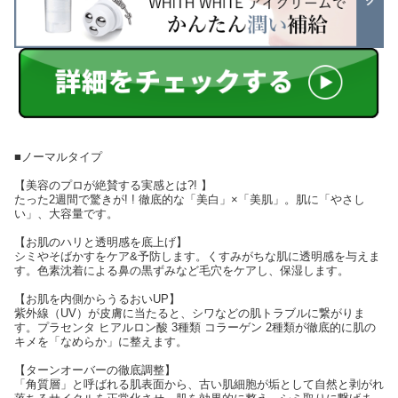
■ノーマルタイプ
【美容のプロが絶賛する実感とは?! 】
たった2週間で驚きが! ! 徹底的な「美白」×「美肌」。肌に「やさし
い」、大容量です。
【お肌のハリと透明感を底上げ】
シミやそばかすをケア&予防します。くすみがちな肌に透明感を与えま
す。色素沈着による鼻の黒ずみなど毛穴をケアし、保湿します。
【お肌を内側からうるおいUP】
紫外線（UV）が皮膚に当たると、シワなどの肌トラブルに繋がりま
す。プラセンタ ヒアルロン酸 3種類 コラーゲン 2種類が徹底的に肌の
キメを「なめらか」に整えます。
【ターンオーバーの徹底調整】
「角質層」と呼ばれる肌表面から、古い肌細胞が垢として自然と剥がれ