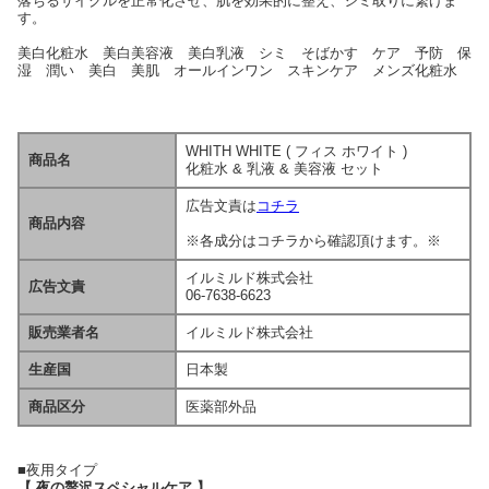
落ちるサイクルを正常化させ、肌を効果的に整え、シミ取りに繋げま
す。
美白化粧水 美白美容液 美白乳液 シミ そばかす ケア 予防 保
湿 潤い 美白 美肌 オールインワン スキンケア メンズ化粧水
WHITH WHITE ( フィス ホワイト )
商品名
化粧水 & 乳液 & 美容液 セット
広告文責は
コチラ
商品内容
※各成分はコチラから確認頂けます。※
イルミルド株式会社
広告文責
06-7638-6623
販売業者名
イルミルド株式会社
生産国
日本製
商品区分
医薬部外品
■夜用タイプ
【 夜の贅沢スペシャルケア 】