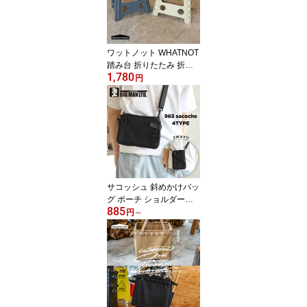
ワットノット WHATNOT
踏み台 折りたたみ 折り
1,780
たたみチェア 人気 おし
円
ゃれ 折り畳みチェア 椅
子 持ち運び キャンプ ア
ウトドア バーベキュー
ステップ台 ステップ 椅
子 スツール 脚立 洗車 折
り畳み グレー 49623089
70095 サンドベージュ
ベージュ 496230897008
サコッシュ 斜めかけバッ
8
グ ポーチ ショルダーポ
885
ーチ 965型サコッシュ シ
円
～
ョルダーバッグ バッグ
メンズ 男性 黒 ブラック
丈夫 おしゃれ ST MT SD
MD S M 散歩 斜めかけ 肩
掛けポーチ ショルダー
ファスナー ショルダー
ポーチバッグ