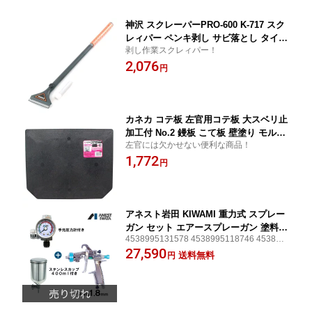
神沢 スクレーパーPRO-600 K-717 スク
レィパー ペンキ剥し サビ落とし タイル
剥し作業スクレィパー！
はがし 壁紙・クロス・ペンキはがし ハ
2,076
ツリ作業 4976226717007
円
カネカ コテ板 左官用コテ板 大スベリ止
加工付 No.2 鏝板 こて板 壁塗り モルタ
左官には欠かせない便利な商品！
ル塗り 盛り板 左官用品 左官用具 Bigm
1,772
an 4962308234210
円
アネスト岩田 KIWAMI 重力式 スプレー
ガン セット エアースプレーガン 塗料カ
4538995131578 4538995118746 453899
ップ 手元圧力計 エアスプレーガン エア
5101533 福袋
27,590
スプレー 圧力計 塗装 塗装ガン ガン エ
送料無料
円
アガン 吹き付け KIWAMI-1-18B14 PC-4
00S-2LSF AJR-02S-VG-S1 福袋 KIWAM
I118B14S11 4538995138614