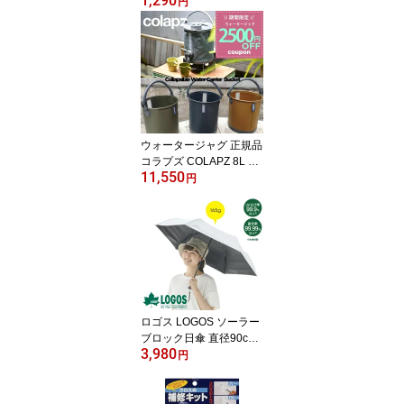
1,290
度計 エルム温・湿度計
円
エルム 置き掛け兼用 壁
掛け 置き型 卓上用 四角
正方形 透明 おしゃれ 人
気 アナログ 電池不要 日
本製 クリア LV-4901 496
1386490105
ウォータージャグ 正規品
コラプズ COLAPZ 8L 2in
11,550
1 Water Carrier&Bucket
円
折り畳み ジャグ 水 バケ
ツ ウォータータンク タ
ンク キャリアー オリー
ブ グレー タン キャンプ
アウトドア レジャー ウ
ォーターディスペンサー
SORC-001 人気 おしゃ
れ ギフト プレゼント
ロゴス LOGOS ソーラー
ブロック日傘 直径90cm
3,980
日傘 傘 かさ 折り畳み 折
円
りたたみ 折りたたみ傘
折り畳み傘 コンパクト U
V 遮光 長傘 メ晴雨兼用