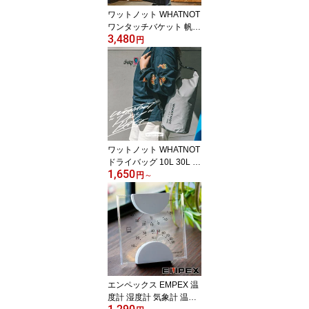
ワットノット WHATNOT
ワンタッチバケット 帆布
3,480
薪入れ 収納コンテナ ツ
円
ールボックス アウトドア
キャンプ DIY ギフト プ
レゼント バレンタイン
収納 バスケット 収納バ
ッグ 工具入れ 工具 ギア
収納 ブラック ベージュ
OB-03-SB OB-03-BK 49
62308012252 49623080
ワットノット WHATNOT
12986
ドライバッグ 10L 30L 防
1,650
水バッグ バッグ リュッ
円
～
クサック リュック 防水
グレー 2way ラフティン
グ 釣り フィッシング 水
泳 キャンプ スイミング
バッグ 海水浴 防災 メン
ズ ユニセックス スポー
ツ おしゃれ かっこいい
ギフト プレゼント DB-0
エンペックス EMPEX 温
1-GY-30
度計 湿度計 気象計 温湿