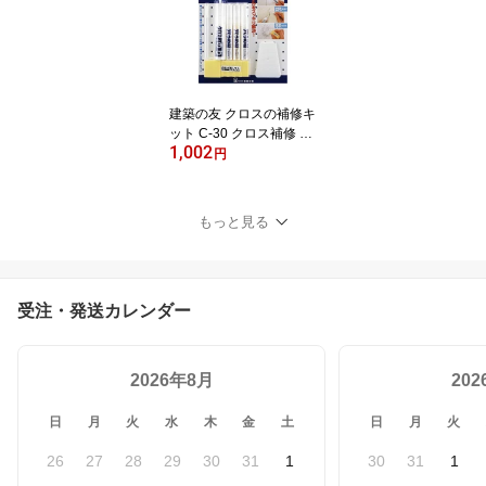
ゴルフ スポーツ観戦 レ
ジャー UVカット 釣り 熱
中症対策 敬老の日 ギフ
ト プレゼント 81336745
建築の友 クロスの補修キ
ット C-30 クロス補修 壁
1,002
紙補修 クロス 補修 修繕
円
壁紙 4936068950949
もっと見る
受注・発送カレンダー
2026年8月
20
日
月
火
水
木
金
土
日
月
火
26
27
28
29
30
31
1
30
31
1