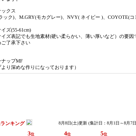
テックス
ック)、M.GRY(モカグレー)、NVY( ネイビー )、COYOTE(コ
(55-61cm)
サイズ表記でも生地素材(硬い柔らかい、薄い厚いなど）の要因
めご了承下さい
ナップMF
プより深めな作りになっております）
品ランキング
8月8日(土)更新 (集計日：8月1日～8月7日
3
4
5
位
位
位