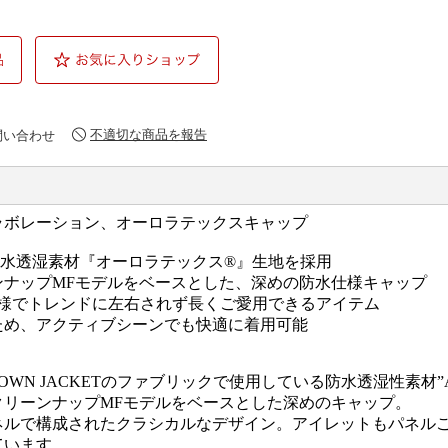
不適切な商品を報告
問い合わせ
ラボレーション、オーロラテックスキャップ
防水透湿素材『オーロラテックス®』生地を採用
ンナップMFモデルをベースとした、深めの防水仕様キャップ
仕様でトレンドに左右されず長くご愛用できるアイテム
ため、アクティブシーンでも快適に着用可能
X DOWN JACKETのファブリックで使用している防水透湿性素材”A
クリーンナップMFモデルをベースとした深めのキャップ。
ネルで構成されたクラシカルなデザイン。アイレットもパネル
ています。