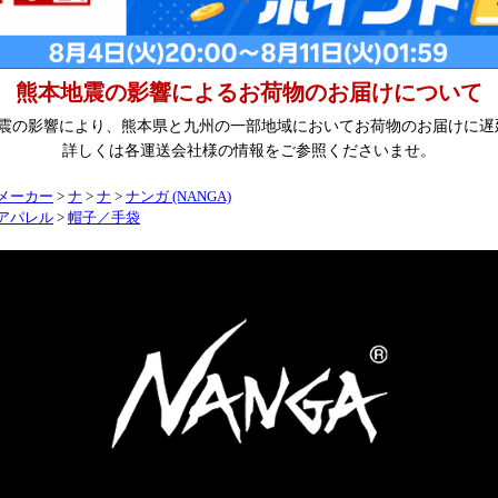
熊本地震の影響によるお荷物のお届けについて
地震の影響により、熊本県と九州の一部地域においてお荷物のお届けに
詳しくは各運送会社様の情報をご参照くださいませ。
メーカー
>
ナ
>
ナ
>
ナンガ (NANGA)
アパレル
>
帽子／手袋