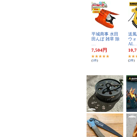
平​城​商​事​ ​水​田​ ​
送​風​機
田​ん​ぼ​ ​雑​草​ ​除​
ウ​ォ​ル
…
A​L​
7,504
円
10,
(
1
件
)
(
2
件
)