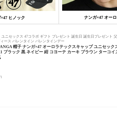
ナンガ×47 オー
×47 ヒノック
 ユニセックス 47コラボ ギフト プレゼント 誕生日 誕生日プレゼント 
ディース バレンタイン バレンタインデー
ANGA 帽子 ナンガ×47 オーロラテックスキャップ ユニセックス N
001311 ブラック 黒 ネイビー 紺 コヨーテ カーキ ブラウン ター
気
71