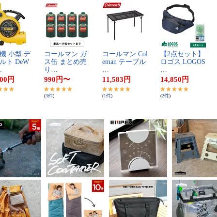
​ ​小​型​ ​デ​
コ​ー​ル​マ​ン​ ​ガ​
コ​ー​ル​マ​ン​ ​C​o​l​
【​2​点​セ​ッ​ト​】​ ​
​ト​ ​D​e​W​
ス​缶​ ​ま​と​め​売​
e​m​a​n​ ​テ​ー​ブ​ル​ ​
ロ​ゴ​ス​ ​L​O​G​O​S​
…
り​…
…
​…
700
円
990
円
〜
11,583
円
14,850
円
(
3
件
)
(
1
件
)
(
2
件
)