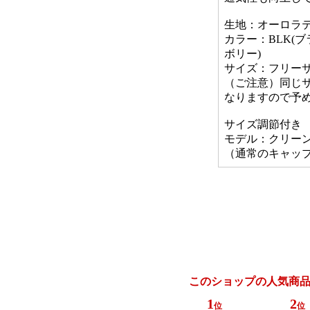
生地：オーロラ
カラー：BLK(ブラ
ボリー)
サイズ：フリーサイズ
（ご注意）同じ
なりますので予
サイズ調節付き
モデル：クリーン
（通常のキャッ
このショップの人気商
1
2
位
位