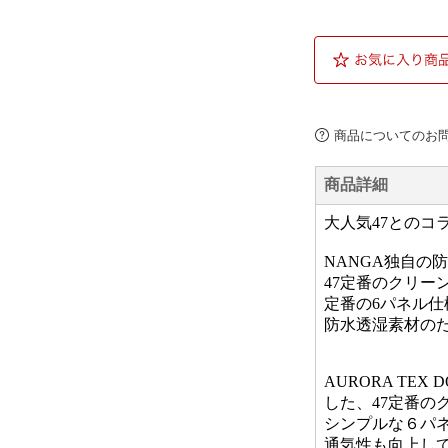
商品についてのお
商品詳細
大人気47とのコ
NANGA独自の
47定番のクリー
定番の6パネル
防水透湿素材の
AURORA TE
した、47定番の
シンプルな６パ
通気性も向上し