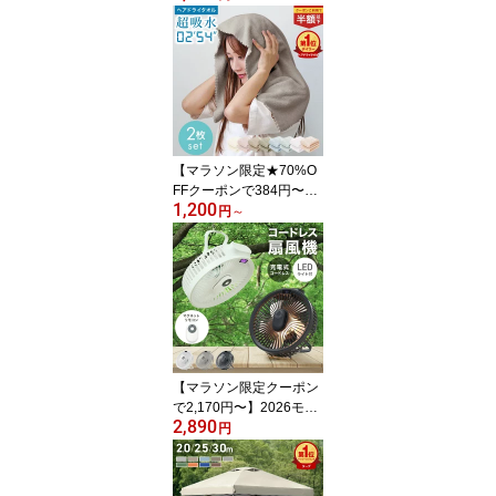
却プレート -25℃冷却 10
0段階風量 扇風機 ハンデ
ィ 扇風機 小型 ハンディ
扇風機 手持ち扇風機 携
帯扇風機 ミニ扇風機 冷
却 クーラー 卓上 充電式
小型扇風機 ミニファン
強風 静音 おしゃれ
【マラソン限定★70%O
FFクーポンで384円〜】
1,200
ヘアドライタオル 2枚セ
円
～
ット タオル マイクロフ
ァイバー 超高吸水 速乾
ヘアタオル お風呂上がり
ドライタオル 吸水タオル
速乾タオル 髪 ヘアード
ライタオル ヘアドライ
時短 髪の毛 速乾 乾きや
すいタオル 美髪 髪 プレ
【マラソン限定クーポン
ゼント
で2,170円〜】2026モデ
2,890
ル 扇風機 コードレス 卓
円
上 吊り下げ アウトドア
キャンプ テント照明 卓
上扇風機 吊り下げ扇風機