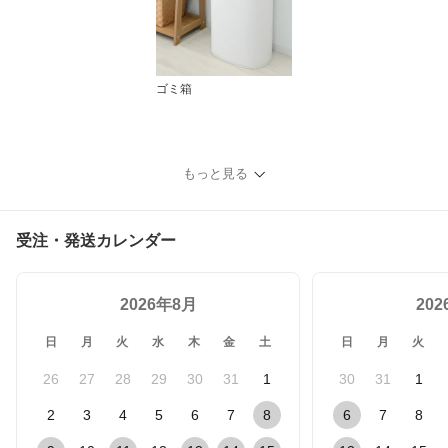
ゴミ箱
もっと見る
受注・発送カレンダー
2026年8月
20
日
月
火
水
木
金
土
日
月
火
26
27
28
29
30
31
1
30
31
1
2
3
4
5
6
7
8
6
7
8