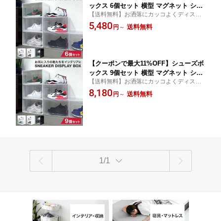
ックス 6個セット 横型 マグネット シュ
【送料無料】お洒落にカッコよくディスプ
ーズケース コレクションケース クリア
レイ出来ちゃいます！ハイカットも収納可
5,480
シューズラック 靴 スニーカー ハイカッ
送料無料
円
～
能！
ト 収納 透明 クリアボックス ディスプ
レイシューズボックス 扉付き 送料無料
【クーポンで最大11%OFF】シューズボ
ックス 9個セット 横型 マグネット シュ
【送料無料】お洒落にカッコよくディスプ
ーズケース コレクションケース クリア
レイ出来ちゃいます！ハイカットも収納可
8,180
シューズラック 靴 スニーカー ハイカッ
送料無料
円
～
能！
ト 収納 透明 クリアボックス ディスプ
レイシューズボックス 扉付き 送料無料
1/1