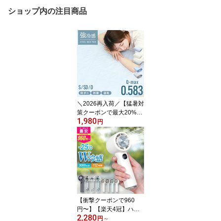
ショップ内の注目商品
＼2026再入荷／【猛暑対
策クーポンで最大20%O
1,980
FF】敷きパッド 冷感 シ
円
ングル ひんやり敷きパッ
ド 接触冷感 ひんやり 洗
える 敷きパット ひんや
りマット 接触冷感敷きパ
ッド 敷パッド 敷パット
防ダニ 抗菌防臭 キルト
冷感寝具 涼感寝具 夏用
寝具 熱中症対策 暑さ対
【衝撃クーポンで960
策
円〜】【楽天4冠】ハン
2,280
ディファン 冷却 2026 冷
円
～