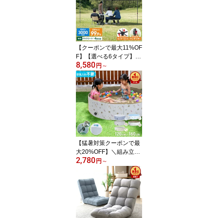
壁掛け マグネットリモコ
ン付き LED照明 風量調
整 熱中症対策 三脚ネジ
穴 持ち運び 充電式 ポー
タブル コードレス扇風機
【クーポンで最大11%OF
車用
F】【選べる6タイプ】20
8,580
26モデル タープテント 3
円
～
m 2.5m 2m ワンタッチタ
ープ 頑丈 スチール テン
ト タープ 遮熱 遮光 UV
カット 99.9% ワンタッ
チテント ワンタッチター
プ ワンタッチ 大型 簡単
撥水 日よけ プール イベ
ント アウトドア BBQ
【猛暑対策クーポンで最
大20%OFF】＼組み立て
2,780
5秒！／ 折りたたみプー
円
～
ル 空気入れ不要 子供用
プール プール ビニール
プール ボールプール 160
cm 120cm 子供用 男の子
女の子 小さい 大きい 折
りたたみ 室内遊び ベビ