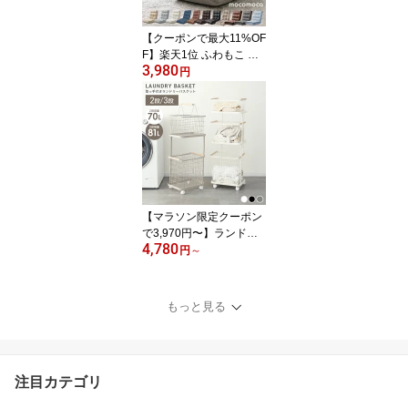
ー キッズ おしゃれ かわ
いい 屋内 屋外 水遊び 犬
【クーポンで最大11%OF
猫
F】楽天1位 ふわもこ 座
3,980
椅子 リクライニング 14
円
段階 KoYo製ギア コンパ
クト おしゃれ もこもこ
座イス リクライニングチ
ェア フロアチェア 折り
たたみ 軽量 一人用 リラ
ックスチェア リビングチ
ェア 背もたれ 父の日 ギ
フト
【マラソン限定クーポン
で3,970円〜】ランドリ
4,780
ーバスケット 2段 3段 ス
円
～
リム キャスター付き 大
容量 70L 81L ランドリー
ラック ランドリーワゴン
もっと見る
洗濯かご 洗濯物入れ か
ご ワイヤーバスケット
脱衣かご ランドリー収納
おしゃれ 一人暮らし 新
注目カテゴリ
生活