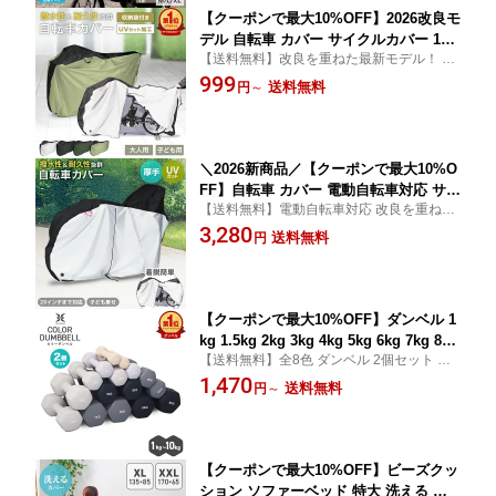
【クーポンで最大10%OFF】2026改良モ
デル 自転車 カバー サイクルカバー 14-2
【送料無料】改良を重ねた最新モデル！ 自
9インチ対応 自転車カバー 子供用 子供
転車カバー サイクルカバー 自転車 カバー
999
自転車カバー 折りたたみ自転車 電動自
送料無料
円
～
雨 紫外線 ほこり から大切な自転車を守
転車 マウンテンバイク ロードバイク 自
る！
転車用カバー バイクカバー レインカバ
ー 紫外線 UV 雨 日よけ 防犯
＼2026新商品／【クーポンで最大10%O
FF】自転車 カバー 電動自転車対応 サイ
【送料無料】電動自転車対応 改良を重ねた
クルカバー 29インチ対応 自転車カバー
最新モデル！ 子供乗せ 防水 撥水 自転車カ
3,280
後ろ 子供乗せ 対応 ハイバック 厚手 防
送料無料
円
バー おしゃれ バイク 原付 軽量 風飛び防止
水 丈夫 折りたたみ自転車 自転車用カバ
盗難防止 破れにくい 雨よけ 雨 梅雨 防風 台
ー バイクカバー レインカバー 紫外線 U
風
V 雨 日よけ 防犯
【クーポンで最大10%OFF】ダンベル 1
kg 1.5kg 2kg 3kg 4kg 5kg 6kg 7kg 8kg
【送料無料】全8色 ダンベル 2個セット 鉄
10kg 2個セット カラーダンベル 鉄アレ
アレイ エクササイズ フィットネス 扱いや
1,470
イ ダンベル コンパクト おしゃれ かわ
送料無料
円
～
すい小さめサイズ＆可愛いデザイン！使用
いい カラフルダンベル エクササイズ フ
中滑りにくい素材！ 筋力アップ
ィットネス シェイプアップ ダイエット
スポーツ 筋トレ
【クーポンで最大10%OFF】ビーズクッ
ション ソファーベッド 特大 洗える カ