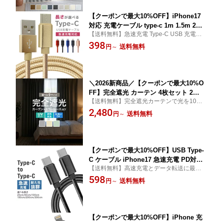
部屋
ット 洗える 幅100cm 幅150cm
【クーポンで最大10%OFF】iPhone17
対応 充電ケーブル type-c 1m 1.5m 2m
【送料無料】急速充電 Type-C USB 充電ケ
3m 0.25m 0.5m タイプC Type-C USB
ーブル iPhone アンドロイド 高耐久 丈夫 頑
398
充電コード 充電器 高速充電 android ア
送料無料
円
～
丈 断線しにくい 延長 急速 iPhone USBケー
ンドロイド データ転送 iPhone / iPad P
ブル おすすめ
ro / Xperia XZ / Xperia X compact / Ne
xus 6P / Nexus 5X 等 送料無料
＼2026新商品／【クーポンで最大10%O
FF】完全遮光 カーテン 4枚セット 2枚
【送料無料】完全遮光カーテンで光を100%
セット 遮熱カーテン 完全遮光カーテン
カット 遮熱52% 保温28.3%で一年中快適 U
2,480
100%遮光 5層構造 遮熱52% 保温28.3%
送料無料
円
～
Vカット99.9%で日差し対策 省エネ 節電 新
UVカット99.9% 9サイズ 3色 ミラーレ
生活
ースセット 選べる カーテン 厚手 断熱
省エネ
【クーポンで最大10%OFF】USB Type-
C ケーブル iPhone17 急速充電 PD対応
【送料無料】高速充電とデータ転送に最
type-c to type-c 60W 急速 USB-C to US
適！ Type C to C ケーブル USBケーブル タ
598
B-C 充電ケーブル 1m 2m 3m 50cm 25c
送料無料
円
～
イプc 充電ケーブル usb-c usb type-c ケーブ
m データ通信 転送 iPhone 16 Galaxy X
ル typec 充電コード 急速充電
peria AQUOS Switch iPad Pro Androi
d MacBook Pro 対応 送料無料
【クーポンで最大10%OFF】iPhone 充