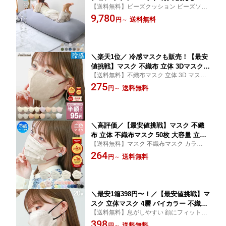
【送料無料】ビーズクッション ビーズソフ
バー ビーズ クッション ソファ もちも
ァー クッションソファ お洒落 可愛い クッ
9,780
ち 大きい 寝れる 座椅子 おしゃれ ビー
送料無料
円
～
ション 一人掛け ソファ リビングソファ マ
ズソファ コンパクトソファ ローソファ
イクロビーズ ソファ ナチュラル シンプル
ソファーベッド 一人掛け お昼寝クッシ
在宅ワーク
ョン 北欧 かわいい 冷感
＼楽天1位／ 冷感マスクも販売！【最安
値挑戦】マスク 不織布 立体 3Dマスク 8
【送料無料】不織布マスク 立体 3D マスク
0枚 大容量 立体マスク 不織布マスク 子
立体 立体マスク 3Dマスク 不織布 カラーマ
275
供 夏用マスク 冷感マスク 小顔マスク
送料無料
円
～
スク バイカラーマスク バイカラー おしゃ
血色マスク プリーツマスク バイカラー
れ 小顔 丸顔 面長 ジュエルフラップマスク
マスク 立体 マスク 子供 冷感 マスク お
しゃれ 小顔 人気 40枚 20枚 10枚
＼高評価／【最安値挑戦】マスク 不織
布 立体 不織布マスク 50枚 大容量 立体
【送料無料】マスク 不織布マスク カラーマ
マスク 3Dマスク 血色マスク 小顔マスク
スク やわらかマスク 血色マスク 在庫あり 3
264
血色マスク くちばし マスク バイカラー
送料無料
円
～
層構造 耳が痛くなりにくい ファッションマ
マスク プリーツマスク カラーマスク 冷
スク 使い捨てマスク
感マスク 血色マスク ふつう 小さめ 大
人用 子供マスク お試し 10枚
＼最安1箱398円〜！／【最安値挑戦】マ
スク 立体マスク 4層 バイカラー 不織布
【送料無料】息がしやすい 顔にフィットす
マスク カラー 3Dマスク 血色マスク 3D
る3D立体デザインの 不織布マスク 3Dマス
398
マスク 不織布 立体 カラーマスク くち
送料無料
円
～