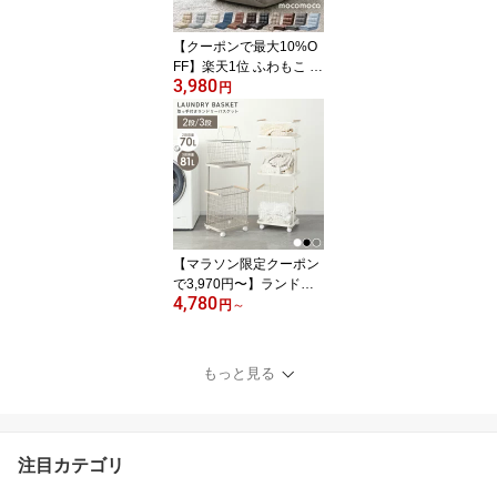
ー キッズ おしゃれ かわ
いい 屋内 屋外 水遊び 犬
【クーポンで最大10%O
猫
FF】楽天1位 ふわもこ 座
3,980
椅子 リクライニング 14
円
段階 KoYo製ギア コンパ
クト おしゃれ もこもこ
座イス リクライニングチ
ェア フロアチェア 折り
たたみ 軽量 一人用 リラ
ックスチェア リビングチ
ェア 背もたれ 父の日 ギ
フト
【マラソン限定クーポン
で3,970円〜】ランドリ
4,780
ーバスケット 2段 3段 ス
円
～
リム キャスター付き 大
容量 70L 81L ランドリー
ラック ランドリーワゴン
もっと見る
洗濯かご 洗濯物入れ か
ご ワイヤーバスケット
脱衣かご ランドリー収納
おしゃれ 一人暮らし 新
注目カテゴリ
生活