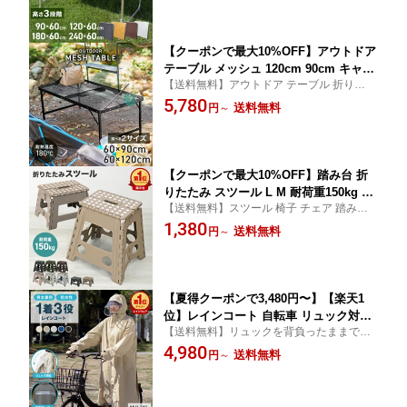
テーブル 折り畳みテーブル お絵かき BBQ
ドア 高さ調節 伸縮 コンパクト BBQ お
運動会 お花見
しゃれ 車中泊 MERMONT 送料無料
【クーポンで最大10%OFF】アウトドア
テーブル メッシュ 120cm 90cm キャン
【送料無料】アウトドア テーブル 折りたた
プテーブル 折りたたみ メッシュテーブ
み テーブル レジャーテーブル お花見 ピク
5,780
ル 軽量 折りたたみテーブル キャンプ
送料無料
円
～
ニック 運動会 アウトドア お絵かき BBQ で
バーベキュー テーブル レジャーテーブ
使える折りたたみテーブル！
ル 網 黒 高さ調節 伸縮 コンパクト BBQ
おしゃれ 車中泊 MERMONT
【クーポンで最大10%OFF】踏み台 折
りたたみ スツール L M 耐荷重150kg 脚
【送料無料】スツール 椅子 チェア 踏み台
立 いす イス 椅子 ステップ台 おしゃれ
折りたたみ ステップ 脚立 耐荷重は150kg
1,380
コンパクト 子ども 子供 ステップ 踏み
送料無料
円
～
大人も使える便利な踏み台や折りたたみの
台 トイレ キッチン 軽い 軽量 洗車台 作
椅子として便利
業台 アウトドア 新生活 送料無料
【夏得クーポンで3,480円〜】【楽天1
位】レインコート 自転車 リュック対応
【送料無料】リュックを背負ったままでも
ヘルメット対応 バイザー付き レインポ
楽に着られる 通勤 通学におすすめレインコ
4,980
ンチョ メンズ レディース 軽量 防水 通
送料無料
円
～
ート 大きいつば レインポンチョ 男女兼用
勤 通学 おしゃれ ハイポンチョ レイン
自転車用 バイク用 撥水 防風 梅雨対策 ユニ
ウェア ロング丈 カッパ 雨具 自転車用
セックス
男女兼用 バイク 旅行 収納袋付