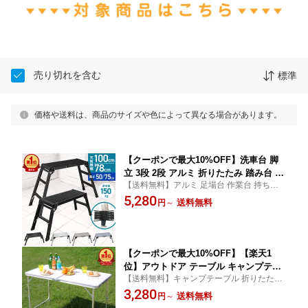
売り切れを含む
標準
価格や送料は、商品のサイズや色によって異なる場合があります。
【クーポンで最大10%OFF】洗車台 脚
立 3段 2段 アルミ 折りたたみ 踏み台 脚
【送料無料】アルミ 足場台 作業台 持ち運
立台 ステップ台 メンテナンス 車 折り
びしやすい軽量のアルミ製！洗車やペンキ
5,280
畳み 折畳 足場 作業台 軽量 はしご ハシ
送料無料
円
～
塗り、電球や蛍光灯の交換作業！園芸 リビ
ゴ 梯子 大掃除 引っ越し 洗車 DIY 日曜
ング ガレージ 車庫 収納 コンパクト
大工 幅広 洗車グッズ 洗車バケツ 剪定
庭 木 ガーデニング
【クーポンで最大10%OFF】【楽天1
位】アウトドア テーブル キャンプテー
【送料無料】キャンプテーブル 折りたたみ
ブル 折りたたみ アルミテーブル 軽量
ローテーブル ハイテーブル アウトドア テ
3,280
折りたたみテーブル キャンプ バーベキ
送料無料
円
～
ーブル キャンプ バーベキュー ピクニック
ュー テーブル レジャーテーブル アウト