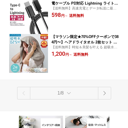
電ケーブル PD対応 Lightning ライトニ
【送料無料】高速充電とデータ転送に最
ングケーブル 超高速 27W Type-C PD U
適！ iPhone 充電ケーブル USB-C to Lightni
598
SBケーブル 急速充電 iphoneケーブル
送料無料
円
～
ng ケーブル iPhone iPad急速充電 pd充電器
充電ケーブル 1m 2m 3m 50cm 25cm
スマホ充電器 ケーブル ライトニング ケー
高速 データ転送 iPhone14 Pro Max PL
ブル 携帯充電器
us SE3 13 12 Mini SE 11
【マラソン限定★70%OFFクーポンで38
4円〜】ヘアドライタオル 2枚セット タ
【送料無料】時短＆美髪を叶える 超吸水×
オル マイクロファイバー 超高吸水 速乾
速乾 ヘアドライタオル 美髪 吸水タオル 速
1,200
ヘアタオル お風呂上がり ドライタオル
送料無料
円
～
乾タオル クイックヘアドライタオル ヘアタ
吸水タオル 速乾タオル 髪 ヘアードライ
ーバン ヘアドライ タオル 0359 0254 美髪
タオル ヘアドライ 時短 髪の毛 速乾 乾
髪 ドライヤー
きやすいタオル 美髪 髪 プレゼント
1/8