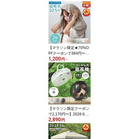
却プレート -25℃冷却 10
0段階風量 扇風機 ハンデ
ィ 扇風機 小型 ハンディ
扇風機 手持ち扇風機 携
帯扇風機 ミニ扇風機 冷
却 クーラー 卓上 充電式
小型扇風機 ミニファン
強風 静音 おしゃれ
【マラソン限定★70%O
FFクーポンで384円〜】
1,200
ヘアドライタオル 2枚セ
円
～
ット タオル マイクロフ
ァイバー 超高吸水 速乾
ヘアタオル お風呂上がり
ドライタオル 吸水タオル
速乾タオル 髪 ヘアード
ライタオル ヘアドライ
時短 髪の毛 速乾 乾きや
すいタオル 美髪 髪 プレ
【マラソン限定クーポン
ゼント
で2,170円〜】2026モデ
2,890
ル 扇風機 コードレス 卓
円
上 吊り下げ アウトドア
キャンプ テント照明 卓
上扇風機 吊り下げ扇風機