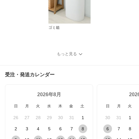
ゴミ箱
もっと見る
受注・発送カレンダー
2026年8月
20
日
月
火
水
木
金
土
日
月
火
26
27
28
29
30
31
1
30
31
1
2
3
4
5
6
7
8
6
7
8