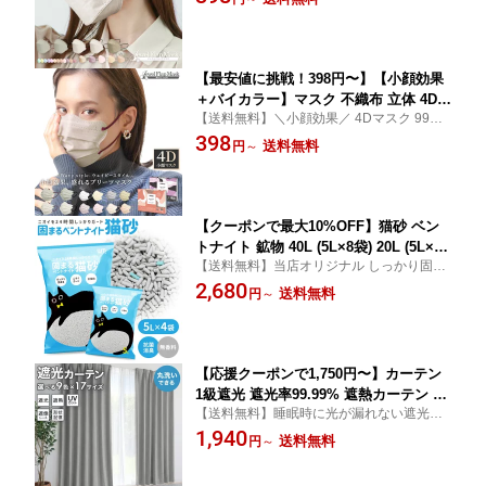
ク 血色マスク 使い捨てマスク 女性 女性用
ばし ジュエルフラップマスク ふつう 小
子供用 マスク くちばし マスク 花粉対策
さめ 女性 小顔 子供マスク 20枚 花粉症
対策 送料無料
【最安値に挑戦！398円〜】【小顔効果
＋バイカラー】マスク 不織布 立体 4Dマ
【送料無料】＼小顔効果／ 4Dマスク 99％
スク 小顔マスク バイカラーマスク 3Dマ
カットフィルター 血色マスク 不織布マスク
398
スク 立体マスク 不織布 血色マスク 不
送料無料
円
～
オシャレ 血色カラー 女性 女性用 男性用 Je
織布マスク カラー マスク 立体 3D マス
wel Flap Mask 花粉症対策
ク 4D マスク バイカラー プリーツ プリ
ーツマスク 小さめ 20枚 送料無料
【クーポンで最大10%OFF】猫砂 ベン
トナイト 鉱物 40L (5L×8袋) 20L (5L×4
【送料無料】当店オリジナル しっかり固ま
袋) がっちり固まる 砂 ネコ砂 固まる 猫
る！脱臭！100%ベントナイトの 猫砂 ねこ
2,680
の砂 猫トイレ ペット キャット 猫 ねこ
送料無料
円
～
すな ネコ砂 ねこ砂 40L 20L がっちり固ま
ネコ トイレ 抗菌 脱臭 ニオイ におい 飛
る 大容量 猫 多頭飼い 激安 まとめ買い おす
び散り防止 高密度 ペレット まとめ買い
すめ
猫用品
【応援クーポンで1,750円〜】カーテン
1級遮光 遮光率99.99% 遮熱カーテン ミ
【送料無料】睡眠時に光が漏れない遮光率9
ラーレースセット 4枚セット 2枚セット
9.9％以上！ 高機能なカーテン 一級遮光 日
1,940
フック付き 遮音 断熱 遮熱 保温 遮光カ
送料無料
円
～
差し遮断 洗濯OK UVカットでペットまで守
ーテン 遮光1級 カーテン おしゃれ 安い
る！遮光 1級 カーテン リビング 寝室 子供
ドレープカーテン レースカーテン UVカ