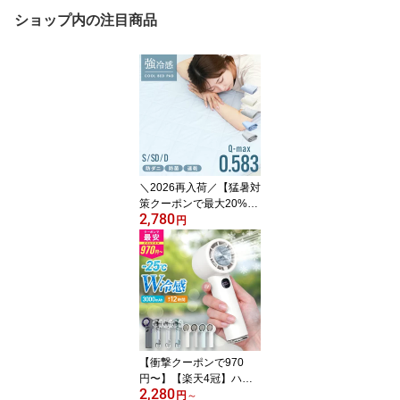
ショップ内の注目商品
＼2026再入荷／【猛暑対
策クーポンで最大20%O
2,780
FF】敷きパッド 冷感 シ
円
ングル ひんやり敷きパッ
ド 接触冷感 ひんやり 洗
える 敷きパット ひんや
りマット 接触冷感敷きパ
ッド 敷パッド 敷パット
防ダニ 抗菌防臭 キルト
冷感寝具 涼感寝具 夏用
寝具 熱中症対策 暑さ対
【衝撃クーポンで970
策
円〜】【楽天4冠】ハン
2,280
ディファン 冷却 2026 冷
円
～