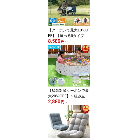
壁掛け マグネットリモコ
ン付き LED照明 風量調
整 熱中症対策 三脚ネジ
穴 持ち運び 充電式 ポー
タブル コードレス扇風機
【クーポンで最大10%O
車用
FF】【選べる6タイプ】2
8,580
026モデル タープテント
円
～
3m 2.5m 2m ワンタッチ
タープ 頑丈 スチール テ
ント タープ 遮熱 遮光 U
Vカット 99.9% ワンタッ
チテント ワンタッチター
プ ワンタッチ 大型 簡単
撥水 日よけ プール イベ
ント アウトドア BBQ
【猛暑対策クーポンで最
大20%OFF】＼組み立て
2,880
5秒！／ 折りたたみプー
円
～
ル 空気入れ不要 子供用
プール プール ビニール
プール ボールプール 160
cm 120cm 子供用 男の子
女の子 小さい 大きい 折
りたたみ 室内遊び ベビ