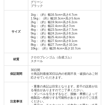
グリーン
ブラック
1kg：（約）幅16.5cm×高さ4.7cm
1.5kg：（約）幅18.3cm×高さ5.6cm
2kg：（約）幅19.9cm×高さ6.2cm
3kg：（約）幅22.4cm×高さ7cm
4kg：（約）幅23.5cm×高さ7.7cm
サイズ
5kg：（約）幅24.2cm×高さ8.2cm
6kg：（約）幅25.4cm×高さ9cm
7kg：（約）幅27.6cm×高さ9.1cm
8kg：（約）幅27.7cm×高さ10.1m
10kg：（約）幅28.4cm×高さ10.7cm
クロロプレンゴム（合成ゴム）
材質
スチール
30日間
保証期間
※商品到着後30日以内の初期不良・破損のみご対
応させていただきます。
・重量の表記は目安となります。若干の誤差が出
る場合がありますのでご了承ください。
・ダンベルを引きずるなど、接触・摩擦によって
他製品へ色移りする可能性がありますのでご注意
注意事項
ください。