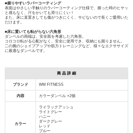
■握りやすいラバーコーティング
表面はやさしい手触りのラバーコーティング仕様で、握った時のヒヤッ
と感もなく、汗をかいても滑りにくい！
また、床に直置きしても傷がつきにくく、サビないので長くご愛用いた
だけます。
■床に置いても転がらない六角形
ダンベルの両端は、安全面を考慮した六角形。
コロコロ転がる心配がなく、安全に使用でき、収納にも困りません。
二の腕のシェイプアップや筋力トレーニングなど、様々なエクササイズ
に最適なダンベルです。
商 品 詳 細
ブランド
WM FITNESS
内容
カラーダンベル ×2個
ライラックアッシュ
ライトグレー
ハニー
ダークグレー
カラー
レッド
ブルー