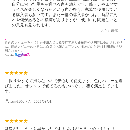
自分に合った重さを選べる点も魅力です。筋トレやエクサ
サイズが楽しくなったという声が多く、家族で使用してい
る購入者も多いです。また一部の購入者からは、商品に汚
れや傷があるとの指摘がありますが、使用には問題ないと
の意見も見られます。
さらに表示
直近のレビューを元にした生成AIによる要約であり正確性や適切性は保証されませ
ん。商品レビューの内容はご自身でお確かめ下さい。要約のご利用は
利用規約
が適
用されます。
握りやすくて滑らないので安心して使えます。色はハニーを選
びました。オシャレで愛でるのもいいです。凄く満足していま
す。
Jun6106
さん
2026/08/01
発送が思ったより早かったです！ ありがとうございました！