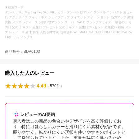
▼検索ワード
ダンベル 1kg 2kg 3kg 4kg 5kg 10kg カラーダンベル 鉄アレイ ダンベル コンパクト おしゃ
れ エクササイズ フィットネス シェイプアップ ダイエット スポーツ 筋トレ 筋力アップ 男性
女性 メンズ レディース お買い物マラソン スーパーSALE ブラックフライデー 敬老の日 母
の日 父の日 ギフト 誕生日 プレゼント 父の日ギフト 誕生日プレゼント 結婚祝い 福袋 メン
ズ レディース 男性 女性 人気 おすすめ 送料無料 WEIMALL GARAGECOLLECTION WEIW
EIホールディングス
商品番号：BDA0103
購入した人のレビュー
4.49
（
570
件）
レビューのAI要約
購入者はこの商品の色合いやデザインを高く評価してお
り、特に可愛らしいカラーと滑りにくい素材が好評です。
握りやすく、転がりにくい形状も使いやすさのポイントと
して挙げられています。また、重量が幅広く選べるため、