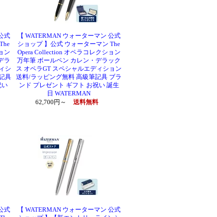
 公式
【 WATERMAN ウォーターマン 公式
he
ショップ 】公式 ウォーターマン The
ション
Opera Collection オペラコレクション
デラ
万年筆 ボールペン カレン・デラック
ディシ
ス オペラGT スペシャルエディション
筆記具
送料/ラッピング無料 高級筆記具 ブラ
祝い
ンド プレゼント ギフト お祝い 誕生
日 WATERMAN
62,700円～
送料無料
 公式
【 WATERMAN ウォーターマン 公式