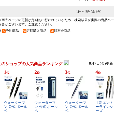
1件 ～ 9件 (全 9件)
※商品ページの更新が定期的に行われているため、検索結果が実際の商品ペー
場合がございます。ご注意ください。
※
予約商品
定期購入商品
頒布会商品
このショップの人気商品ランキング
8月7日(金)更新
1
2
3
4
位
位
位
位
ウ​ォ​ー​タ​ー​マ​
ウ​ォ​ー​タ​ー​マ​
ウ​ォ​ー​タ​ー​マ​
【​新​エ​ン​ト​
ン​ ​公​式​ ​ボ​ー​ル​
ン​ ​公​式​ ​ボ​ー​ル​
ン​ ​公​式​ ​ボ​ー​ル​
ー​ラ​イ​ン​シ​
ペ​…
ペ​…
ペ​…
ー​ズ​…