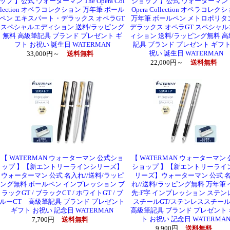
ップ 】公式 ウォーターマン The Opera Col
ショップ 】公式 ウォーターマン T
lection オペラコレクション 万年筆 ボール
Opera Collection オペラコレク
ペン エキスパート・デラックス オペラGT
万年筆 ボールペン メトロポリタ
スペシャルエディション 送料/ラッピング
デラックス オペラGT スペシャ
無料 高級筆記具 ブランド プレゼント ギ
ィション 送料/ラッピング無料 
フト お祝い 誕生日 WATERMAN
記具 ブランド プレゼント ギフト
祝い 誕生日 WATERMAN
33,000円～
送料無料
22,000円～
送料無料
【 WATERMAN ウォーターマン 公式ショ
【 WATERMAN ウォーターマン
ップ 】【新エントリーラインシリーズ】
ショップ 】【新エントリーライ
ウォーターマン 公式 名入れ//送料/ラッピ
リーズ】ウォーターマン 公式 
ング無料 ボールペン インプレッション ブ
れ//送料/ラッピング無料 万年筆 
ラックGT / ブラックCT / ホワイトGT / ブ
先:F字 インプレッション ステン
ルーCT 高級筆記具 ブランド プレゼント
スチールGT/ステンレススチール
ギフト お祝い 記念日 WATERMAN
高級筆記具 ブランド プレゼント 
ト お祝い 記念日 WATERMA
7,700円
送料無料
9,900円
送料無料