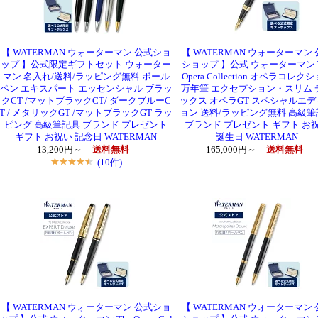
【 WATERMAN ウォーターマン 公式ショ
【 WATERMAN ウォーターマン
ップ 】公式限定ギフトセット ウォーター
ショップ 】公式 ウォーターマン T
マン 名入れ/送料/ラッピング無料 ボール
Opera Collection オペラコレク
ペン エキスパート エッセンシャル ブラッ
万年筆 エクセプション・スリム 
クCT /マットブラックCT/ ダークブルーC
ックス オペラGT スペシャルエ
T / メタリックGT /マットブラックGT ラッ
ョン 送料/ラッピング無料 高級
ピング 高級筆記具 ブランド プレゼント
ブランド プレゼント ギフト お
ギフト お祝い 記念日 WATERMAN
誕生日 WATERMAN
13,200円～
送料無料
165,000円～
送料無料
(10件)
【 WATERMAN ウォーターマン 公式ショ
【 WATERMAN ウォーターマン