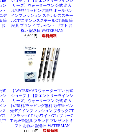
he
ショップ 】【新エントリーラインシ
ション
リーズ】ウォーターマン 公式 名入
ン・
れ//送料/ラッピング無料 ボールペン
ルエデ
インプレッション ステンレススチー
高級筆
ルGT/ステンレススチールCT 高級筆
 お
記具 ブランド プレゼント ギフト お
祝い 記念日 WATERMAN
6,600円
送料無料
 公式
【 WATERMAN ウォーターマン 公式
ンシ
ショップ 】【新エントリーラインシ
名入
リーズ】ウォーターマン 公式 名入
ペン
れ//送料/ラッピング無料 万年筆 ペン
レス
先:F字 インプレッション ブラックGT
CT
/ ブラックCT / ホワイトGT / ブルーC
ギフ
T 高級筆記具 ブランド プレゼント ギ
N
フト お祝い 記念日 WATERMAN
11,000円
送料無料