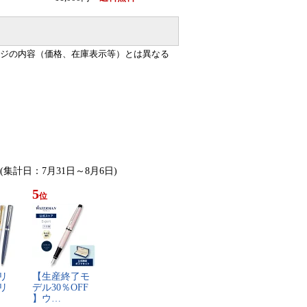
ジの内容（価格、在庫表示等）とは異なる
 (集計日：7月31日～8月6日)
5
位
リ​
【​生​産​終​了​モ​
リ​
デ​ル​3​0​％​O​F​F​
】​ウ​…