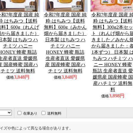
令和7年度産 国産 純
令和7年度産 国産 純
令和7年度産 国産 
粋 はちみつ【送料
粋 はちみつ【送料
粋 はちみつ【送料
無料】600g（れんげ
無料】600g（みかん
無料】300g2本セッ
畑から届きました）
畑から届きました）
ト（れんげ畑から
日本製 はちみつ ハ
日本製 はちみつ ハ
きました／みかん
チミツ ハニー
チミツ ハニー
から届きました：
HONEY 蜂蜜 瓶詰
HONEY 蜂蜜 瓶詰
1本ずつ） 日本製 
生産者直送 愛媛県
生産者直送 愛媛県
ちみつ ハチミツ ハ
産 国産蜂蜜 国産ハ
産 国産蜂蜜 国産ハ
ニー HONEY 蜂蜜
チミツ 送料無料
チミツ 送料無料
瓶詰 生産者直送 愛
3,848円
3,848円
媛県産 国産蜂蜜 国
価格
価格
産ハチミツ 送料無
料
3,898円
価格
在庫あり
送料無料
イズや色によって異なる場合があります。