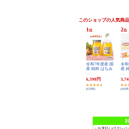
このショップの人気商
1
2
位
位
令​和​7​年​度​産​ ​国​
令​和​
産​ ​純​粋​ ​は​ち​み​
産​ ​純
…
…
6,398
円
3,74
(
153
件
)
(
102
件
・お支払いはクレジ