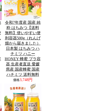
純
令和7年度産 国産 純
粋 はちみつ【送料
便
無料】使いやすい便
ん
利容器500g（れんげ
）
畑から届きました）
日本製 はちみつ ハ
チミツ ハニー
容
HONEY 蜂蜜 プラ容
器 生産者直送 愛媛
県産 国産蜂蜜 国産
ハチミツ 送料無料
3,748円
価格