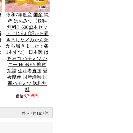
純
令和7年度産 国産 純
粋 はちみつ【送料
無料】600g2本セッ
届
ト（れんげ畑から届
畑
きました／みかん畑
各
から届きました：各
は
1本ずつ） 日本製 は
ちみつ ハチミツ ハ
ニー HONEY 蜂蜜
瓶詰 生産者直送 愛
媛県産 国産蜂蜜 国
産ハチミツ 送料無
料
6,398円
価格
1件 ～ 1件 (全 1件)