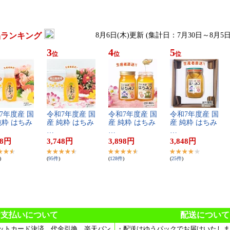
品ランキング
8月6日(木)更新 (集計日：7月30日～8月5日
3
4
5
位
位
位
7​年​度​産​ ​国​
令​和​7​年​度​産​ ​国​
令​和​7​年​度​産​ ​国​
令​和​7​年​度​産​ ​国​
​粋​ ​は​ち​み​
産​ ​純​粋​ ​は​ち​み​
産​ ​純​粋​ ​は​ち​み​
産​ ​純​粋​ ​は​ち​み​
…
…
…
8
円
3,748
円
3,898
円
3,848
円
)
(
95
件
)
(
128
件
)
(
25
件
)
お支払いについて
配送について
ットカード決済、代金引換、楽天バン
・配送はゆうパックでお届けいたしま