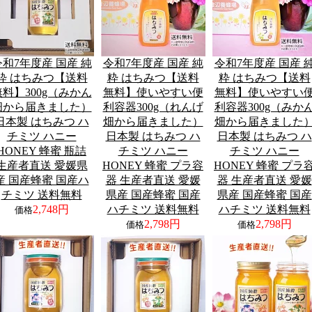
令和7年度産 国産 純
令和7年度産 国産 純
令和7年度産 国産 
粋 はちみつ【送料
粋 はちみつ【送料
粋 はちみつ【送料
無料】300g（みかん
無料】使いやすい便
無料】使いやすい
畑から届きました）
利容器300g（れんげ
利容器300g（みか
日本製 はちみつ ハ
畑から届きました）
畑から届きました
チミツ ハニー
日本製 はちみつ ハ
日本製 はちみつ ハ
HONEY 蜂蜜 瓶詰
チミツ ハニー
チミツ ハニー
生産者直送 愛媛県
HONEY 蜂蜜 プラ容
HONEY 蜂蜜 プラ
産 国産蜂蜜 国産ハ
器 生産者直送 愛媛
器 生産者直送 愛媛
チミツ 送料無料
県産 国産蜂蜜 国産
県産 国産蜂蜜 国産
2,748円
ハチミツ 送料無料
ハチミツ 送料無料
価格
2,798円
2,798円
価格
価格