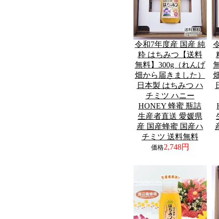
令和7年度産 国産 純
粋 はちみつ【送料
無料】300g（れんげ
畑から届きました）
日本製 はちみつ ハ
チミツ ハニー
HONEY 蜂蜜 瓶詰
生産者直送 愛媛県
産 国産蜂蜜 国産ハ
チミツ 送料無料
2,748円
価格