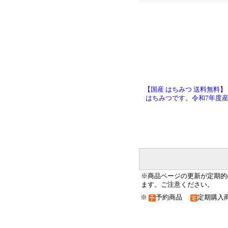
【国産 はちみつ 送料無料
はちみつです。令和7年度産 
※商品ページの更新が定期的
ます。ご注意ください。
※
予約商品
定期購