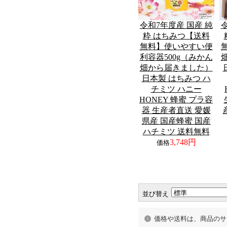
令和7年度産 国産 純
粋 はちみつ【送料
無料】使いやすい便
利容器500g（みかん
畑から届きました）
日本製 はちみつ ハ
チミツ ハニー
HONEY 蜂蜜 プラ容
器 生産者直送 愛媛
県産 国産蜂蜜 国産
ハチミツ 送料無料
3,748円
価格
並び替え
価格や送料は、商品のサ