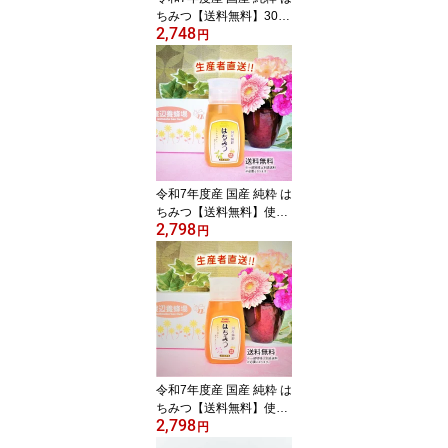
ちみつ【送料無料】300g
2,748
（れんげ畑から届きまし
円
た） 日本製 はちみつ ハ
チミツ ハニー HONEY 蜂
蜜 瓶詰 生産者直送 愛媛
県産 国産蜂蜜 国産ハチ
ミツ 送料無料
令和7年度産 国産 純粋 は
ちみつ【送料無料】使い
2,798
やすい便利容器300g（み
円
かん畑から届きました）
日本製 はちみつ ハチミ
ツ ハニー HONEY 蜂蜜
プラ容器 生産者直送 愛
媛県産 国産蜂蜜 国産ハ
チミツ 送料無料
令和7年度産 国産 純粋 は
ちみつ【送料無料】使い
2,798
やすい便利容器300g（れ
円
んげ畑から届きました）