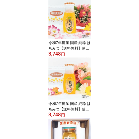
日本製 はちみつ ハチミ
ツ ハニー HONEY 蜂蜜
プラ容器 生産者直送 愛
媛県産 国産蜂蜜 国産ハ
チミツ 送料無料
令和7年度産 国産 純粋 は
ちみつ【送料無料】使い
3,748
やすい便利容器500g（み
円
かん畑から届きました）
日本製 はちみつ ハチミ
ツ ハニー HONEY 蜂蜜
プラ容器 生産者直送 愛
媛県産 国産蜂蜜 国産ハ
チミツ 送料無料
令和7年度産 国産 純粋 は
ちみつ【送料無料】使い
3,748
やすい便利容器500g（れ
円
んげ畑から届きました）
日本製 はちみつ ハチミ
ツ ハニー HONEY 蜂蜜
プラ容器 生産者直送 愛