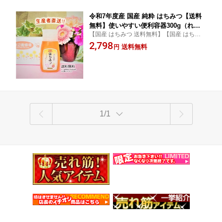
令和7年度産 国産 純粋 はちみつ【送料
無料】使いやすい便利容器300g（れん
【国産 はちみつ 送料無料】【国産 はちみ
げ畑から届きました） 日本製 はちみつ
つ 送料無料】【純粋】【天然】【れんげ】
2,798
ハチミツ ハニー HONEY 蜂蜜 プラ容器
送料無料
円
【ギフト】 愛媛県産☆純度100％のれんげ
生産者直送 愛媛県産 国産蜂蜜 国産ハチ
のはちみつです。
ミツ 送料無料
1/1