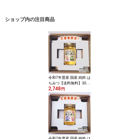
ショップ内の注目商品
令和7年度産 国産 純粋 は
ちみつ【送料無料】300g
2,748
（みかん畑から届きまし
円
た） 日本製 はちみつ ハ
チミツ ハニー HONEY 蜂
蜜 瓶詰 生産者直送 愛媛
県産 国産蜂蜜 国産ハチ
ミツ 送料無料
令和7年度産 国産 純粋 は