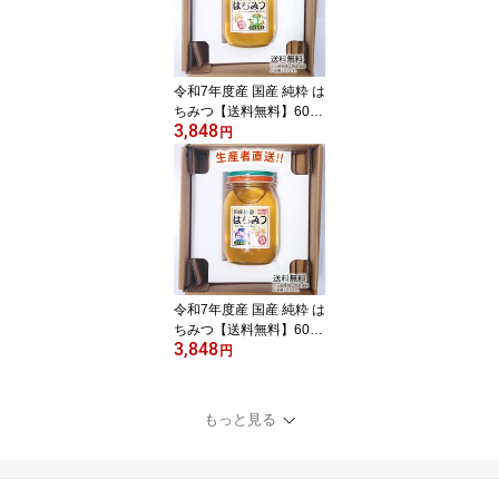
媛県産 国産蜂蜜 国産ハ
チミツ 送料無料
令和7年度産 国産 純粋 は
ちみつ【送料無料】600g
3,848
（みかん畑から届きまし
円
た） 日本製 はちみつ ハ
チミツ ハニー HONEY 蜂
蜜 瓶詰 生産者直送 愛媛
県産 国産蜂蜜 国産ハチ
ミツ 送料無料
令和7年度産 国産 純粋 は
ちみつ【送料無料】600g
3,848
（れんげ畑から届きまし
円
た） 日本製 はちみつ ハ
チミツ ハニー HONEY 蜂
蜜 瓶詰 生産者直送 愛媛
もっと見る
県産 国産蜂蜜 国産ハチ
ミツ 送料無料