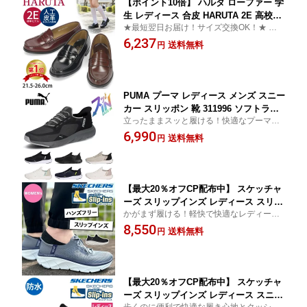
【ポイント10倍】 ハルタ ローファー 学
生 レディース 合皮 HARUTA 2E 高校生
★最短翌日お届け！サイズ交換OK！★ 履き
4514 通学 靴 スクール 黒 クロ ブラウン
やすくて疲れない、丈夫なのも嬉しい！全
6,237
ローター 女の子 卒業式 入学式 発表会
送料無料
円
国トップシェア！ハルタのローファー 大き
セレモニー 軽量 定番 21.5cm-26cm 中
いサイズ 小さいサイズ
学生 コインローファー【サイズ交換O
K】
PUMA プーマ レディース メンズ スニー
カー スリッポン 靴 311996 ソフトライ
立ったままスッと履ける！快適なプーマの
ド フレックスレース イーズイン ALT ワ
新モデル
6,990
イド Softride Flexlace Ease In ALT Wi
送料無料
円
de ランニングシューズ 幅広
【最大20％オフCP配布中】 スケッチャ
ーズ スリップインズ レディース スリッ
かがまず履ける！軽快で快適なレディース
ポン ウォーキングシューズ ストレッチ
スリッポン ゆったり 歩きやすい 旅行 散歩
8,550
履きやすい つま先 リラックスドフィッ
送料無料
円
ト デラックス ウォーカー スリム ムー
ブ SKECHERS Slip-ins 150105 ハンズ
フリー 黒 スニーカー
【最大20％オフCP配布中】 スケッチャ
ーズ スリップインズ レディース スニー
歩くのに便利で快適な履き心地とクッショ