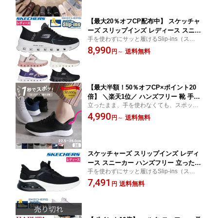
ビット付き おしゃれ ローヒール 仕事 P
22233
arade
【最大20％オフCP配布中】 スケッチャ
ーズ スリップインズ レディース スニー
手を使わずにサッと履けるSlip-ins（スリッ
カー 厚底 ハンズフリー スリッポン ウ
プインズ）モデル。 かがまず履ける スリッ
8,990
ォーキングシューズ SKECHERS Slip-i
送料無料
円
～
プオン ゴムひも 厚底スニーカー ローカッ
ns グライドステップ プロ 150420 手を
ト クッション性 カジュアルシューズ
使わずに履ける 靴 履きやすい ゴム紐
ノーマル幅 黒
【最大半額！50％オフCP×ポイント20
倍】 ＼楽天1位／ ハンズフリー 靴 手を
立ったまま、手を使わなくても、スポッと
使わず履ける靴 スリップ イン シューズ
履ける！ 女性 高齢者 仕事用 ウォーキング
4,990
レディース メンズ 高齢者 立ったまま履
送料無料
円
～
ランニング 腰痛 EEE 靴 ゴム紐 ブラック 黒
ける靴 スニーカー スリッポン 3E 幅広
981705 51708 51711
撥水 シューズ 軽い 痛くない 歩きやす
い 履きやすい 仕事 楽すぽっ Parade
スケッチャーズ スリップインズ レディ
ース スニーカー ハンズフリー 立ったま
手を使わずにサッと履けるSlip-ins（スリッ
ま履ける 手を使わずに履ける スリッポ
プインズ）モデル。 かがまず履ける スリッ
7,491
ン SKECHERS Slip-ins 117638 BLK LI
送料無料
円
プオン 厚底スニーカー ローカット クッシ
L ブラック ライラック 靴 履きやすい ノ
ョン性 カジュアルシューズ レースアップ
ーマル幅 黒