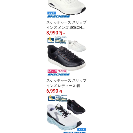
ストリート 普通幅 カジ
ュアル 紐靴
スケッチャーズ スリップ
インズ メンズ SKECHE
8,990
RS Slip-ins スリッポン
円
～
ハンズフリー スニーカー
ウノ イージー エア UNO
EASY AIR 183005 ノー
マル 普通幅
スケッチャーズ スリップ
インズ レディース 幅広
6,990
ワイド SKECHERS ハン
円
ズフリー シューズ スリ
ッポン スニーカー Slip-i
ns 114825W 履きやすい
ブラック 黒 ホワイト 白
BLK WHT カジュアル コ
ートスニーカー シンプル
通学 通勤 紐靴 レースア