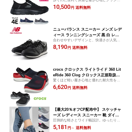
カー 防水 幅広 4E スリッポン ハンズフ
ン性を実感してください！
10,500
リー 124846W SKECHERS Slip-ins GO
送料無料
円
WALKFLE ローカット ワイド幅 履きや
すい 立ったまま履ける 手を使わずに履
ける
ニューバランス スニーカー メンズ レデ
ィース ランニングシューズ 黒 白 レザ
合わせやすいデザインと、快適さが人気の
ー 靴 new balance ML373 PK PJ ブラ
「373」新カラー。 BLACK WHITE ウォー
8,190
ック ホワイト ワイズ 2E 標準幅
送料無料
円
キングシューズ おしゃれ カジュアル 紐靴
ローカット 普通幅 EE 通勤 通学 デイリーユ
ース
crocs クロックス ライトライド 360 Lit
eRide 360 Clog クロックス正規取扱店
驚くほど軽い履き心地と優れた耐久性を実
レディース サンダル 206708 ギフト SA
現！ 水濡れOK 簡単お手入れ
6,620
LE クロックサンダル ストラップ
送料無料
円
【最大20％オフCP配布中】 スケッチャ
ーズ レディース スニーカー 靴 ダイナ
圧倒的な軽さとワイド幅設計。ゆったりと
マイト 2.0 イン ア フラッシュ 12965W
ストレスフリーなフィット感！ 散歩 ジム
5,181
ワイド幅 ゴム紐 紐なしSKECHERS Dy
送料無料
円
～
オフィス履き 仕事 旅行 普段用 外反母趾 甲
namight 2.0 In a Flash