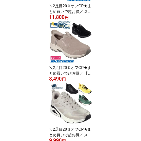
ップ ゆったり きれいめ
＼2足目20％オフCP★ま
とめ買いで超お得／ スケ
11,800
ッチャーズ スリップイン
円
ズ メンズ SKECHERS Sl
ip-ins スリッポン ハンズ
フリー スニーカー ウォ
ーキングシューズ 靴 普
通幅 ノーマル グライド
ステップ アルタス 2329
21 BKCC WBL
＼2足目20％オフCP★ま
とめ買いで超お得／ 【在
8,490
庫限り】スケッチャーズ
円
スリップインズ レディー
ス SKECHERS Slip-ins
スリッポン スニーカー
スエード 180016 BBK T
PE ヒルクレスト スナッ
ピー 普通幅 アウトドア
＼2足目20％オフCP★ま
とめ買いで超お得／ スケ
9,990
ッチャーズ メンズ 厚底
円