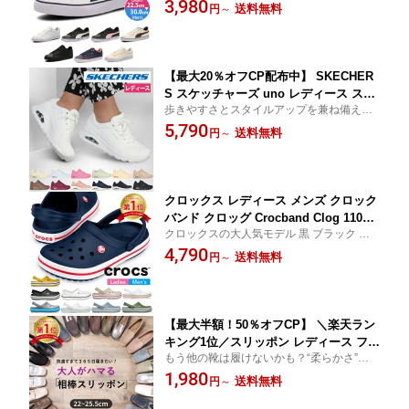
3,980
907 V Court Vulc EB 389908
送料無料
円
～
【最大20％オフCP配布中】 SKECHER
S スケッチャーズ uno レディース スニ
歩きやすさとスタイルアップを兼ね備えた
ーカー 厚底 シューズ エアクッション 7
ファッションスニーカー。 ブラック ホワイ
5,790
3690 ウノ スタンド オン エア UNO-STA
送料無料
円
～
ト ブラウン ピンク ネイビー オレンジ
ND ON AIR ストリート 普通幅 カジュア
ル 紐靴
クロックス レディース メンズ クロック
バンド クロッグ Crocband Clog 11016
クロックスの大人気モデル 黒 ブラック 白
おしゃれ 柔らかい スポーツサンダル ア
青 ピンク 29cm 30cm
4,790
ウトドア 室内 作業 軽量 防臭 crocs
送料無料
円
～
【最大半額！50％オフCP】 ＼楽天ラン
キング1位／スリッポン レディース フラ
もう他の靴は履けないかも？“柔らかさ”にハ
ットシューズ ぺたんこ ローファー ドラ
マるリピーター様続出！！ 旅行 トラベル
1,980
イビングシューズ 痛くない 柔らかい ゆ
送料無料
円
～
散歩 行楽 歩きやすい 疲れない らくちん 抗
ったり モカシン カジュアル 履きやすい
菌 防臭 軽量 靴 運転用 18936 18799 18803