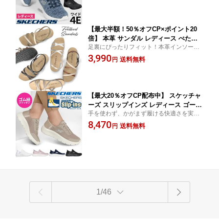
高 母の日 贈り物 プレゼント 疲れない 歩き
やすい
【最大半額！50％オフCP×ポイント20
倍】 本革 サンダル レディース ぺたん
足裏にぴったりフィット！本革インソール
こ レザーインソール つっかけ フットベ
が気持ち良いサンダル。 カジュアル コンフ
3,990
ッド Parade 305 歩きやすい ストラップ
送料無料
円
ォートサンダル
疲れない きれいめ ブラック 黒 シルバ
ー
【最大20％オフCP配布中】 スケッチャ
ーズ スリップインズ レディース ゴーウ
手を使わず、かがまず履ける快適さを実感
ォーク フレックス グランドエントリー
してください。立ったま履ける 屈まず履け
8,470
124836 ハンズフリー スニーカー ウォー
送料無料
円
る
キングシューズ 靴 SKECHERS Slip-ins
GO WALK FLEX GRAND ENTRY ノー
マル幅 軽量 クッション性
1/46