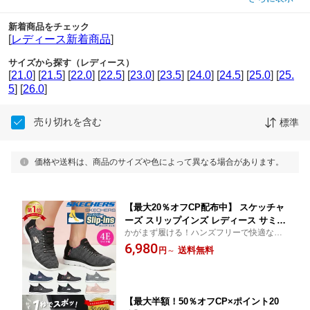
新着商品をチェック
[
レディース新着商品
]
サイズから探す（レディース）
[
21.0
] [
21.5
] [
22.0
] [
22.5
] [
23.0
] [
23.5
] [
24.0
] [
24.5
] [
25.0
] [
25.
5
] [
26.0
]
売り切れを含む
標準
価格や送料は、商品のサイズや色によって異なる場合があります。
【最大20％オフCP配布中】 スケッチャ
ーズ スリップインズ レディース サミッ
かがまず履ける！ハンズフリーで快適なス
ツ 幅広 4E ダズリングヘイズ 149937W
リッポン 手を使わずに履ける 立ったまま履
6,980
スリッポン スニーカー 靴 ワイド幅 ゆ
送料無料
円
～
ける
ったり 履きやすい ゴム紐 軽量 SKECH
ERS Slip-ins Summits Dazzling Haze
【最大半額！50％オフCP×ポイント20