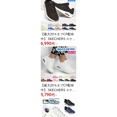
77586 177587 履きやす
い 黒 ブラック ローズゴ
ールド トープ ヒールク
リップ スニーカー ハン
ズフリー 靴 きれいめ お
しゃれ
【最大20％オフCP配布
中】 SKECHERS スケッ
6,990
チャーズ uno メンズ ス
円
～
ニーカー 厚底 シューズ
エアクッション 52458
ウノ スタンド オン エア
UNO STAND ON AIR ス
トリート 普通幅 カジュ
アル 紐靴
【最大20％オフCP配布
中】 SKECHERS スケッ
5,790
チャーズ uno レディース
円
～
スニーカー 厚底 シュー
ズ エアクッション 7369
0 ウノ スタンド オン エ
ア UNO-STAND ON AIR