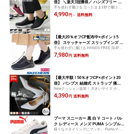
倍】 ＼楽天3冠獲得／ ハンズフリー 靴
手を使わず履ける 立ったまま1秒で履ける
手を使わず履ける スリッポン スニーカ
靴！脱ぎ履ぎ簡単 歩きやすい 室内履き ウ
4,990
ー レディース メンズ スリップイン 幅
送料無料
円
～
ォーキング ランニング 腰痛 膝痛 旅行 買い
広 3E相当 ゆったり 履きやすい 柔らか
物 育児 散歩 紐なし 楽天ランキング1位
い 軽い 楽すぽっ 屈曲性 靴 ネイビー ブ
ラック 黒 仕事 運動 Parade 981706
【最大20％オフCP配布中×ポイント5
倍】 スケッチャーズ スリップインズ レ
手を使わずに履ける HANDS FREE SLIP-IN
ディース SKECHERS Slip-ins スリッポ
S SQUAD CHAOS SR JASUL
7,980
ン ハンズフリー ワーク スニーカー 防
送料無料
円
滑 滑りにくい 雨 靴 スクワッド カオス
SR ジャスル 108194 ブラック 黒 普通幅
ノーマル
【最大半額！50％オフCP×ポイント20
倍】 パンプス 結婚式 ストラップ 痛く
Newクッション追加！ 大きいサイズ 小さい
ない ウエディング 二次会 パーティ 太
サイズ 歩きやすい 疲れない ポインテッド
4,390
ヒール 6cm 6センチヒール レース アン
送料無料
円
トゥ フォーマル ブラック
クルストラップ 黒 19038 極ふわっ Para
de 靴 レディース
プーマ スニーカー 黒 白 V コート バル
ク レディース メンズ PUMA シンプル
様々なスタイリングにマッチ。 Puma V Co
通勤 通学 クッション V Court Vulc 389
urt Vulc Puma V Court Vulc EB