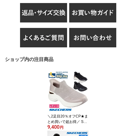
ショップ内の注目商品
＼2足目20％オフCP★ま
とめ買いで超お得／ SKE
9,400
CHERS スリップインズ
円
レディース スリッポン 1