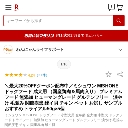
8/11(火)01:59まで
要エントリー
わんにゃんライフサポート
1/16
（
21
件）
4.24
＼最大20%OFFクーポン配布中／ミシュワン MISHONE
ドッグフード 成犬用 （国産鶏肉＆馬肉入り） プレミアム
フード 無添加 ヒューマングレード グルテンフリー 涙や
け 毛並み 関節疾患 緑イ貝 チキン ペット お試し サンプル
おすすめ トライアル50g×5個
ミシュワン MISHONE ドッグフード 小型犬用 全年齢 全犬種 小型犬 ドックフ
ード ドライフード 無添加 ヒューマングレード グルテンフリー 涙やけ 毛並み
関節疾患 チキン 国産馬肉 緑イ貝