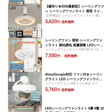
ング リビング ダイニング 寝室
【爆売り★2026最新型】シーリングファ
ン シーリングファンライト 照明 ライト
【2年保証】シーリングファンライト 調光
LED 4畳 6畳 8畳 調光調色 おしゃれ 北
調色 小型 LED リモコン 省エネ 空気循環 D
3,620
欧 リモコン ファン付き照明 寝室 照明
送料無料
円
Cモーター 静音 引っ掛けシーリング 風量調
器具 天井照明 扇風機 ライト APP対応
整 常夜灯 タイマー スマホ アプリ 工事不要
静音 節電 省エネ LED リビング 無階段
PSE認証済
風速 空気循環 タイマー 工事不要
シーリングファン 照明 シーリングファ
ンライト 調光調色 風量調整 LEDシーリ
シーリングファンライト LED DCモーター
ングライト ファン付き6畳 10畳 シーリ
シーリングファンライト LED 調光調色 フ
7,500
ングライト LED 小型 扇風機 吹き抜け
送料無料
円
～
ァン付きシーリングライト 吹き抜け 照明
サーキュレーター スマート ファン付き
和風 リモコン付き 静音 遠隔操作 タイマー
照明 おしゃれ 引掛けシーリング エアコ
メモリー機能
ン補助 Alexa対応 リビング ダイニング
Alexa/Google対応 ファン付きシーリン
グライト LED シーリングファンライト
シーリングファン LEDライト付き ファン付
シーリングライト 6畳 8畳 リモコン付き
き シーリングファンライト 正逆回転切り替
5,760
調光調色 風量調整 サーキュレーター L
送料無料
円
え ファン付きシーリングライト 洗面所 LE
EDシーリングファンライト 扇風機 遠隔
D ファン付きライト 天井 照明 快適グッズ P
操作 スマホ リモコンホルダー 常夜灯
SE認証 ホワイト
リビング ダイニング 暑さ対策 PSE認証
LEDシーリングファンライト 6畳 8畳 10