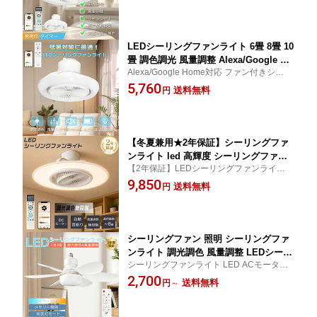
イト 空気循環 正逆回転切り替え リモコン
ー DCモーター シーリングファン 吹き
付き タイマー 常夜灯モード 静か 寝室 洗面
抜け 遠隔操作 タイマー スマホ 風量調
所 脱衣所 納戸
整 wi-fi 冷暖房 Alexa/Google Home対
応
LEDシーリングファンライト 6畳 8畳 10
畳 調色調光 風量調整 Alexa/Google Ho
Alexa/Google Home対応 ファン付きシーリ
me対応 リモコン付き スマホ操作 シー
ングライト LED シーリングファンライト D
5,760
リングファンライト サーキュレーター
送料無料
円
Cモーター シーリングファンライト LED 調
付き LED 扇風機 LED シーリングファ
光調色 吹き抜け ライト付き 和風 静音 Wi-Fi
ン LEDライト 正逆回転 タイマー 省エ
対応 2年保証
ネ 天井照明 空気循環 常夜灯モード 夏
冬OK！
【冬夏兼用★2年保証】シーリングファ
ンライト led 高輝度 シーリングファン
【2年保証】LEDシーリングファンライト
扇風機 冷房効率 UP 薄型 照明 正逆回転
シーリングファン 光風一体 Alexa・アプ
9,850
★簡単取付 調光調色 無段階風量調節 6
送料無料
円
リ・リモコン 遠隔対応 照明器具 6畳 8畳 正
畳 8畳 天井照明 DCモーター 静音 リモ
逆回転 効率UP 簡単取付 節電対策 熱中症対
コン & アプリ & Alexa対応 リモコン 常
策 花粉対策
夜灯 おしゃれ リビング/寝室/レスト
シーリングファン 照明 シーリングファ
ンライト 調光調色 風量調整 LEDシーリ
シーリングファンライト LED ACモーター
ングライト ファン付き6畳 8畳 シーリン
シーリングファンライト LED 調光調色 フ
2,700
グライト LED 小型 扇風機 吹き抜け サ
送料無料
円
～
ァン付きシーリングライト 吹き抜け 照明
ーキュレーター 風の出る照明 ファン付
和風 リモコン付き 静音 タイマー メモリー
き照明 おしゃれ E26口金 引掛けシーリ
機能