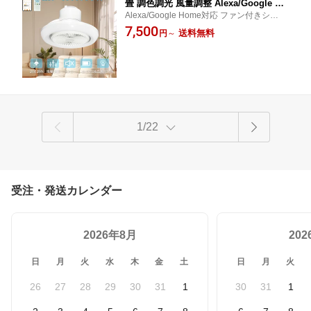
畳 調色調光 風量調整 Alexa/Google Ho
Alexa/Google Home対応 ファン付きシーリ
me対応 リモコン付き スマホ操作 シー
ングライト LED シーリングファンライト D
7,500
リングファンライト サーキュレーター
送料無料
円
～
Cモーター シーリングファンライト LED 調
付き LED 扇風機 LED シーリングファ
光調色 吹き抜け ライト付き 和風 静音 Wi-Fi
ン LEDライト 正逆回転 タイマー 省エ
対応 2年保証
ネ 寝室 和室 天井照明 空気循環 常夜灯
モード
1/22
受注・発送カレンダー
2026年8月
20
日
月
火
水
木
金
土
日
月
火
26
27
28
29
30
31
1
30
31
1