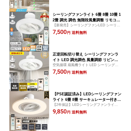
リモコン付き アプリ操作 タイマー 空気循
ン付き照明 リビング ダイニング 冷暖房
環 PSE認証
に大活躍 エアコン補助 Alexa 引掛け式
シーリングファンライト 6畳 8畳 10畳 1
2畳 調光 調色 無階段風量調整 リモコン
【新発売】シーリングファンLED シーリン
付き E26口金 引掛けシーリング 正逆回
グファンライト 小型 サーキュレーター ラ
7,500
転切り替え スマホ操作 ファン付き照明
送料無料
円
イト付き 空気循環 DCモーター おしゃれ 軽
LEDシーリングファンライト サーキュ
量 Wi-Fi対応 常夜灯 タイマー メモリ機能
レーター付き シーリングライト ファン
付き LEDファンライト 省エネ 工事不要
正逆回転切り替え シーリングファンラ
イト LED 調光調色 風量調節 リビング 6
空気循環 扇風機ライト LED シーリングフ
畳 8畳 10畳 扇風機付きシーリングライ
ァンライト 逆回転 ペンダントライト 扇風
7,500
ト E26口金 引掛けシーリング シーリン
送料無料
円
機付き照明 ファン付き照明 トイレ 冷暖房
グライト リモコン付き ファン付き サー
洗面所 脱衣所 寝室 ダイニング 和室 省エネ
キュレーター dcモーター 首振り 吹き抜
天井直付 常夜灯
け ファン付き照明 遠隔操作 スマホ
【PSE認証済み】LEDシーリングファン
ライト 6畳 8畳 サーキュレーター付き照
【2年保証】LEDシーリングファンライト
明 調光調色 風量調節 DCモーター 静音
シーリングファン 光風一体 Alexa・アプ
9,850
正逆回転 自動首振り リモコン付き スマ
送料無料
円
リ・リモコン 遠隔対応 照明器具 6畳 8畳 正
ホ操作 Alexa対応 空気循環 冷暖房効率
逆回転 効率UP 簡単取付 節電対策 熱中症対
アップ タイマー 常夜灯 メモリー機能
策 花粉対策
工事不要 寝室 洗面所 脱衣所 玄関