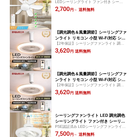
LEDシーリングライト ファン付き シーリン
シーリングライト 扇風機付き照明 サー
グファン 吹き抜け LED照明器具 小型 軽量
2,700
キュレーター dcモーター ファン付き照
送料無料
円
～
静音 新生活 取付簡単 部屋 ダイニング 寝室
明 キッチン 遠隔操作 リモコン付き タ
冷暖房に大活躍 エアコン補助 PSE認証 夏
イマー 角型引掛けソケット 空気循環 引
冬兼用
掛けタイプ E26口金
【調光調色＆風量調節】シーリングファ
ンライト リモコン 小型 Wi-Fi対応 シー
【2年保証】シーリングファンライト 調光
リングライト 照明器具 ファン 引っ掛け
調色 小型 LED リモコン 省エネ 空気循環 D
3,620
シーリング シーリングライト 6畳 8畳 L
送料無料
円
Cモーター 静音 引っ掛けシーリング 風量調
ED おしゃれ 扇風機 照明付き 手動 角度
整 常夜灯 タイマー スマホ アプリ 工事不要
調整 スマホ ファン付き照明 遠隔操作
PSE認証済
冷暖房兼用 静音 タイマー 常夜灯
【調光調色＆風量調節】シーリングファ
ンライト リモコン 小型 Wi-Fi対応 シー
【2年保証】シーリングファンライト 調光
リングライト 照明器具 ファン 引っ掛け
調色 小型 LED リモコン 省エネ 空気循環 D
3,620
シーリング シーリングライト 6畳 8畳 L
送料無料
円
Cモーター 静音 引っ掛けシーリング 風量調
ED おしゃれ 扇風機 照明付き 手動 角度
整 常夜灯 タイマー スマホ アプリ 工事不要
調整 スマホ ファン付き照明 遠隔操作
PSE認証済
冷暖房兼用 静音 タイマー 常夜灯
シーリングファンライト LED 調光調色
シーリングライト ファン付き シーリン
PSE認証済み LEDシーリングファンライト
グファン ライト 扇風機付き照明 シーリ
シーリングファンライト 逆回転 スマートラ
7,500
ングファンライト 小型 サーキュレータ
送料無料
円
～