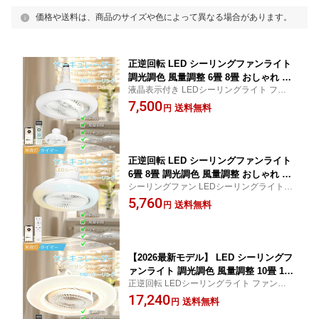
価格や送料は、商品のサイズや色によって異なる場合があります。
正逆回転 LED シーリングファンライト
調光調色 風量調整 6畳 8畳 おしゃれ フ
液晶表示付き LEDシーリングライト ファン
ァン付きシーリングライト 首振り 扇風
付き Wi-Fi対応 シーリングファン 吹き抜け
7,500
機付き照明 サーキュレーター dcモータ
送料無料
円
小型 軽量 静音 新生活 取付簡単 リビング ダ
ー ファン付き照明 リビング トイレ 洗
イニング キッチン 洗面所 寝室 冷暖房に大
面所 遠隔操作 スピーカー操作 リモコン
活躍 夏冬OK
付き アプリ操作 タイマー 空気循環
正逆回転 LED シーリングファンライト
6畳 8畳 調光調色 風量調整 おしゃれ フ
シーリングファン LEDシーリングライト フ
ァン付きシーリングライト シーリング
ァン付き Wi-Fi対応 吹き抜け 小型 軽量 静音
5,760
ライト 扇風機付き照明 サーキュレータ
送料無料
円
新生活 取付簡単 リビング ダイニング キッ
ー dcモーター ファン付き照明 リビング
チン 洗面所 寝室 冷暖房に大活躍 夏冬OK 照
トイレ 洗面所 遠隔操作 扇風機 リモコ
明 節電
ン付き アプリ操作 タイマー 空気循環
【2026最新モデル】 LED シーリングフ
ァンライト 調光調色 風量調整 10畳 14
正逆回転 LEDシーリングライト ファン付き
畳 18畳 おしゃれ ファン付きシーリング
wifi対応 【2年保証】 シーリングファン 吹
17,240
ライト 首振り 扇風機付き照明 液晶表示
送料無料
円
き抜け 軽量 静音 新生活 取付簡単 遠隔操作
付き サーキュレーター dcモーター ファ