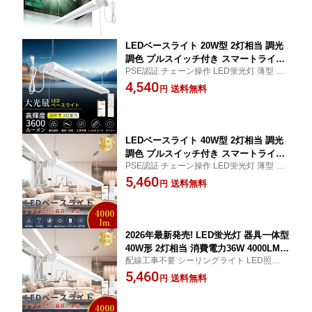
ベースライト プルスイッチ LEDライト キ
器具 LED蛍光灯 40W形 キッチンベース
ッチンライト 1年保証 タイマー 照射角度21
ライト スマートライト アプリ操作 チェ
0° 常夜灯 タイマー
ーン操作 防虫 防塵 省エネ 長寿命 PSE
認証
LEDベースライト 20W型 2灯相当 調光
調色 プルスイッチ付き スマートライト
PSE認証 チェーン操作 LED蛍光灯 薄型 器
18W 3600LM リモコン付き スマホ操作
具一体型 プルスイッチ LEDシーリングライ
4,540
LED蛍光灯 20W形 直管 キッチンベース
送料無料
円
ト 天井式 チェーン連結 LED照明器具 ベー
ライト シーリングライト プルスイッチ
スライト ペンダントライト コンセントで使
器具一体型 吊下げ式 常夜灯 オフィス
える Bluetooth対応
学校 ガレージ 会議室 簡単取付 工事不
要
LEDベースライト 40W型 2灯相当 調光
調色 プルスイッチ付き スマートライト
PSE認証 チェーン操作 LED蛍光灯 薄型 器
36W 4000LM リモコン付き スマホ操作
具一体型 プルスイッチ LEDシーリングライ
5,460
LED蛍光灯 40W形 直管 キッチンベース
送料無料
円
ト 天井式 チェーン連結 LED照明器具 ベー
ライト シーリングライト プルスイッチ
スライト ペンダントライト コンセントで使
器具一体型 吊下げ式 常夜灯 オフィス
える Bluetooth対応
学校 ガレージ 会議室 簡単取付 工事不
要
2026年最新発売! LED蛍光灯 器具一体型
40W形 2灯相当 消費電力36W 4000LM L
配線工事不要 シーリングライト LED照明器
EDベースライト プルスイッチ付 天井式
具 ベース照明 天井照明 タイマー 常夜灯 天
5,460
チェーン吊下式 調光調色 LEDベースラ
送料無料
円
井直付 直管蛍光灯 器具ひもスイッチ キッ
イト リモコン付き スマホ操作 連結可能
チン 省エネ 長寿命 高輝度 学校 ガレージ 会
ACプラグ LED蛍光灯40W型 器具一体型
議室 オフィス