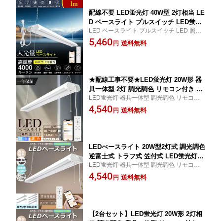
LEDベースライト 20W形 2灯相当 施設
照明
配線不要 LED蛍光灯 40W型 2灯相当 LE
D ベースライト プルスイッチ LED蛍光
LED ベースライト プルスイッチ LED 照明
灯 40W形 調光調色 器具一体型 吊り下
LEDベースライト 器具ひもスイッチ 器具一
5,460
げ照明 コンセント式 LEDベースライト
送料無料
円
体式LED蛍光灯 LEDライト 蛍光灯 コンセ
天井直付 LED照明器具 シーリングライ
ント式 キッチンライト 病院 家庭用 照明 キ
ト タイマー 常夜灯 PSE認証 消費電力3
ッチンベースライト
6W 4000lm タイマー 常夜灯 工場 会社
事務所
★配線工事不要★LED蛍光灯 20W形 器
具一体型 2灯 調光調色 リモコン付き LE
LED蛍光灯 器具一体型 調光調色 リモコン
Dベースライト プルスイッチ付き 20W
付き 高輝度 LEDベースライト プルスイッ
4,540
型 吊り下げ 照明 おしゃれ タイマー付
送料無料
円
チ 20W形 2灯式 吊り下げ 即時点灯 連結可
き 遠隔操作 スマホ アプリ 常夜灯 省エ
能 長寿命 高演色 省エネ スマホ アプリ 常夜
ネ 高輝度 天井直付 蛍光灯 一体型照明
灯 タイマー付き
施設照明 店舗照明 シーリング 1年保証
LEDべースライト 20W型2灯式 調光調色
逆富士式 トラフ式 笠付式 LED蛍光灯付
LED蛍光灯 器具一体型 調光調色 リモコン
き リモコン LED蛍光灯 20W形 器具一
付き 高輝度 LEDベースライト プルスイッ
4,540
体型 18W 高輝度3600LM 薄型 省エネ 天
送料無料
円
チ 20W形 2灯式 吊り下げ 即時点灯 連結可
井直付 蛍光灯 一体型照明 20形 吊下げ
能 長寿命 高演色 省エネ スマホ アプリ 常夜
スマート 照明 シーリング タイマー付き
灯 タイマー付き
スマホ アプリ 常夜灯 PSE認証済 1年保
証
【2台セット】LED蛍光灯 20W形 2灯相