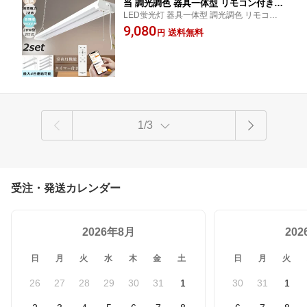
当 調光調色 器具一体型 リモコン付き
LED蛍光灯 器具一体型 調光調色 リモコン
ベースライト 3600LM チェーン吊下式
付き 高輝度 LEDベースライト プルスイッ
9,080
配線工事不要 器具一体形直管2灯 照明器
送料無料
円
チ 20W形 2灯式 吊り下げ 即時点灯 連結可
具 吊り下げ LED蛍光灯 LEDベースライ
能 長寿命 高演色 省エネ スマホ アプリ 常夜
ト プルスイッチ付き 連結可能 スマホ操
灯 タイマー付き
作 タイマー付き 常夜灯 1年保証 PSE認
証
1/3
受注・発送カレンダー
2026年8月
20
日
月
火
水
木
金
土
日
月
火
26
27
28
29
30
31
1
30
31
1