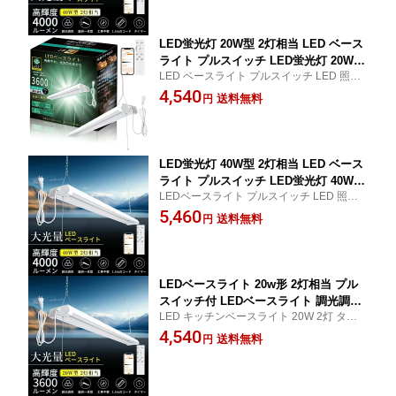
畳 キッチンベースライト 天井式 PSE認証 1
コン付 天井式 チェーン吊下式 1.5Mケー
年保証 送料無料
ブル プラグ付き 連結 タイマー 配線工
事不要
LED蛍光灯 20W型 2灯相当 LED ベース
ライト プルスイッチ LED蛍光灯 20W形
LED ベースライト プルスイッチ LED 照明
調光調色 配線不要 器具一体型 吊り下げ
LEDベースライト 器具ひもスイッチ 器具一
4,540
照明 コンセント式 LEDベースライト 天
送料無料
円
体式LED蛍光灯 LEDライト 蛍光灯 コンセ
井直付 LED照明器具 シーリングライト
ント式 キッチンライト 病院 家庭用 照明 キ
タイマー 常夜灯 PSE認証 消費電力18W
ッチンベースライト
3600lm タイマー 常夜灯 工場 会社 事務
所
LED蛍光灯 40W型 2灯相当 LED ベース
ライト プルスイッチ LED蛍光灯 40W形
LEDベースライト プルスイッチ LED 照明 L
調光調色 配線不要 器具一体型 吊り下げ
EDベースライト 器具ひもスイッチ 器具一
5,460
照明 コンセント式 LEDベースライト 天
送料無料
円
体式LED蛍光灯 LEDライト 蛍光灯 コンセ
井直付 LED照明器具 シーリングライト
ント式 キッチンライト 病院 家庭用 照明 キ
タイマー 常夜灯 PSE認証 消費電力36W
ッチンベースライト
4000lm タイマー 常夜灯 工場 会社 事務
所
LEDベースライト 20w形 2灯相当 プル
スイッチ付 LEDベースライト 調光調色
LED キッチンベースライト 20W 2灯 タイマ
LED蛍光灯 器具一体型 20w形 LED蛍光
ー 常夜灯機能 省エネ 天井直付 シーリング
4,540
灯器具 吊り下げ ベースライト LED蛍光
送料無料
円
ライト コンセント スマホ操作 一体型LED
灯 器具一体型 20w形 2灯相当 ACプラグ
蛍光灯 明るい 天井照明 おしゃれ 学校 倉庫
付 1.4Mケーブル チェーン吊下式 消費電
オフィス 工場
力18W 3600lm 4台まで連結可能 配線工