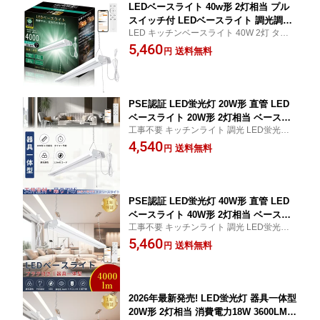
事不要
LEDベースライト 40w形 2灯相当 プル
スイッチ付 LEDベースライト 調光調色
LED キッチンベースライト 40W 2灯 タイマ
LED蛍光灯 器具一体型 40w形 LED蛍光
ー 常夜灯機能 省エネ 天井直付 シーリング
5,460
灯器具 吊り下げ ベースライト LED蛍光
送料無料
円
ライト コンセント スマホ操作 一体型LED
灯 器具一体型 40w形 2灯相当 ACプラグ
蛍光灯 明るい 天井照明 おしゃれ 学校 倉庫
付 1.4Mケーブル チェーン吊下式 消費電
オフィス 工場
力36W 4000lm 4台まで連結可能 配線工
事不要
PSE認証 LED蛍光灯 20W形 直管 LED
ベースライト 20W形 2灯相当 ベースラ
工事不要 キッチンライト 調光 LED蛍光灯 2
イト 調光調色 タイマー トラフ型 LED
0W形 2灯相当 直管 連結可能 LED蛍光灯 器
4,540
ライト 器具ひもスイッチ スマートライ
送料無料
円
具一体型 639mm ACプラグ付 照明 シーリ
ト LEDベースライト プルスイッチ付き
ングライト led 20w 直管 直管型 LED蛍光灯
シーリングライト リモコン付き Blueto
インテリア 事務所
oth対応 LED 蛍光灯 調光 キッチンライ
ト
PSE認証 LED蛍光灯 40W形 直管 LED
ベースライト 40W形 2灯相当 ベースラ
工事不要 キッチンライト 調光 LED蛍光灯 4
イト 調光調色 タイマー トラフ型 LED
0W形 2灯相当 直管 連結可能 LED蛍光灯 器
5,460
ライト 器具ひもスイッチ スマートライ
送料無料
円
具一体型 120cm ACプラグ付 照明 シーリン
ト LEDベースライト プルスイッチ付き
グライト led 40w 直管 直管型 LED蛍光灯
シーリングライト リモコン付き Blueto
インテリア 事務所
oth対応 LED 蛍光灯 調光 キッチンライ
ト
2026年最新発売! LED蛍光灯 器具一体型
20W形 2灯相当 消費電力18W 3600LM L