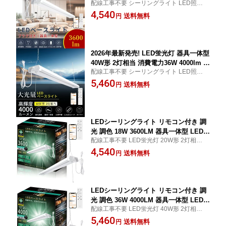
配線工事不要 シーリングライト LED照明器
EDベースライト プルスイッチ付 天井式
具 ベース照明 天井照明 タイマー 常夜灯 天
4,540
チェーン吊下式 調光調色 LEDベースラ
送料無料
円
井直付 直管蛍光灯 器具ひもスイッチ キッ
イト リモコン付き スマホ操作 連結可能
チン 省エネ 長寿命 高輝度 学校 ガレージ 会
ACプラグ LED蛍光灯20W型 器具一体型
議室 オフィス
LEDベースライト 20W形 2灯相当 施設
照明
2026年最新発売! LED蛍光灯 器具一体型
40W形 2灯相当 消費電力36W 4000lm L
配線工事不要 シーリングライト LED照明器
EDベースライト プルスイッチ付 天井式
具 ベース照明 天井照明 タイマー 常夜灯 天
5,460
チェーン吊下式 調光調色 LEDベースラ
送料無料
円
井直付 直管蛍光灯 器具ひもスイッチ キッ
イト リモコン付き スマホ操作 連結可能
チン 省エネ 長寿命 高輝度 学校 ガレージ 会
ACプラグ LED蛍光灯40W型 器具一体型
議室 オフィス
LEDベースライト 40W形 2灯相当 施設
照明
LEDシーリングライト リモコン付き 調
光 調色 18W 3600LM 器具一体型 LEDベ
配線工事不要 LED蛍光灯 20W形 2灯相当 一
ースライト 20W型 2灯相当 天井式 チェ
体型LEDベースライト LED照明器具 LED
4,540
ーン吊下式 プルスイッチ付きLED照明
送料無料
円
ベースライト プルスイッチ LEDライト キ
器具 LED蛍光灯 20W形 キッチンベース
ッチンライト 1年保証 タイマー 照射角度21
ライト スマートライト アプリ操作 チェ
0° 常夜灯 タイマー
ーン操作 防虫 防塵 省エネ 長寿命 PSE
認証
LEDシーリングライト リモコン付き 調
光 調色 36W 4000LM 器具一体型 LEDベ
配線工事不要 LED蛍光灯 40W形 2灯相当 一
ースライト 40W型 2灯相当 天井式 チェ
体型LEDベースライト LED照明器具 LED
5,460
ーン吊下式 プルスイッチ付きLED照明
送料無料
円