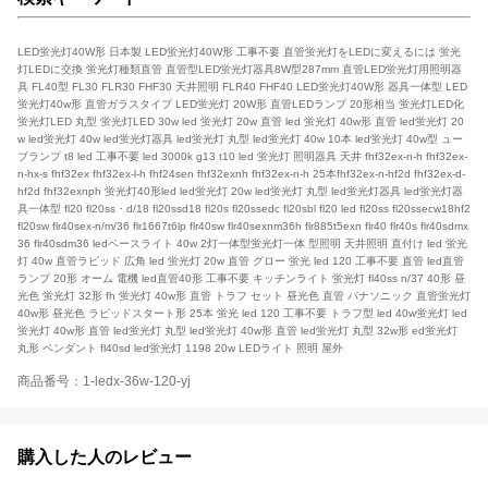
LED蛍光灯40W形 日本製 LED蛍光灯40W形 工事不要 直管蛍光灯をLEDに変えるには 蛍光
灯LEDに交換 蛍光灯種類直管 直管型LED蛍光灯器具8W型287mm 直管LED蛍光灯用照明器
具 FL40型 FL30 FLR30 FHF30 天井照明 FLR40 FHF40 LED蛍光灯40W形 器具一体型 LED
蛍光灯40w形 直管ガラスタイプ LED蛍光灯 20W形 直管LEDランプ 20形相当 蛍光灯LED化
蛍光灯LED 丸型 蛍光灯LED 30w led 蛍光灯 20w 直管 led 蛍光灯 40w形 直管 led蛍光灯 20
w led蛍光灯 40w led蛍光灯器具 led蛍光灯 丸型 led蛍光灯 40w 10本 led蛍光灯 40w型 ュー
ブランプ t8 led 工事不要 led 3000k g13 t10 led 蛍光灯 照明器具 天井 fhf32ex-n-h fhf32ex-
n-hx-s fhf32ex fhf32ex-l-h fhf24sen fhf32exnh fhf32ex-n-h 25本fhf32ex-n-hf2d fhf32ex-d-
hf2d fhf32exnph 蛍光灯40形led led蛍光灯 20w led蛍光灯 丸型 led蛍光灯器具 led蛍光灯器
具一体型 fl20 fl20ss・d/18 fl20ssd18 fl20s fl20ssedc fl20sbl fl20 led fl20ss fl20ssecw18hf2
fl20sw flr40sex-n/m/36 flr1667t6lp flr40sw flr40sexnm36h flr885t5exn flr40 flr40s flr40sdmx
36 flr40sdm36 ledベースライト 40w 2灯一体型蛍光灯一体 型照明 天井照明 直付け led 蛍光
灯 40w 直管ラピッド 広角 led 蛍光灯 20w 直管 グロー 蛍光 led 120 工事不要 直管 led直管
ランプ 20形 オーム 電機 led直管40形 工事不要 キッチンライト 蛍光灯 fl40ss n/37 40形 昼
光色 蛍光灯 32形 fh 蛍光灯 40w形 直管 トラフ セット 昼光色 直管 パナソニック 直管蛍光灯
40w形 昼光色 ラピッドスタート形 25本 蛍光 led 120 工事不要 トラフ型 led 40w蛍光灯 led
蛍光灯 40w形 直管 led蛍光灯 丸型 led蛍光灯 40w形 直管 led蛍光灯 丸型 32w形 ed蛍光灯
丸形 ペンダント fl40sd led蛍光灯 1198 20w LEDライト 照明 屋外
商品番号：1-ledx-36w-120-yj
購入した人のレビュー