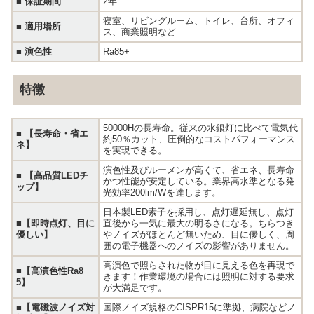
■
保証期間
2年
寝室、リビングルーム、トイレ、台所、オフィ
■
適用場所
ス、商業照明など
■
演色性
Ra85+
特徴
50000Hの長寿命。従来の水銀灯に比べて電気代
■
【長寿命・省エ
約50％カット、圧倒的なコストパフォーマンス
ネ】
を実現できる。
演色性及びルーメンが高くて、省エネ、長寿命
■
【高品質LEDチ
かつ性能が安定している。業界高水準となる発
ップ】
光効率200lm/Wを達します。
日本製LED素子を採用し、点灯遅延無し、点灯
■
【即時点灯、目に
直後から一気に最大の明るさになる。ちらつき
優しい】
やノイズがほとんど無いため、目に優しく、周
囲の電子機器へのノイズの影響がありません。
高演色で照らされた物が目に見える色を再現で
■
【高演色性Ra8
きます！作業環境の場合には照明に対する要求
5】
が大満足です。
■
【電磁波ノイズ対
国際ノイズ規格のCISPR15に準拠、病院などノ