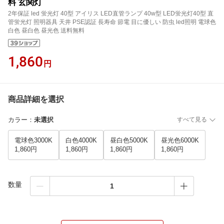
料 玄関灯
2年保証 led 蛍光灯 40型 アイリス LED直管ランプ 40w型 LED蛍光灯40型 直
管蛍光灯 照明器具 天井 PSE認証 長寿命 節電 目に優しい 防虫 led照明 電球色
白色 昼白色 昼光色 送料無料
1,860
円
商品詳細を選択
カラー
：
未選択
すべて見る
電球色3000K
白色4000K
昼白色5000K
昼光色6000K
1,860円
1,860円
1,860円
1,860円
数量