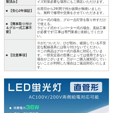
策済み】
イズ対策必要な場所にもご満足いただけます。
出荷日から2年間で何か故障が御座いました
■
【安心2年保証】
ら、無料で修理や交換をさせていただきます。
グロー式の場合、グロー点灯管を取り外すだけ
■
【簡単取り付け
で使える。
＆グロー式工事不
ラピッド式やインバーター式の場合、直結工事
要】
が必要です!工事は専門業者に依頼してくださ
い。
※がたついたり、ひび割れ、破損している不安
定な配線器具には取り付けないでください。
※この商品はグロー式の器具に対応していま
■
【注意事項】
す。一部安定器の型番によっては使用できない
場合がございます。万が一ご購入後対応してい
ないことが判明した場合はご返品対応いたしま
す。