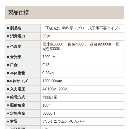
製品仕様
■
製品名
LED蛍光灯 40W形（グロー式工事不要タイプ）
■
消費電力
36W
電球色3000K・白色4000K・昼白色5000K・昼
■
色温度
光色6000K
■
全光束
7200LM
■
口金
G13
■
本体重量
0.35kg
■
本体サイズ
1200*30mm
■
入力電圧
AC100V~200V
■
給電方式
両側給電
■
照射角度
180°
■
定格寿命
50000H
■
材質
アルミニウムとPCカバー