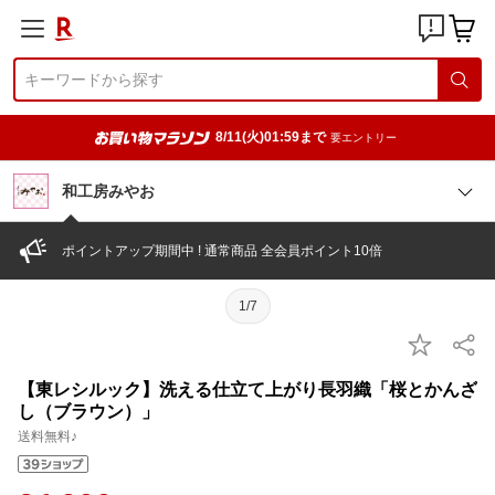
8/11(火)01:59まで
要エントリー
和工房みやお
ポイントアップ期間中 ! 通常商品 全会員ポイント10倍
1/7
【東レシルック】洗える仕立て上がり長羽織「桜とかんざ
し（ブラウン）」
送料無料♪