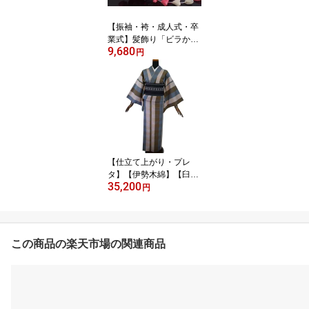
【振袖・袴・成人式・卒
業式】髪飾り「ビラかん
9,680
付きつまみかんざし（ピ
円
ンク）」
【仕立て上がり・プレ
タ】【伊勢木綿】【臼井
35,200
織布】「青・茶・ピンク
円
グレー」
この商品の楽天市場の関連商品