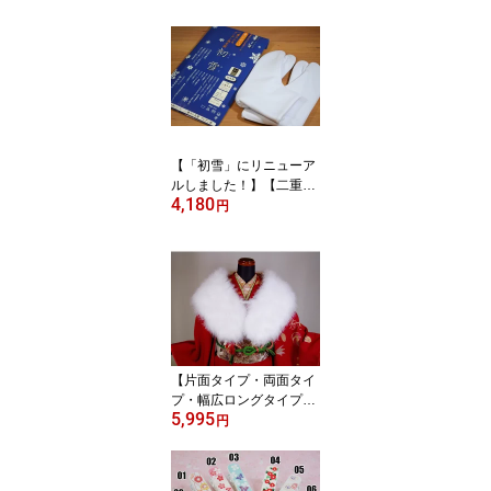
【「初雪」にリニューア
ルしました！】【二重ネ
4,180
ル足袋・冬用ストレッチ
円
足袋】「あったか足袋
（5枚こはぜ）（S・M・
L・LL・3L・4L）」【1
通のDM便で1足のみ】
【片面タイプ・両面タイ
プ・幅広ロングタイプ】
5,995
【化粧箱入り・ワンラン
円
ク上の白さ！2ランク上
の長さ！】【長さ130c
m】「成人式・振袖用羽