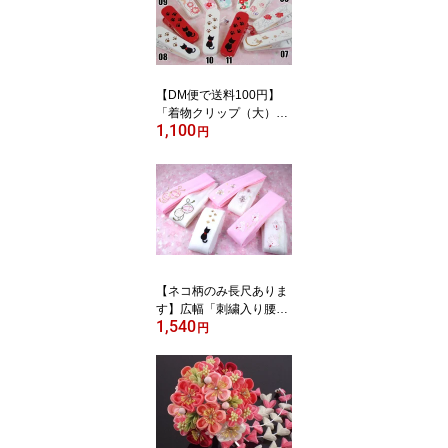
毛ショール」ショール フ
ァー 成人式
【DM便で送料100円】
「着物クリップ（大）
1,100
（7cm×2cm）」（ネ
円
コ・バラ・椿・うさぎ・
牡丹・蝶・菊・梅）【配
送方法でDM便をお選び
の場合、送料100円！】
【ネコ柄のみ長尺ありま
す】広幅「刺繍入り腰紐
1,540
（うさぎ・まり・桜・ネ
円
コ）ピンク・白」