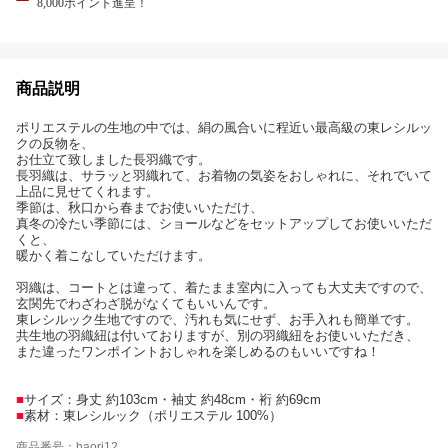
8,000ポイント進呈！
商品説明
ポリエステルの生地の中では、絹の風合いに程近い最高級の東レシルッ
クの反物を、
お仕立て致しました長羽織です。
長羽織は、サラッと羽織れて、お着物の気姿をおしゃれに、それでいて
上品に見せてくれます。
季節は、秋口から春までお使いいただけ、
真冬の冷たい季節には、ショールなどをセットアップしてお使いいただ
くと、
暖かく着こなしていただけます。
羽織は、コートとは違って、着たまま室内に入っても大丈夫ですので、
玄関先でわざわざ脱がなくてもいいんです。
東レシルック生地ですので、汚れも気にせず、お手入れも簡単です。
共生地の羽織紐は付いておりますが、別の羽織紐をお使いいただき、
また違ったワンポイントおしゃれを楽しめるのもいいですね！
■
サイズ：身丈 約103cm・袖丈 約48cm・裄 約69cm
■
素材：東レシルック（ポリエステル 100%）
商品番号：haori12