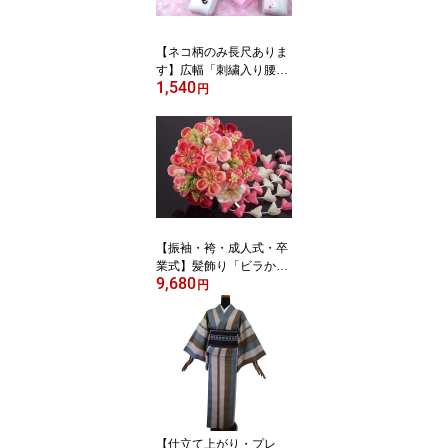
【ネコ柄のみ長尺ありま
す】広幅「刺繍入り腰紐
1,540
（うさぎ・まり・桜・ネ
円
コ）ピンク・白」
【振袖・袴・成人式・卒
業式】髪飾り「ビラかん
9,680
付きつまみかんざし（ピ
円
ンク）」
【仕立て上がり・プレ