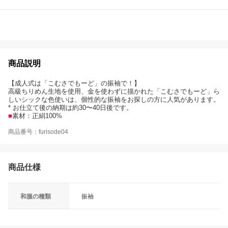
商品説明
【成人式は「こむさでもーど」の振袖で！】
高級ちりめん生地を使用、金を使わずに描かれた「こむさでもーど」ら
しいシックな色使いは、個性的な振袖をお探しの方に人気があります。
* お仕立て後の納期は約30〜40日後です。
■
素材：正絹100%
商品番号：furisode04
商品仕様
和服の種類
振袖