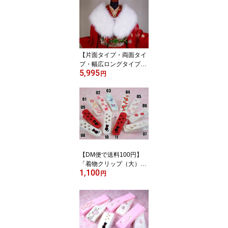
L・LL・3L・4L）」【1
通のDM便で1足のみ】
【片面タイプ・両面タイ
プ・幅広ロングタイプ】
5,995
【化粧箱入り・ワンラン
円
ク上の白さ！2ランク上
の長さ！】【長さ130c
m】「成人式・振袖用羽
毛ショール」ショール フ
ァー 成人式
【DM便で送料100円】
「着物クリップ（大）
1,100
（7cm×2cm）」（ネ
円
コ・バラ・椿・うさぎ・
牡丹・蝶・菊・梅）【配
送方法でDM便をお選び
の場合、送料100円！】