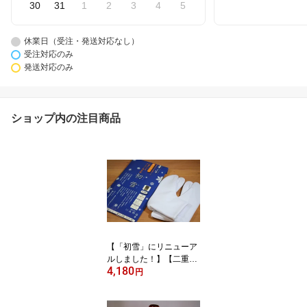
30
31
1
2
3
4
5
休業日（受注・発送対応なし）
受注対応のみ
発送対応のみ
ショップ内の注目商品
【「初雪」にリニューア
ルしました！】【二重ネ
4,180
ル足袋・冬用ストレッチ
円
足袋】「あったか足袋
（5枚こはぜ）（S・M・