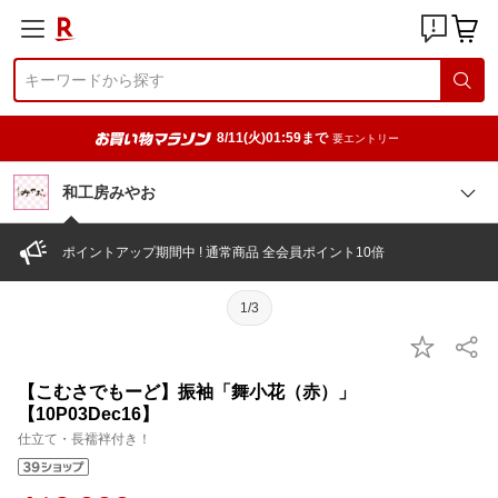
8/11(火)01:59まで
要エントリー
和工房みやお
ポイントアップ期間中 ! 通常商品 全会員ポイント10倍
1/3
【こむさでもーど】振袖「舞小花（赤）」
【10P03Dec16】
仕立て・長襦袢付き！