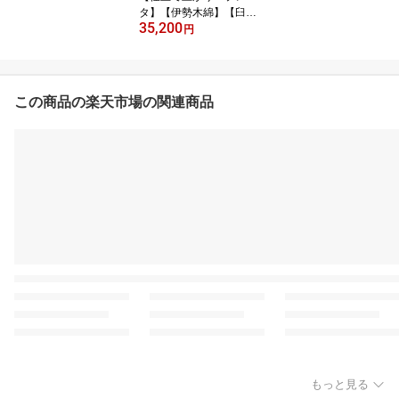
タ】【伊勢木綿】【臼井
35,200
織布】「青・茶・ピンク
円
グレー」
この商品の楽天市場の関連商品
もっと見る