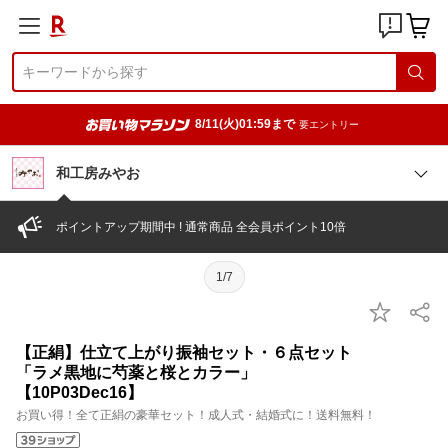
8/11(火)01:59まで
要エントリー
和工房みやお
ポイントアップ期間中 ! 通常商品 全会員ポイント10倍
1/7
【正絹】仕立て上がり振袖セット・６点セット
「ラメ黒地に芍薬と桜とカラー」
【10P03Dec16】
お買い得！全て正絹の豪華セット！成人式・結婚式に！送料無料！