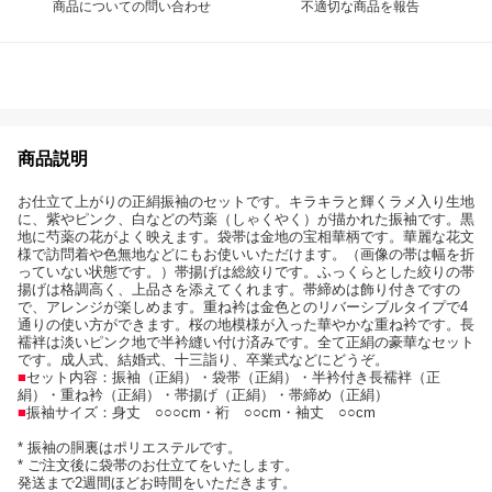
商品についての問い合わせ
不適切な商品を報告
商品説明
お仕立て上がりの正絹振袖のセットです。キラキラと輝くラメ入り生地
に、紫やピンク、白などの芍薬（しゃくやく）が描かれた振袖です。黒
地に芍薬の花がよく映えます。袋帯は金地の宝相華柄です。華麗な花文
様で訪問着や色無地などにもお使いいただけます。（画像の帯は幅を折
っていない状態です。）帯揚げは総絞りです。ふっくらとした絞りの帯
揚げは格調高く、上品さを添えてくれます。帯締めは飾り付きですの
で、アレンジが楽しめます。重ね衿は金色とのリバーシブルタイプで4
通りの使い方ができます。桜の地模様が入った華やかな重ね衿です。長
襦袢は淡いピンク地で半衿縫い付け済みです。全て正絹の豪華なセット
です。成人式、結婚式、十三詣り、卒業式などにどうぞ。
■
セット内容：振袖（正絹）・袋帯（正絹）・半衿付き長襦袢（正
絹）・重ね衿（正絹）・帯揚げ（正絹）・帯締め（正絹）
■
振袖サイズ：身丈 ○○○cm・裄 ○○cm・袖丈 ○○cm
* 振袖の胴裏はポリエステルです。
* ご注文後に袋帯のお仕立てをいたします。
発送まで2週間ほどお時間をいただきます。