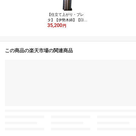
【仕立て上がり・プレ
タ】【伊勢木綿】【臼井
35,200
織布】「青・茶・ピンク
円
グレー」
この商品の楽天市場の関連商品