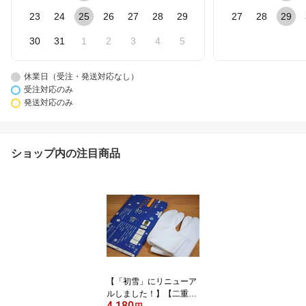
23
24
25
26
27
28
29
27
28
29
30
31
1
2
3
4
5
休業日（受注・発送対応なし）
受注対応のみ
発送対応のみ
ショップ内の注目商品
【「初雪」にリニューア
ルしました！】【二重ネ
4,180
ル足袋・冬用ストレッチ