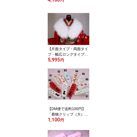
円
足袋】「あったか足袋
（5枚こはぜ）（S・M・
L・LL・3L・4L）」【1
通のDM便で1足のみ】
【片面タイプ・両面タイ
プ・幅広ロングタイプ】
5,995
【化粧箱入り・ワンラン
円
ク上の白さ！2ランク上
の長さ！】【長さ130c
m】「成人式・振袖用羽
毛ショール」ショール フ
ァー 成人式
【DM便で送料100円】
「着物クリップ（大）
1,100
（7cm×2cm）」（ネ
円
コ・バラ・椿・うさぎ・
牡丹・蝶・菊・梅）【配
送方法でDM便をお選び