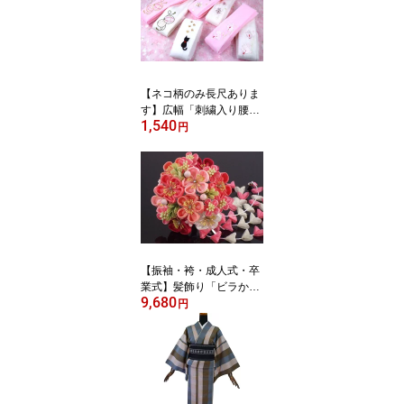
の場合、送料100円！】
【ネコ柄のみ長尺ありま
す】広幅「刺繍入り腰紐
1,540
（うさぎ・まり・桜・ネ
円
コ）ピンク・白」
【振袖・袴・成人式・卒
業式】髪飾り「ビラかん
9,680
付きつまみかんざし（ピ
円
ンク）」