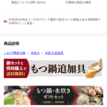
商品についての問い合わせ
不適切な商品を報告
8/10(月)10:00まで！JCBブランド選択で楽天カード新規入会＆3回利用で
8,000ポイント進呈！
商品説明
これぞ博多の味
＞
水炊き
＞
水炊き追加具