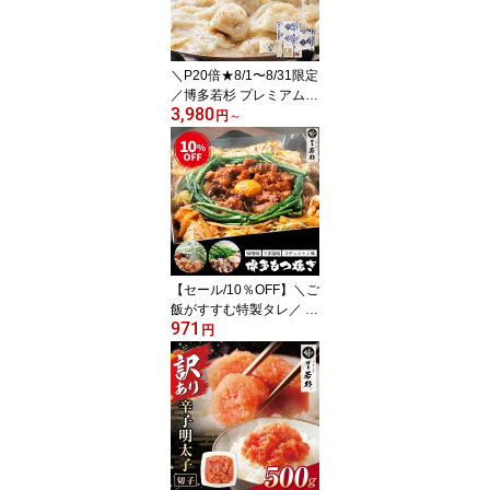
中元
＼P20倍★8/1〜8/31限定
／博多若杉 プレミアム
3,980
炊き餃子 2〜3人前/4〜5
円
～
人前 【送料無料】 c1 ぎ
ょうざ ギョーザ お取り
寄せ ギフト プレゼント
贈り物 内祝い 冷凍 食品
おつまみ 食べ物 博多 九
州 お中元
【セール/10％OFF】＼ご
飯がすすむ特製タレ／ 博
971
多もつ焼き(2〜3人前)
円
【ホルモンミックス】 c3
味噌味 うま塩味 コチュ
ジャン味 お取り寄せ ギ
フト プレゼント 贈り物
誕生日 お祝い 内祝い 高
級 老舗 冷凍 食品 食べ物
グルメ 博多 九州 おつま
み お中元