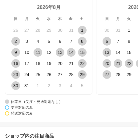
2026年8月
20
日
月
火
水
木
金
土
日
月
火
26
27
28
29
30
31
1
30
31
1
2
3
4
5
6
7
8
6
7
8
9
10
11
12
13
14
15
13
14
15
16
17
18
19
20
21
22
20
21
22
23
24
25
26
27
28
29
27
28
29
30
31
1
2
3
4
5
休業日（受注・発送対応なし）
受注対応のみ
発送対応のみ
ショップ内の注目商品