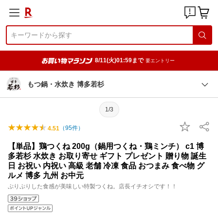
8/11(火)01:59まで
要エントリー
もつ鍋・水炊き 博多若杉
1/3
（
95
件）
4.51
【単品】鶏つくね 200g（鍋用つくね・鶏ミンチ） c1 博
多若杉 水炊き お取り寄せ ギフト プレゼント 贈り物 誕生
日 お祝い 内祝い 高級 老舗 冷凍 食品 おつまみ 食べ物 グ
ルメ 博多 九州 お中元
ぷりぷりした食感が美味しい特製つくね。店長イチオシです！！