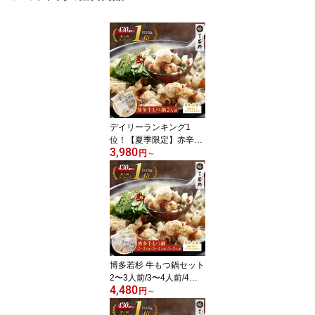
デイリーランキング1
位！【夏季限定】赤辛選
3,980
べる！もつ鍋 お試しセッ
円
～
ト(2人前)博多若杉 国産
牛モツ 送料無料 c1 総合
ランキング5日連続1位!
ちゃんぽん麺 ホルモン鍋
お取り寄せ ギフト 冷凍
贈り物 食品 お祝い プレ
ゼント お中元
博多若杉 牛もつ鍋セット
2〜3人前/3〜4人前/4〜5
4,480
人前 国産牛モツ 送料無
円
～
料【2セット以上おま