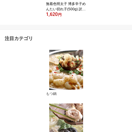
無着色明太子 博多辛子め
んたい切れ子(500g) 訳あ
1,620
り c1 新鮮タラコ たらこ
円
お取り寄せ ギフト プレ
ゼント 贈り物 誕生日 お
祝い 内祝い 高級 老舗 冷
凍 食品 おつまみ 食べ物
注目カテゴリ
博多 九州 訳あり グルメ
お中元
もつ鍋