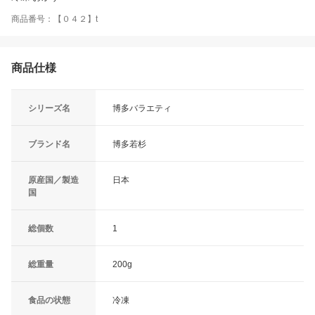
商品番号：【０４２】t
商品仕様
シリーズ名
博多バラエティ
ブランド名
博多若杉
原産国／製造
日本
国
総個数
1
総重量
200g
食品の状態
冷凍