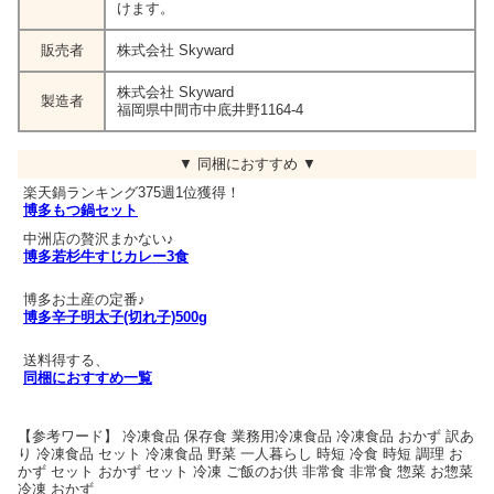
けます。
販売者
株式会社 Skyward
株式会社 Skyward
製造者
福岡県中間市中底井野1164-4
▼ 同梱におすすめ ▼
楽天鍋ランキング375週1位獲得！
博多もつ鍋セット
中洲店の贅沢まかない♪
博多若杉牛すじカレー3食
博多お土産の定番♪
博多辛子明太子(切れ子)500g
送料得する、
同梱におすすめ一覧
【参考ワード】 冷凍食品 保存食 業務用冷凍食品 冷凍食品 おかず 訳あ
り 冷凍食品 セット 冷凍食品 野菜 一人暮らし 時短 冷食 時短 調理 お
かず セット おかず セット 冷凍 ご飯のお供 非常食 非常食 惣菜 お惣菜
冷凍 おかず