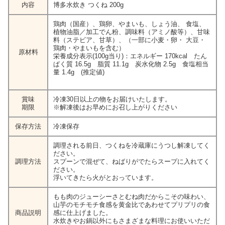
内容
博多水炊き つくね 200g
鶏肉（国産）、鶏卵、やまいも、しょう油、 食塩、
植物油脂／加工でん粉、調味料（アミノ酸等）、甘味
料（ステビア、甘草）、（一部に小麦・卵・ 大豆・
鶏肉・やまいもを含む）
原材料
栄養成分表示(100g当り)：エネルギー 170kcal たん
ぱく質 16.5g 脂質 11.1g 炭水化物 2.5g 食塩相当
量 1.4g (推定値)
賞味
冷凍30日以上の物をお届けいたします。
期限
※解凍後はお早めにお召し上がりください
保存方法
冷凍保存
調理される前日、つくねを冷蔵庫にうつし解凍してく
ださい。
調理方法
スプーンで混ぜて、ねばりがでたらスープに入れてく
ださい。
浮いてきたら火がとおっています。
もも肉のジューシーさとむね肉だからこその味わい、
山芋のモチモチ食感を黄金比であわせてプリプリの食
商品説明
感に仕上げました。
水炊きやお鍋以外にもさまざまな料理にお使いいただ