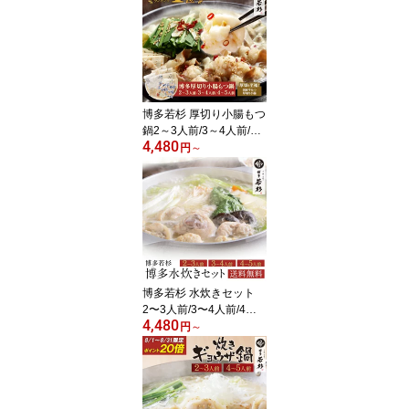
け】c1 博多もつ鍋 ホル
モン鍋 ちゃんぽん麺付き
モツ鍋 お取り寄せ ギフ
ト ホルモン鍋 もつ鍋 お
取り寄せ 博多 九州 お中
元
博多若杉 厚切り小腸もつ
鍋2～3人前/3～4人前/4
4,480
～5人前 国産 送料無料
円
～
【2セット以上おまけ】 c
1 ちゃんぽん麺付き モツ
鍋 お取り寄せ ギフト プ
レゼント 贈り物 誕生日
お祝い 内祝い 高級 老舗
冷凍 食品 おつまみ 食べ
物 グルメ 博多 九州 お中
元
博多若杉 水炊きセット
2〜3人前/3〜4人前/4〜5
4,480
人前 送料無料【2セット
円
～
以上でおまけ付】 c1 鍋
セット 国産鶏肉 お取り
寄せ ギフト 贈り物 内祝
い 高級 老舗 冷凍 食品 食
べ物 グルメ 博多 九州 お