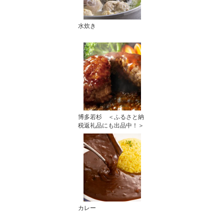
水炊き
博多若杉 ＜ふるさと納
税返礼品にも出品中！＞
カレー